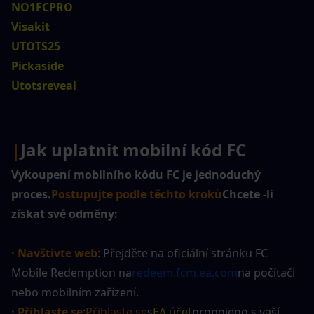
NO1FCPRO
Visakit
UTOTS25
Pickaside
Utotsreveal
|
Jak uplatnit mobilní kód FC
Vykoupení mobilního kódu FC je jednoduchý 
proces.
Postupujte podle těchto kroků
Chcete -li 
získat své odměny:
· Navštivte web
: Přejděte na oficiální stránku FC 
Mobile Redemption na
redeem.fcm.ea.com
na počítači 
nebo mobilním zařízení.
· Přihlaste se
:
Přihlaste se
s
EA účet
propojeno s vaší 