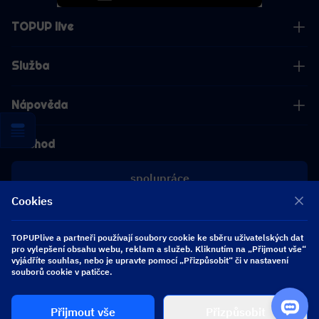
TOPUP live
Služba
Nápověda
Obchod
spolupráce
Cookies
[email protected]
[email protected]
TOPUPlive a partneři používají soubory cookie ke sběru uživatelských dat
pro vylepšení obsahu webu, reklam a služeb. Kliknutím na „Přijmout vše“
vyjádříte souhlas, nebo je upravte pomocí „Přizpůsobit“ či v nastavení
souborů cookie v patičce.
Sledujte nás
Přijmout vše
Přizpůsobit