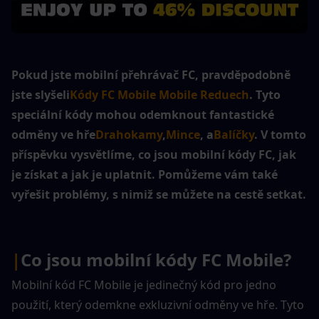
Pokud jste mobilní přehrávač FC, pravděpodobně 
jste slyšeli
Kódy FC Mobile Mobile Reduech
. Tyto 
speciální kódy mohou odemknout fantastické 
odměny ve hře
Drahokamy
,
Mince
, a
Balíčky
. V tomto 
příspěvku vysvětlíme, co jsou mobilní kódy FC, jak 
je získat a jak je uplatnit. Pomůžeme vám také 
vyřešit problémy, s nimiž se můžete na cestě setkat.
|
Co jsou mobilní kódy FC Mobile?
Mobilní kód FC Mobile je jedinečný kód pro jedno 
použití, který odemkne exkluzivní odměny ve hře. Tyto 