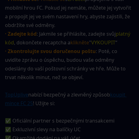
mobilní hrou FC. Pokud jej nemáte, můžete jej vytvořit 
a propojit jej ve svém nastavení hry, abyste zajistili, že 
obdržíte své odměny.
· Zadejte kód
: Jakmile se přihlásíte, zadejte svůj
platný 
kód
, dokončete recaptcha a
klikněte
"
VYKOUPIT
“
· Zkontrolujte svou doručenou poštu
: Poté, co 
uvidíte zprávu o úspěchu, budou vaše odměny 
odeslány do vaší poštovní schránky ve hře. Může to 
trvat několik minut, než se objeví.
TopUplive
nabízí bezpečný a zlevněný způsob
koupit 
mince FC 25
! Užijte si:
✅ Oficiální partner s bezpečnými transakcemi
✅ Exkluzivní slevy na balíčky UC
✅ Okamžité dodání na váš účet