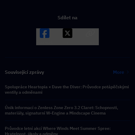
Sdílet na
Facebook
X
LINK
Související zprávy
More
Spolupráce Heartopia × Dave the Diver: Průvodce potápěčskými
ventily a odměnami
Únik informací o Zenless Zone Zero 3.2 Claret: Schopnosti,
materiály, signaturní W-Engine a Mindscape Cinema
Průvodce letní akcí Where Winds Meet Summer Spree:
Hratelnost, úkoly a odměny