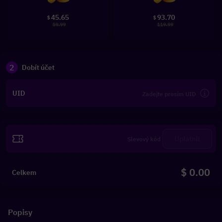
45.65
93.70
$
$
59.99
119.99
2
Dobít účet
UID
Uplatnit
$ 0.00
Celkem
Popisy