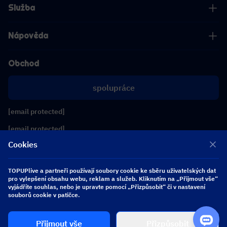
Služba
Nápověda
Obchod
spolupráce
[email protected]
[email protected]
Cookies
Sledujte nás
TOPUPlive a partneři používají soubory cookie ke sběru uživatelských dat
pro vylepšení obsahu webu, reklam a služeb. Kliknutím na „Přijmout vše“
vyjádříte souhlas, nebo je upravte pomocí „Přizpůsobit“ či v nastavení
Copyright 2026 SEA WHALE TECHNOLOGY PTE.LTD. All Rights Reserved.
souborů cookie v patičce.
Přijmout vše
Přizpůsobit