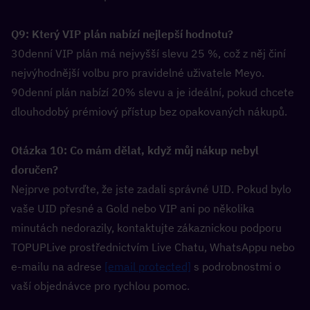
Q9: Který VIP plán nabízí nejlepší hodnotu?  
30denní VIP plán má nejvyšší slevu 25 %, což z něj činí 
nejvýhodnější volbu pro pravidelné uživatele Meyo. 
90denní plán nabízí 20% slevu a je ideální, pokud chcete 
dlouhodobý prémiový přístup bez opakovaných nákupů.
Otázka 10: Co mám dělat, když můj nákup nebyl 
doručen?  
Nejprve potvrďte, že jste zadali správné UID. Pokud bylo 
vaše UID přesné a Gold nebo VIP ani po několika 
minutách nedorazily, kontaktujte zákaznickou podporu 
TOPUPLive prostřednictvím Live Chatu, WhatsAppu nebo 
e-mailu na adrese 
[email protected]
 s podrobnostmi o 
vaší objednávce pro rychlou pomoc.