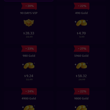
- 20%
- 22%
90 DAYS VIP
490 Gold
28.33
4.70
$
$
34.99
5.99
- 23%
- 27%
980 Gold
1960 Gold
9.24
18.32
$
$
11.99
24.99
- 24%
- 22%
4900 Gold
9800 Gold