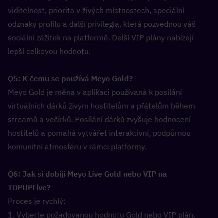
viditelnost, priorita v živých místnostech, speciální 
odznaky profilu a další privilegia, která pozvednou váš 
sociální zážitek na platformě. Delší VIP plány nabízejí 
lepší celkovou hodnotu.
Q5: K čemu se používá Meyo Gold?  
Meyo Gold je měna v aplikaci používaná k posílání 
virtuálních dárků živým hostitelům a přátelům během 
streamů a večírků. Posílání dárků zvyšuje hodnocení 
hostitelů a pomáhá vytvářet interaktivní, podpůrnou 
komunitní atmosféru v rámci platformy.
Q6: Jak si dobiji Meyo Live Gold nebo VIP na 
TOPUPLive?  
Proces je rychlý:
1. Vyberte požadovanou hodnotu Gold nebo VIP plán.