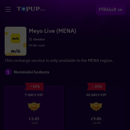
Přihlásit se
Meyo Live (MENA)
Globální
59.8k+ sold
This recharge service is only available in the MENA region.
1
Nominální hodnota
- 15%
- 25%
7 DAYS VIP
30 DAYS VIP
3.43
9.86
$
$
3.99
12.99