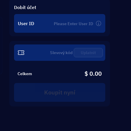
Dobít účet
User ID
Uplatnit
$ 0.00
Celkem
Koupit nyní