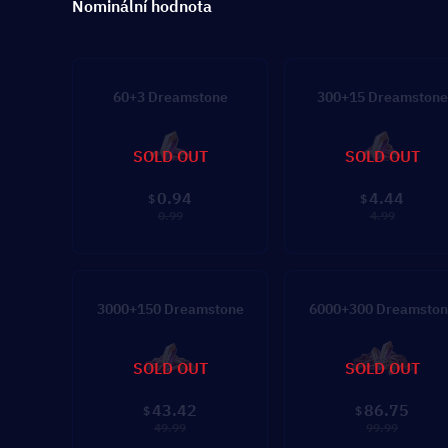
Nominální hodnota
60+3 Dreamstone
300+15 Dreamstone
SOLD OUT
SOLD OUT
0.94
4.44
$
$
0.99
4.99
3000+150 Dreamstone
6000+300 Dreamston
SOLD OUT
SOLD OUT
43.42
86.75
$
$
49.99
99.99