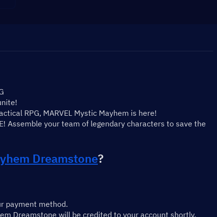
G
nite!
ctical RPG, MARVEL Mystic Mayhem is here!
 Assemble your team of legendary characters to save the 
Mayhem Dreamstone
?
ur payment method.
Dreamstone will be credited to your account shortly.