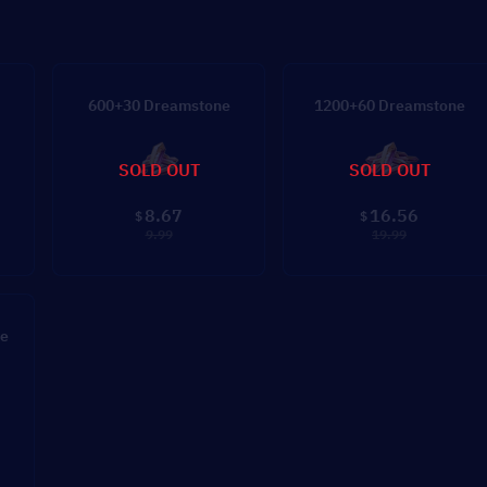
600+30 Dreamstone
1200+60 Dreamstone
SOLD OUT
SOLD OUT
8.67
16.56
$
$
9.99
19.99
e