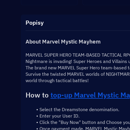
Popisy
About Marvel Mystic Mayhem
MARVEL SUPER HERO TEAM-BASED TACTICAL RP
Nightmare is invading! Super Heroes and Villains u
The brand new MARVEL Super Hero team-based ta
Survive the twisted MARVEL worlds of NIGHTMARE!
world through tactical battles!
How to 
top-up Marvel Mystic 
Select the Dreamstone denomination.
Enter your User ID.
Click the "Buy Now" button and Choose yo
Once payment made, MARVEL Mystic Mayhem 