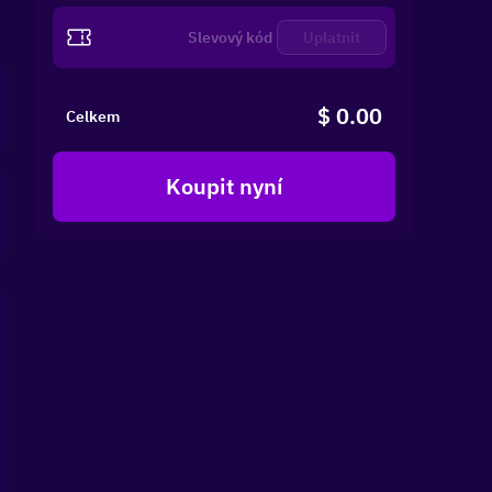
Uplatnit
$ 0.00
Celkem
Koupit nyní