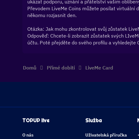
ukázat podporu, uznání a přátelství vašim oblíb
Převodem LiveMe Coins můžete posílat virtuální d
někomu rozjasnit den.
Otázka: Jak mohu zkontrolovat svůj zůstatek Liv
Odpověď: Chcete-li zobrazit zůstatek svých LIveMe
účtu. Poté přejděte do svého profilu a vyhledejte 
Domů
Přímé dobití
LiveMe Card
TOPUP live
Služba
O nás
Uživatelská příručka