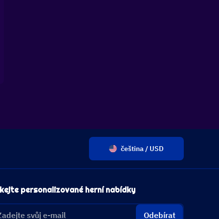
čeština / USD
kejte personalizované herní nabídky
Odebírat