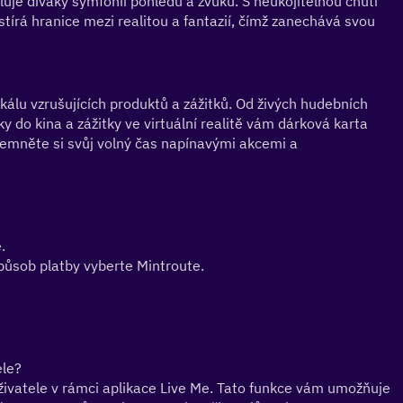
je diváky symfonií pohledů a zvuků. S neukojitelnou chutí 
írá hranice mezi realitou a fantazií, čímž zanechává svou 
álu vzrušujících produktů a zážitků. Od živých hudebních 
 do kina a zážitky ve virtuální realitě vám dárková karta 
jemněte si svůj volný čas napínavými akcemi a 
.
působ platby vyberte Mintroute.
ele?
živatele v rámci aplikace Live Me. Tato funkce vám umožňuje 