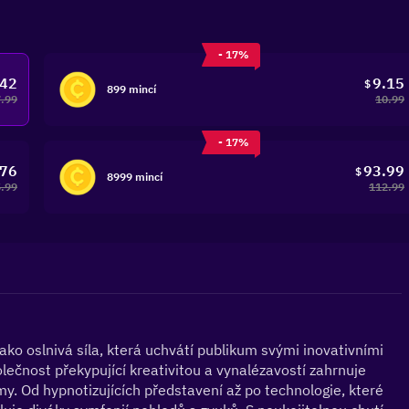
- 17%
.42
9.15
$
899 mincí
7.99
10.99
- 17%
.76
93.99
$
8999 mincí
.99
112.99
o oslnivá síla, která uchvátí publikum svými inovativními 
lečnost překypující kreativitou a vynalézavostí zahrnuje 
. Od hypnotizujících představení až po technologie, které 