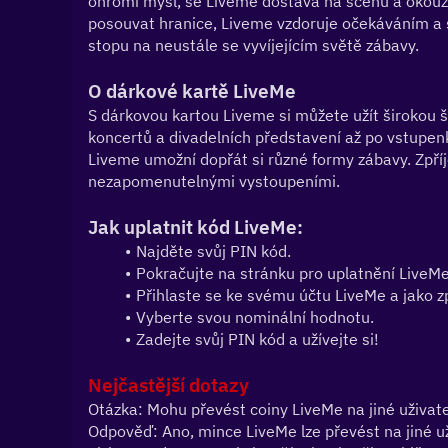
ohromí mysl, se Liveme dostává na scénu a okouzlu
posouvat hranice, Liveme vzdoruje očekáváním a st
stopu na neustále se vyvíjejícím světě zábavy.
O dárkové kartě LiveMe
S dárkovou kartou Liveme si můžete užít širokou šk
koncertů a divadelních představení až po vstupenky
Liveme umožní dopřát si různé formy zábavy. Zpří
nezapomenutelnými vystoupeními.
Jak uplatnit kód LiveMe:
Najděte svůj PIN kód.
Pokračujte na stránku pro uplatnění LiveMe
Přihlaste se ke svému účtu LiveMe a jako z
Vyberte svou nominální hodnotu.
Zadejte svůj PIN kód a užívejte si!
Nejčastější dotazy
Otázka: Mohu převést coiny LiveMe na jiné uživat
Odpověď: Ano, mince LiveMe lze převést na jiné u