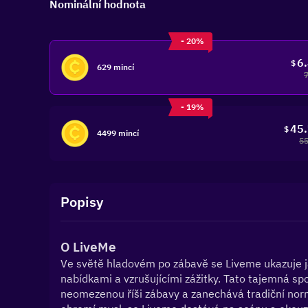
Nominální hodnota
- 20%
6
$
629 mincí
- 19%
45
$
4499 mincí
55
Popisy
O LiveMe
Ve světě hladovém po zábavě se Liveme ukazuje jak
nabídkami a vzrušujícími zážitky. Tato tajemná spo
neomezenou říši zábavy a zanechává tradiční normy