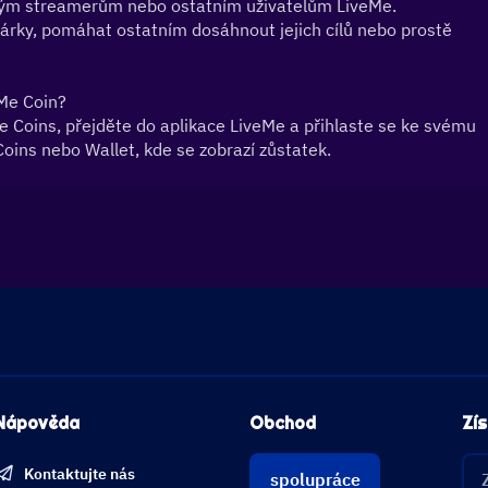
eným streamerům nebo ostatním uživatelům LiveMe. 
árky, pomáhat ostatním dosáhnout jejich cílů nebo prostě 
eMe Coin?
 Coins, přejděte do aplikace LiveMe a přihlaste se ke svému 
Coins nebo Wallet, kde se zobrazí zůstatek.
Nápověda
Obchod
Zís
Kontaktujte nás
spolupráce