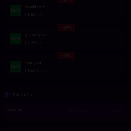
Monthly VIP
1.66
$
2.25
- 27%
Quarterly VIP
4.74
$
6.43
- 34%
Yearly VIP
15.20
$
22.79
2
Dobít účet
Account