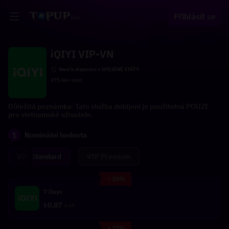
Přihlásit se
iQIYI VIP-VN
Není k dispozici v SPOJENÉ STÁTY
475.6k+ sold
Důležitá poznámka: Tato služba dobíjení je použitelná POUZE
pro vietnamské uživatele.
1
Nominální hodnota
VIP Standard
VIP Premium
- 25%
7 Days
0.87
$
1.15
- 27%