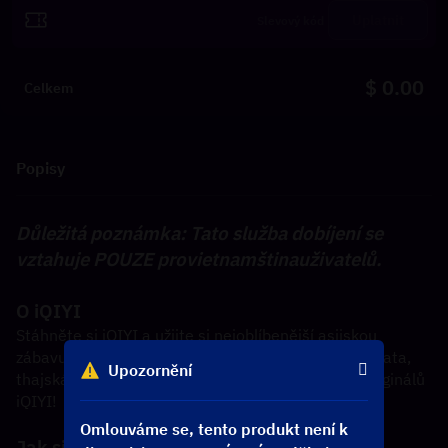
Uplatnit
$ 0.00
Celkem
Popisy
Důležitá poznámka: Tato služba dobíjení se 
vztahuje POUZE pro
vietnamština
uživatelů.
O iQIYI
Stáhněte si iQIYI a užijte si nejoblíbenější asijskou 
zábavu. Streamujte čínská dramata, korejská dramata, 
Upozornění
thajská dramata, anime, estrády a filmy, včetně originálů 
iQIYI!
Omlouváme se, tento produkt není k
Jak si koupit iQIYI VIP členství?