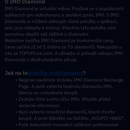
O IMO Diamond
IMO Diamond je virtuální měna. Používá se v populárních 
aplikacích pro videohovory a zasílání zpráv, IMO. S IMO 
Diamonds si můžete zakoupit různé položky v aplikaci, 
jako jsou nálepky a motivy. Všechny tyto položky vám 
pomohou zlepšit váš zážitek z chatování.
Nabízíme balíčky IMO Diamond za konkurenční ceny. 
Cena začíná již od 1 dolaru za 53 diamantů. Nakupujte u 
nás za TOPUPLive.com. A užívejte si pohodlí nákupu IMO 
Diamonds z důvěryhodného zdroje.
Jak na to
doplňte imo
Diamanty
?
Nejprve navštivte stránku IMO Diamond Recharge 
Page. A poté vyberte hodnotu diamantu IMO, 
kterou se rozhodnete koupit.
Zadejte číslo svého účtu IMO. (Musíte přidat 
správné informace).
Nyní vyberte množství diamantů, které chcete 
koupit. A poté klikněte na tlačítko „KOUPIT HNED“.
Poté dokončete transakci výběrem preferované 