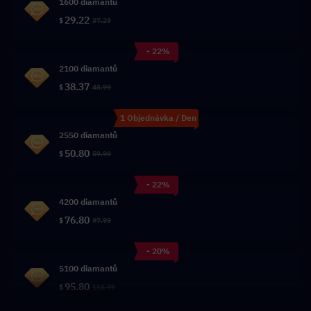
1600 diamantů
29.22
$
37.29
- 22%
2100 diamantů
38.37
$
48.99
1 Objednávka / Den
2550 diamantů
50.80
$
59.99
- 22%
4200 diamantů
76.80
$
97.99
- 20%
5100 diamantů
95.80
$
118.99