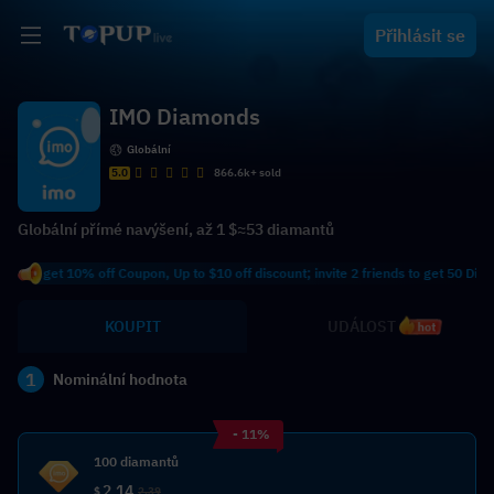
Přihlásit se
IMO Diamonds
Globální
5.0
866.6k+ sold
Globální přímé navýšení, až 1 $≈53 diamantů
to get 10% off Coupon, Up to $10 off discount; invite 2 friends to get 50 Diamon
KOUPIT
UDÁLOST
hot
1
Nominální hodnota
- 11%
100 diamantů
2.14
$
2.39