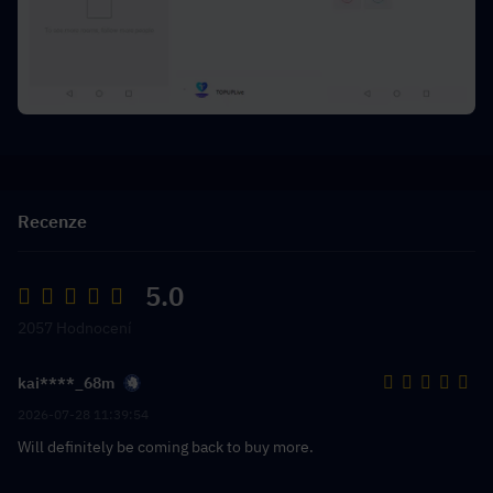
Recenze
5.0
2057 Hodnocení
kai****_68m
2026-07-28 11:39:54
Will definitely be coming back to buy more.