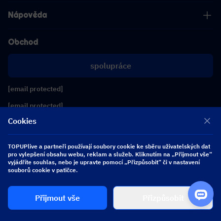
Nápověda
Obchod
spolupráce
[email protected]
[email protected]
Cookies
Sledujte nás
TOPUPlive a partneři používají soubory cookie ke sběru uživatelských dat
pro vylepšení obsahu webu, reklam a služeb. Kliknutím na „Přijmout vše“
vyjádříte souhlas, nebo je upravte pomocí „Přizpůsobit“ či v nastavení
Copyright 2026 SEA WHALE TECHNOLOGY PTE.LTD. All Rights Reserved.
souborů cookie v patičce.
Přijmout vše
Přizpůsobit
$ 0.00
Koupit nyní