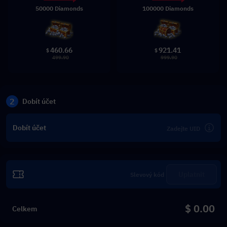
50000 Diamonds
100000 Diamonds
460.66
921.41
$
$
499.90
999.90
2
Dobít účet
Dobít účet
Uplatnit
$ 0.00
Celkem