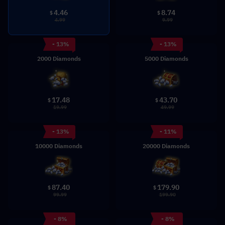
4.46
8.74
$
$
4.99
9.99
- 13%
- 13%
2000 Diamonds
5000 Diamonds
17.48
43.70
$
$
19.99
49.99
- 13%
- 11%
10000 Diamonds
20000 Diamonds
87.40
179.90
$
$
99.99
199.90
- 8%
- 8%