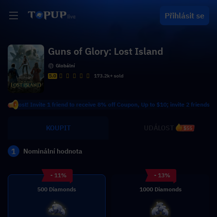
Přihlásit se
Guns of Glory: Lost Island
Globální
5.0
173.2k+ sold
 most! Invite 1 friend to receive 8% off Coupon, Up to $10; invite 2 friends to r
KOUPIT
UDÁLOST
$55
1
Nominální hodnota
- 11%
- 13%
500 Diamonds
1000 Diamonds