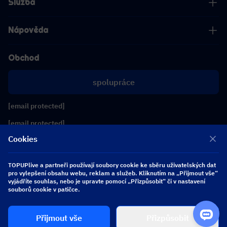
Služba
Nápověda
Obchod
spolupráce
[email protected]
[email protected]
Cookies
Sledujte nás
TOPUPlive a partneři používají soubory cookie ke sběru uživatelských dat
pro vylepšení obsahu webu, reklam a služeb. Kliknutím na „Přijmout vše“
vyjádříte souhlas, nebo je upravte pomocí „Přizpůsobit“ či v nastavení
Copyright 2026 SEA WHALE TECHNOLOGY PTE.LTD. All Rights Reserved.
souborů cookie v patičce.
Přijmout vše
Přizpůsobit
$ 0.00
Koupit nyní