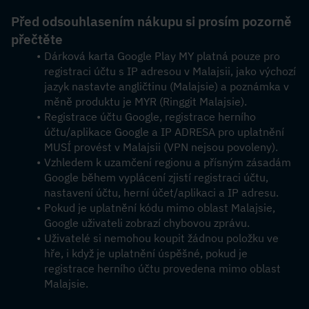
Před odsouhlasením nákupu si prosím pozorně 
přečtěte
Dárková karta Google Play MY platná pouze pro 
registraci účtu s IP adresou v Malajsii, jako výchozí 
jazyk nastavte angličtinu (Malajsie) a poznámka v 
měně produktu je MYR (Ringgit Malajsie).
Registrace účtu Google, registrace herního 
účtu/aplikace Google a IP ADRESA pro uplatnění 
MUSÍ provést v Malajsii (VPN nejsou povoleny).
Vzhledem k uzamčení regionu a přísným zásadám 
Google během vyplácení zjistí registraci účtu, 
nastavení účtu, herní účet/aplikaci a IP adresu.
Pokud je uplatnění kódu mimo oblast Malajsie, 
Google uživateli zobrazí chybovou zprávu.
Uživatelé si nemohou koupit žádnou položku ve 
hře, i když je uplatnění úspěšné, pokud je 
registrace herního účtu provedena mimo oblast 
Malajsie.