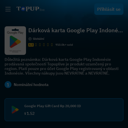
Přihlásit se
Dárková karta Google Play Indonési
e
Globální
4.5
910.0k+ sold
Důležitá poznámka: Dárková karta Google Play Indonésie
prodávaná společností Topuplive je produkt uzamčený pro
region. Platí pouze pro účet Google Play registrovaný v oblasti
Indonésie. Všechny nákupy jsou NEVRATNÉ a NEVRATNÉ.
1
Nominální hodnota
Google Play Gift Card Rp 20,000 ID
1.52
$