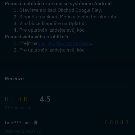
Pomocí mobilních zařízení se systémem Android
Otevřete aplikaci Obchod Google Play.
Klepněte na ikonu Menu v levém horním rohu.
V nabídce klepněte na Uplatnit.
Pro uplatnění zadejte svůj kód
Pomocí webového prohlížeče
Přejít na
play.google.com/redeem
.
Pro uplatnění zadejte svůj kód
Recenze
4.5
21 Hodnocení
Lan****Lane
2024-05-02 08:17:28