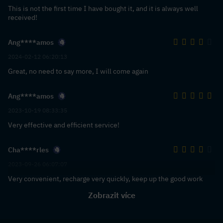
This is not the first time I have bought it, and it is always well
received!
Ang****amos
2024-02-12 06:20:13
Great, no need to say more, I will come again
Ang****amos
2023-10-19 08:33:35
Very effective and efficient service!
Cha****rles
2023-09-26 06:07:07
Very convenient, recharge very quickly, keep up the good work
Zobrazit více