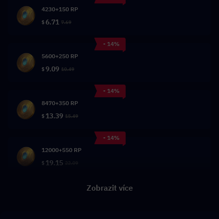
4230+150 RP
6.71
$
7.69
- 14%
5600+250 RP
9.09
$
10.49
- 14%
8470+350 RP
13.39
$
15.49
- 14%
12000+550 RP
19.15
$
22.09
Zobrazit více