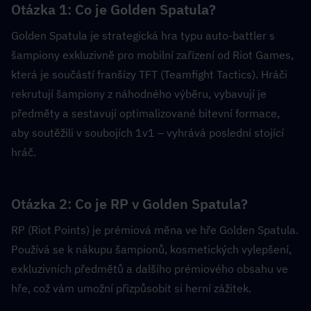
Otázka 1: Co je Golden Spatula?  
Golden Spatula je strategická hra typu auto-battler s 
šampiony exkluzivně pro mobilní zařízení od Riot Games, 
která je součástí franšízy TFT (Teamfight Tactics). Hráči 
rekrutují šampiony z náhodného výběru, vybavují je 
předměty a sestavují optimalizované bitevní formace, 
aby soutěžili v soubojích 1v1 – vyhrává poslední stojící 
hráč.
Otázka 2: Co je RP v Golden Spatula?  
RP (Riot Points) je prémiová měna ve hře Golden Spatula. 
Používá se k nákupu šampionů, kosmetických vylepšení, 
exkluzivních předmětů a dalšího prémiového obsahu ve 
hře, což vám umožní přizpůsobit si herní zážitek.