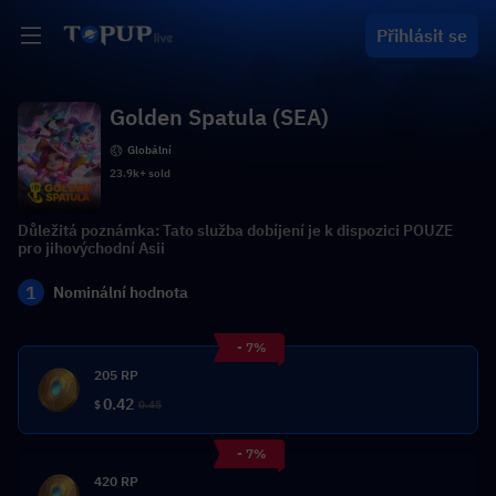
Přihlásit se
Golden Spatula (SEA)
Globální
23.9k+ sold
Důležitá poznámka: Tato služba dobíjení je k dispozici POUZE
pro jihovýchodní Asii
1
Nominální hodnota
- 7%
205 RP
0.42
$
0.45
- 7%
420 RP