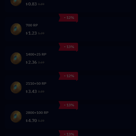
0.83
$
0.89
- 12%
700 RP
1.23
$
1.39
- 13%
1400+25 RP
2.36
$
2.69
- 12%
2110+50 RP
3.43
$
3.89
- 13%
2800+100 RP
4.70
$
5.39
- 13%