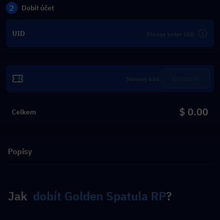
2
Dobít účet
UID
Uplatnit
$ 0.00
Celkem
Popisy
Jak  
dobít Golden Spatula RP
?