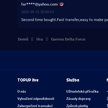
far****@yahoo.com
2025-05-21 20:50:13
Second time bought.Fast transfer,easy to make p
Domů
Hra
Garena Delta Force
TOPUP live
Služba
O nás
Uživatelská příručka
Vyloučení odpovědnosti
Zásady dopravy
Zabezpečení transakcí
Způsob platby