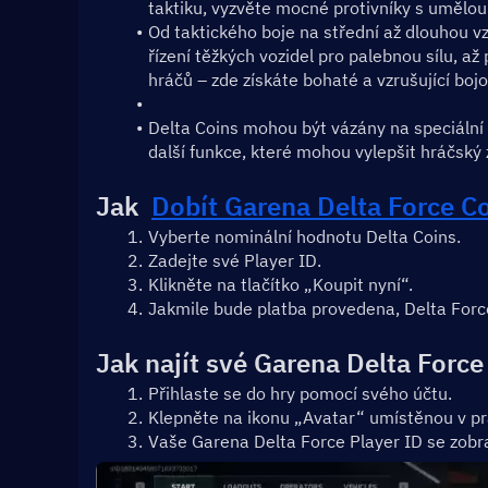
taktiku, vyzvěte mocné protivníky s umělou 
Od taktického boje na střední až dlouhou vzd
řízení těžkých vozidel pro palebnou sílu, až
hráčů – zde získáte bohaté a vzrušující bojo
Delta Coins mohou být vázány na speciální h
další funkce, které mohou vylepšit hráčský 
Jak  
Dobít Garena Delta Force C
Vyberte nominální hodnotu Delta Coins.
Zadejte své Player ID.
Klikněte na tlačítko „Koupit nyní“.
Jakmile bude platba provedena, Delta Forc
Jak najít své Garena Delta Force
Přihlaste se do hry pomocí svého účtu.
Klepněte na ikonu „Avatar“ umístěnou v pr
Vaše Garena Delta Force Player ID se zobr