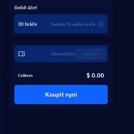
Dobít účet
ID hráče
Uplatnit
$ 0.00
Celkem
Koupit nyní