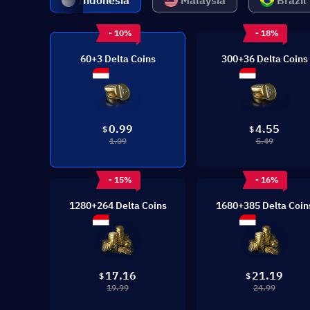
Indonesia
Malaysia
Brazil
- 10%
- 18%
60+3 Delta Coins
300+36 Delta Coins
0.99
4.55
$
$
1.09
5.49
- 15%
- 16%
1280+264 Delta Coins
1680+385 Delta Coin
17.16
21.19
$
$
19.99
24.99