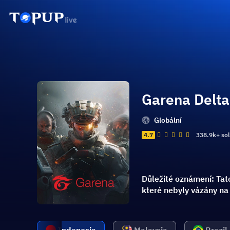
Garena Delta
Globální
4.7
338.9k+ so
Důležité oznámení: Tato
které nebyly vázány na