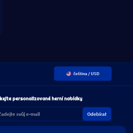
čeština / USD
kejte personalizované herní nabídky
Odebírat