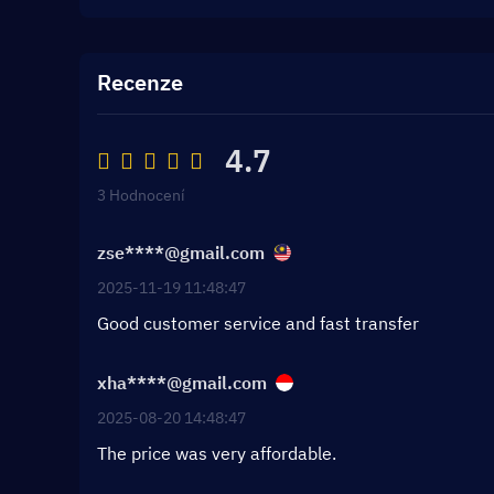
Recenze
4.7
3 Hodnocení
zse****@gmail.com
2025-11-19 11:48:47
Good customer service and fast transfer
xha****@gmail.com
2025-08-20 14:48:47
The price was very affordable.