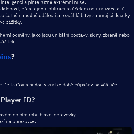
inteligencí a plňte různé extrémní mise.
álenost, přes tajnou infiltraci za účelem neutralizace cílů, 
 po četné náhodné události a rozsáhlé bitvy zahrnující desítky 
vé zážitky.
erní odměny, jako jsou unikátní postavy, skiny, zbraně nebo 
zážitek.
oins
?
e Delta Coins budou v krátké době připsány na váš účet.
 Player ID?
avém dolním rohu hlavní obrazovky.
azí na obrazovce.