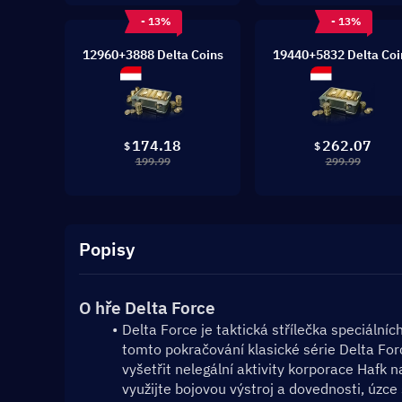
- 13%
- 13%
12960+3888 Delta Coins
19440+5832 Delta Coi
174.18
262.07
$
$
199.99
299.99
Popisy
O hře Delta Force
Delta Force je taktická střílečka speciální
tomto pokračování klasické série Delta For
vyšetřit nelegální aktivity korporace Hafk 
využijte bojovou výstroj a dovednosti, úzce 