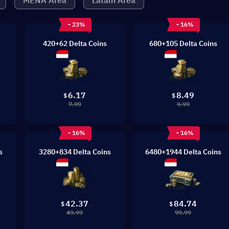
MENA Area
Latam Area
- 23%
- 16%
420+62 Delta Coins
680+105 Delta Coins
6.17
8.49
$
$
7.99
9.99
- 16%
- 16%
s
3280+834 Delta Coins
6480+1944 Delta Coins
42.37
84.74
$
$
49.99
99.99