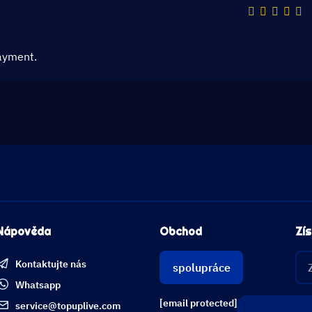
ayment.
Nápověda
Obchod
Zís
Kontaktujte nás
spolupráce
Whatsapp
[email protected]
service@topuplive.com