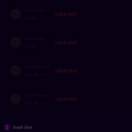
35000 Coins
SOLD OUT
4.36
$
4.99
63000 Coins
SOLD OUT
7.04
$
8.99
192000 Coins
SOLD OUT
21.38
$
27.49
390000 Coins
SOLD OUT
43.38
$
55.99
2
Dobít účet