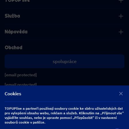
TOPUP live
Služba
Nápověda
Obchod
spolupráce
[email protected]
[email protected]
Cookies
Sledujte nás
TOPUPlive a partneři používají soubory cookie ke sběru uživatelských dat
pro vylepšení obsahu webu, reklam a služeb. Kliknutím na „Přijmout vše“
vyjádříte souhlas, nebo je upravte pomocí „Přizpůsobit“ či v nastavení
Copyright 2026 SEA WHALE TECHNOLOGY PTE.LTD. All Rights Reserved.
souborů cookie v patičce.