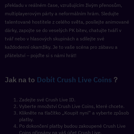
překladu v reálném čase, vzrušujícím živým přenosům, 
multiplayerovým párty a neformálním hrám. Sledujte 
talentované hostitele z celého světa, posílejte animované 
dárky, zapojte se do veselých PK bitev, chatujte tváří v 
tvář nebo v hlasových skupinách a sdílejte své 
každodenní okamžiky. Je to vaše scéna pro zábavu a 
přátelství – pojďte si s námi hrát!
Jak na to 
Dobít Crush Live Coins
？
Zadejte své Crush Live ID.
Vyberte množství Crush Live Coins, které chcete.
Klikněte na tlačítko „Koupit nyní“ a vyberte způsob 
platby.
Po dokončení platby budou zakoupené Crush Live 
Coins připsány na váš účet Crush Live.