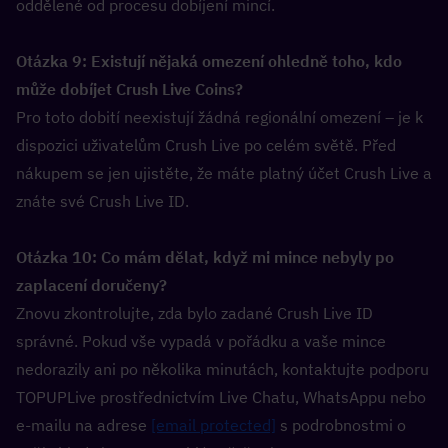
oddělené od procesu dobíjení mincí.
Otázka 9: Existují nějaká omezení ohledně toho, kdo 
může dobíjet Crush Live Coins?  
Pro toto dobití neexistují žádná regionální omezení – je k 
dispozici uživatelům Crush Live po celém světě. Před 
nákupem se jen ujistěte, že máte platný účet Crush Live a 
znáte své Crush Live ID.
Otázka 10: Co mám dělat, když mi mince nebyly po 
zaplacení doručeny?  
Znovu zkontrolujte, zda bylo zadané Crush Live ID 
správné. Pokud vše vypadá v pořádku a vaše mince 
nedorazily ani po několika minutách, kontaktujte podporu 
TOPUPLive prostřednictvím Live Chatu, WhatsAppu nebo 
e-mailu na adrese 
[email protected]
 s podrobnostmi o 