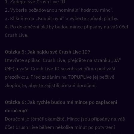
1. Zadejte své Crush Live ID.
2. Vyberte požadovanou nominální hodnotu mincí.
3. Klikněte na „Koupit nyní“ a vyberte způsob platby.
4. Po dokončení platby budou mince připsány na váš účet 
Crush Live.
Otázka 5: Jak najdu své Crush Live ID?  
Otevřete aplikaci Crush Live, přejděte na stránku „JÁ“ 
(ME) a vaše Crush Live ID se zobrazí přímo pod vaší 
přezdívkou. Před zadáním na TOPUPLive jej pečlivě 
zkopírujte, abyste zajistili přesné doručení.
Otázka 6: Jak rychle budou mé mince po zaplacení 
doručeny?  
Doručení je téměř okamžité. Mince jsou připsány na váš 
účet Crush Live během několika minut po potvrzení 