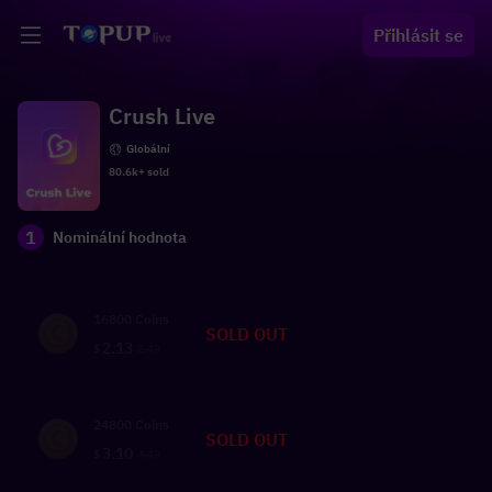
Přihlásit se
Crush Live
Globální
80.6k+ sold
1
Nominální hodnota
16800 Coins
SOLD OUT
2.13
$
2.49
24800 Coins
SOLD OUT
3.10
$
3.49