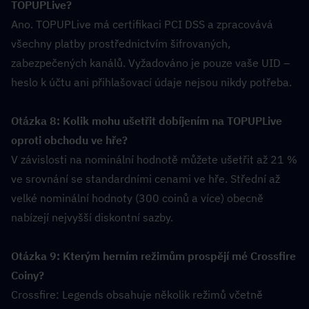
TOPUPLive?  
Ano. TOPUPLive má certifikaci PCI DSS a zpracovává 
všechny platby prostřednictvím šifrovaných, 
zabezpečených kanálů. Vyžadováno je pouze vaše UID – 
heslo k účtu ani přihlašovací údaje nejsou nikdy potřeba.
Otázka 8: Kolik mohu ušetřit dobíjením na TOPUPLive 
oproti obchodu ve hře?  
V závislosti na nominální hodnotě můžete ušetřit až 21 % 
ve srovnání se standardními cenami ve hře. Střední až 
velké nominální hodnoty (300 coinů a více) obecně 
nabízejí nejvyšší diskontní sazby.
Otázka 9: Kterým herním režimům prospějí mé Crossfire 
Coiny?  
Crossfire: Legends obsahuje několik režimů včetně 