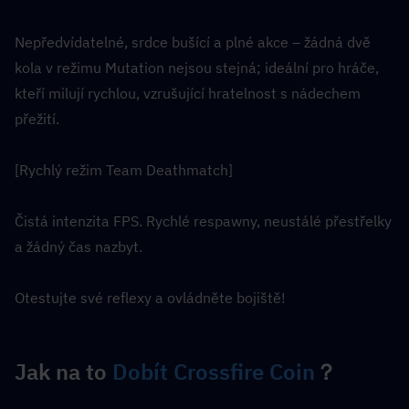
Nepředvídatelné, srdce bušící a plné akce – žádná dvě 
kola v režimu Mutation nejsou stejná; ideální pro hráče, 
kteří milují rychlou, vzrušující hratelnost s nádechem 
přežití.
[Rychlý režim Team Deathmatch]
Čistá intenzita FPS. Rychlé respawny, neustálé přestřelky 
a žádný čas nazbyt.
Otestujte své reflexy a ovládněte bojiště!
Jak na to 
Dobít Crossfire Coin
？