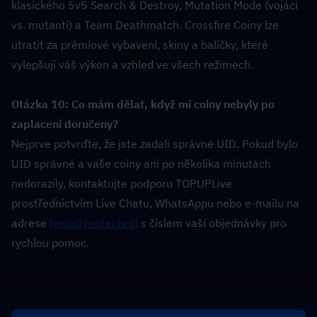
klasického 5v5 Search & Destroy, Mutation Mode (vojáci 
vs. mutanti) a Team Deathmatch. Crossfire Coiny lze 
utratit za prémiové vybavení, skiny a balíčky, které 
vylepšují váš výkon a vzhled ve všech režimech.
Otázka 10: Co mám dělat, když mi coiny nebyly po 
zaplacení doručeny?  
Nejprve potvrďte, že jste zadali správné UID. Pokud bylo 
UID správné a vaše coiny ani po několika minutách 
nedorazily, kontaktujte podporu TOPUPLive 
prostřednictvím Live Chatu, WhatsAppu nebo e-mailu na 
adrese 
[email protected]
 s číslem vaší objednávky pro 
rychlou pomoc.