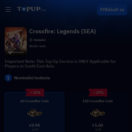
Přihlásit se
Crossfire: Legends (SEA)
Globální
80.0k+ sold
Important Note: This Top Up Service is ONLY Applicable for
Players in South East Asia.
1
Nominální hodnota
- 31%
- 27%
60 Crossfire Coin
120 Crossfire Coin
0.94
1.60
$
$
1.35
2.19