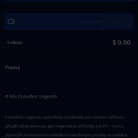
Uplatnit
$ 0.00
Celkem
Popisy
O hře Crossfire: Legends
Crossfire: Legends, vytvořený od základů pro mobilní zařízení, 
přináší adrenalinovou akci legendární střílečky pro PC – nyní s 
plynulým a intuitivním ovládáním navrženým pro boj na cestách.