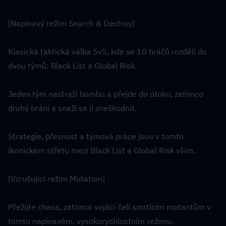
[Napínavý režim Search & Destroy]
Klasická taktická válka 5v5, kde se 10 hráčů rozdělí do 
dvou týmů: Black List a Global Risk.
Jeden tým nastraží bombu a přejde do útoku, zatímco 
druhý brání a snaží se ji zneškodnit.
Strategie, přesnost a týmová práce jsou v tomto 
ikonickém střetu mezi Black List a Global Risk vším.
[Vzrušující režim Mutation]
Přežijte chaos, zatímco vojáci čelí smrtícím mutantům v 
tomto napínavém, vysokorychlostním režimu.