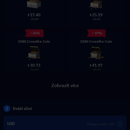
17.40
25.19
$
$
25.99
39.59
- 35%
- 37%
2580 Crossfire Coin
3280 Crossfire Coin
30.73
41.97
$
$
46.59
65.99
Zobrazit více
2
Dobít účet
UID