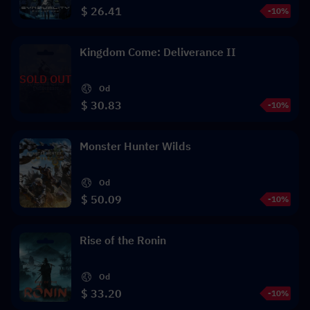
$ 26.41
-10%
Kingdom Come: Deliverance II
SOLD OUT
Od
$ 30.83
-10%
Monster Hunter Wilds
Od
$ 50.09
-10%
Rise of the Ronin
Od
$ 33.20
-10%