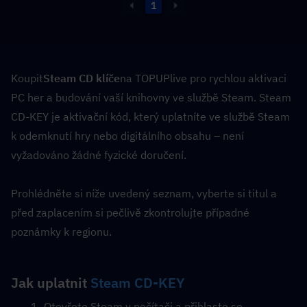
1
Koupit
Steam CD klíče
na TOPUPlive pro rychlou aktivaci 
PC her a budování vaší knihovny ve službě Steam. Steam 
CD-KEY je aktivační kód, který uplatníte ve službě Steam 
k odemknutí hry nebo digitálního obsahu – není 
vyžadováno žádné fyzické doručení.
Prohlédněte si níže uvedený seznam, vyberte si titul a 
před zaplacením si pečlivě zkontrolujte případné 
poznámky k regionu.
Jak uplatnit 
Steam CD-KEY
Otevřete Steam v počítači a přihlaste se.