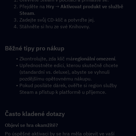
Přejděte na 
Hry
 → 
Aktivovat produkt ve službě 
Steam
.
Zadejte svůj CD-klíč a potvrďte jej.
Stáhněte si hru ze své Knihovny.
Běžné tipy pro nákup
Zkontrolujte, zda klíč má
regionální omezení
.
Upřednostněte edici, kterou skutečně chcete 
(standardní vs. deluxe), abyste se vyhnuli 
pozdějšímu opětovnému nákupu.
Pokud posíláte dárek, ověřte si region služby 
Steam a přístup k platformě u příjemce.
Často kladené dotazy
Objeví se hra okamžitě?
Po úspěšné aktivaci by se hra měla objevit ve vaší 