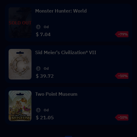
Monster Hunter: World
SOLD OUT
Od
$ 7.04
-79%
Sid Meier's Civilization® VII
Od
$ 39.72
-10%
Two Point Museum
Od
$ 21.05
-10%