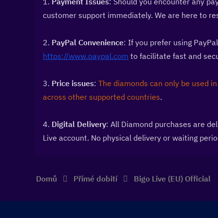
1. 
Payment Issues
: Should you encounter any pay
customer support immediately. We are here to reso
2. 
PayPal Convenience
https://www.paypal.com
 to facilitate fast and se
3. 
Price issues
: 
The diamonds can only be used in 
across other supported countries
.
4. 
Digital Delivery
: All Diamond purchases are deli
Live account. No physical delivery or waiting perio
Domů
Přímé dobití
Bigo Live (EU) Official