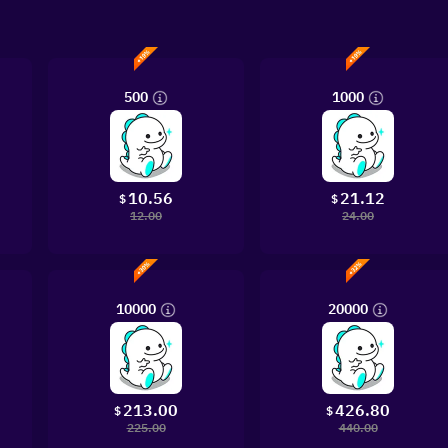
500
1000
10.56
21.12
$
$
12.00
24.00
10000
20000
213.00
426.80
$
$
225.00
440.00