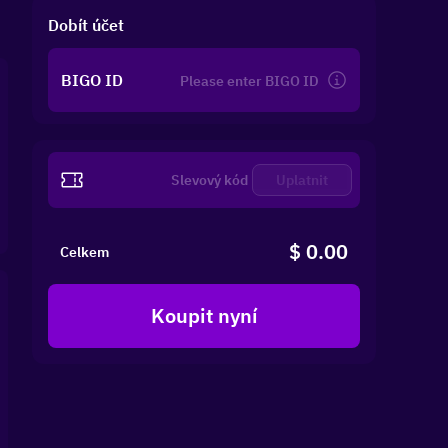
Dobít účet
BIGO ID
Uplatnit
$ 0.00
Celkem
Koupit nyní