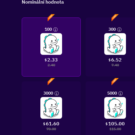
Nominální hodnota
100
300
2.33
6.52
$
$
2.40
7.40
3000
5000
61.60
105.00
$
$
70.00
115.00