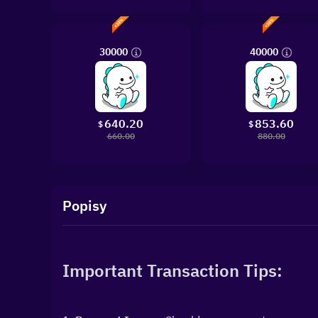
30000
40000
640.20
853.60
$
$
660.00
880.00
Popisy
Important Transaction Tips: