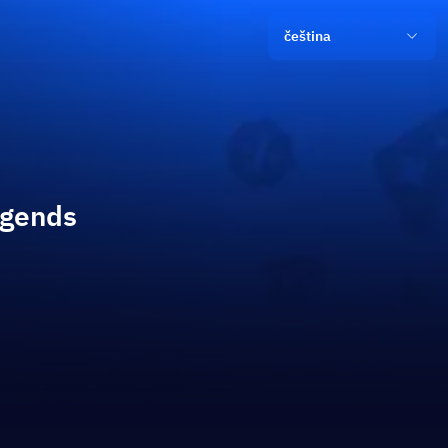
čeština
egends