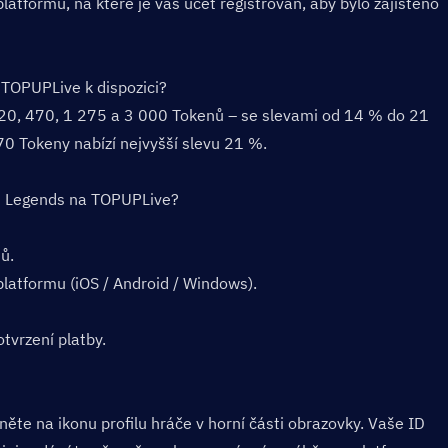
tformu, na které je váš účet registrován, aby bylo zajištěno 
TOPUPLive k dispozici?  
220, 470, 1 275 a 3 000 Tokenů – se slevami od 14 % do 21 
0 Tokeny nabízí nejvyšší slevu 21 %.
: Legends na TOPUPLive?  
ů.
platformu (iOS / Android / Windows).
tvrzení platby.
ěte na ikonu profilu hráče v horní části obrazovky. Vaše ID 