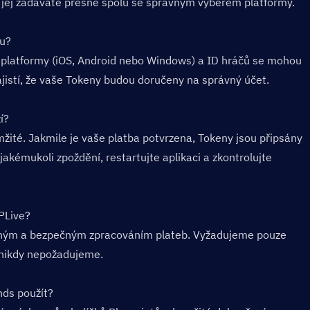
 že jej zadáváte přesně spolu se správným výběrem platformy.
u?  
 platformy (iOS, Android nebo Windows) a ID hráčů se mohou 
ajistí, že vaše Tokeny budou doručeny na správný účet.
?  
ité. Jakmile je vaše platba potvrzena, Tokeny jsou připsány 
kémukoli zpoždění, restartujte aplikaci a zkontrolujte 
Live?  
vaným a bezpečným zpracováním plateb. Vyžadujeme pouze 
 nikdy nepožadujeme.
ds použít?  