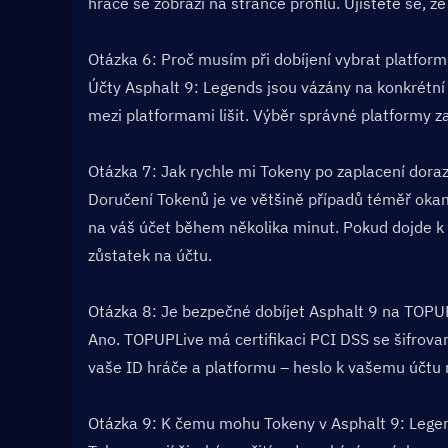
hráče se zobrazí na stránce profilu. Ujistěte se,
Otázka 6: Proč musím při dobíjení vybrat platform
Účty Asphalt 9: Legends jsou vázány na konkrétní
mezi platformami lišit. Výběr správné platformy z
Otázka 7: Jak rychle mi Tokeny po zaplacení dorazí
Doručení Tokenů je ve většině případů téměř okamž
na váš účet během několika minut. Pokud dojde k ja
zůstatek na účtu.
Otázka 8: Je bezpečné dobíjet Asphalt 9 na TOPUP
Ano. TOPUPLive má certifikaci PCI DSS se šifro
vaše ID hráče a platformu – heslo k vašemu účtu
Otázka 9: K čemu mohu Tokeny v Asphalt 9: Legen