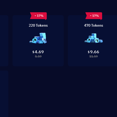
- 17%
- 17%
220 Tokens
470 Tokens
4.69
9.66
$
$
5.59
11.59