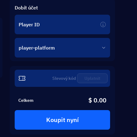
Dobít účet
Player ID
player-platform
Uplatnit
$ 0.00
Celkem
Koupit nyní