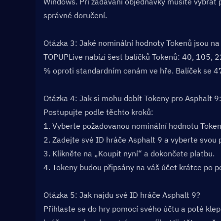
Windows. Při zadávání objednávky musíte vybrat pla
správné doručení.
Otázka 3: Jaké nominální hodnoty Tokenů jsou na 
TOPUPLive nabízí šest balíčků Tokenů: 40, 105, 
% oproti standardním cenám ve hře. Balíček se 47
Otázka 4: Jak si mohu dobít Tokeny pro Asphalt 9
Postupujte podle těchto kroků:
1. Vyberte požadovanou nominální hodnotu Token
2. Zadejte své ID hráče Asphalt 9 a vyberte svou 
3. Klikněte na „Koupit nyní“ a dokončete platbu.
4. Tokeny budou připsány na váš účet krátce po po
Otázka 5: Jak najdu své ID hráče Asphalt 9?  
Přihlaste se do hry pomocí svého účtu a poté klepn