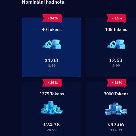
Nominální hodnota
- 14%
- 16%
40 Tokens
105 Tokens
1.03
2.53
$
$
1.19
2.99
- 16%
- 16%
1275 Tokens
3000 Tokens
24.38
97.06
$
$
28.99
114.99