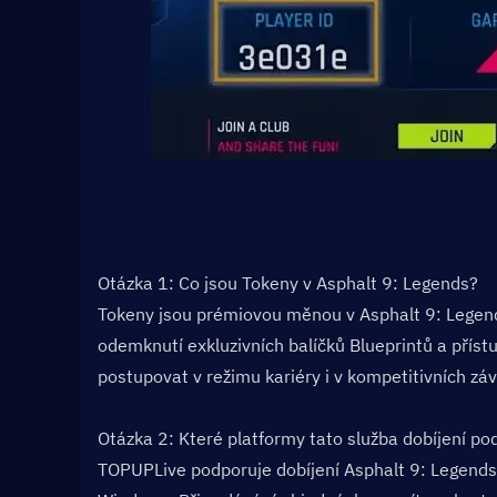
Otázka 1: Co jsou Tokeny v Asphalt 9: Legends?  
Tokeny jsou prémiovou měnou v Asphalt 9: Legends.
odemknutí exkluzivních balíčků Blueprintů a přís
postupovat v režimu kariéry i v kompetitivních zá
Otázka 2: Které platformy tato služba dobíjení po
TOPUPLive podporuje dobíjení Asphalt 9: Legends 