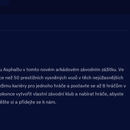
ou Asphaltu v tomto novém arkádovém závodním zážitku. Ve 
ce než 50 prestižních vysněných vozů v těch nejúžasnějších 
režimu kariéry pro jednoho hráče a postavte se až 8 hráčům v 
konce vytvořit vlastní závodní klub a nabírat hráče, abyste 
pěšte si a přidejte se k nám.