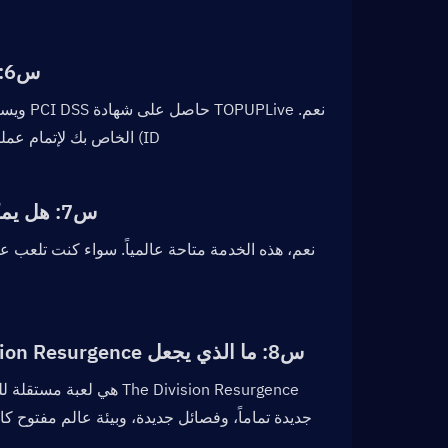
س6: هل شراء الـ Premium Credits من TOPUPLive آمن؟  
ID) الخاص بك لإتمام عملية الشحن — لا نحتاج أبداً إلى كلمة مرور حسابك أو بيانات تسجيل الدخول.
س7: هل يمكن للاعبين من جميع المناطق الشحن عبر TOPUPLive؟  
س8: ما الذي يجعل The Division Resurgence مختلفة عن لعبة الكمبيوتر/المنصات الأصلية؟  