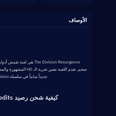
الأوصاف
جديداً تماماً في سلسلة Tom Clancy’s The Division، مع إضافة قصة جديدة وفصائل وغير ذلك الكثير.
كيفية شحن رصيد Premium Credits في The Division Resurgence؟