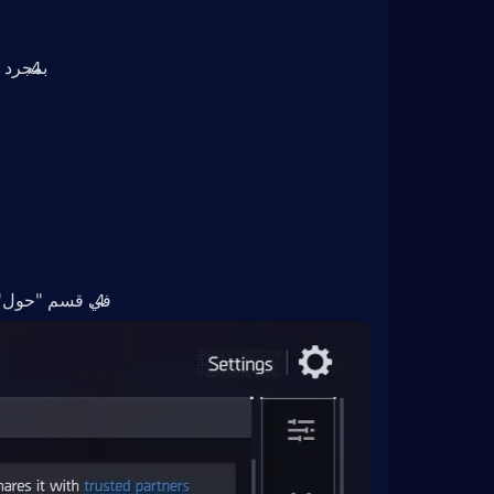
بمجرد إتمام ا
في قسم "حول"، مرر ل