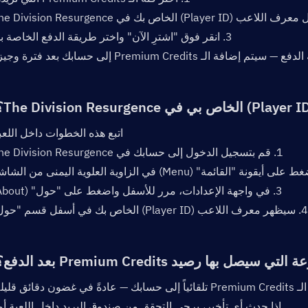
3. انقر فوق "اشترِ الآن" واختر طريقة الدفع الخاصة بك.
اتبع هذه الخطوات داخل اللعب
1. قم بتسجيل الدخول إلى حسابك في The Division Resurgence.
3. في واجهة الإعدادات، مرر للأسفل واضغط على "حول" (About).
4. سيظهر معرف اللاعب (Player ID) الخاص بك في أسفل قسم "حول".
إذا حدث أي تأخير، يرجى التحقق من صندوق البريد داخل اللعبة أولا