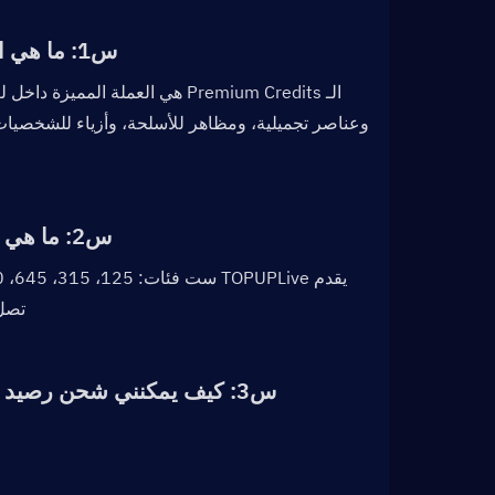
س1: ما هي الـ Premium Credits في The Division Resurgence؟  
س2: ما هي فئات الـ Premium Credit المتوفرة على TOPUPLive؟  
تصل إلى 12% عن أسعار اللعبة