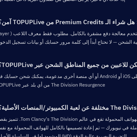
نعم. TOPUPLive حاصل على شهادة PCI DSS ويستخدم معالجة دفع مشفرة بالك
The Division Resurgence من أي بلد عبر TOPUPLive.
التجربة البصرية عالية الدقة (HD) المشهود لها في السلسلة الأصلية.