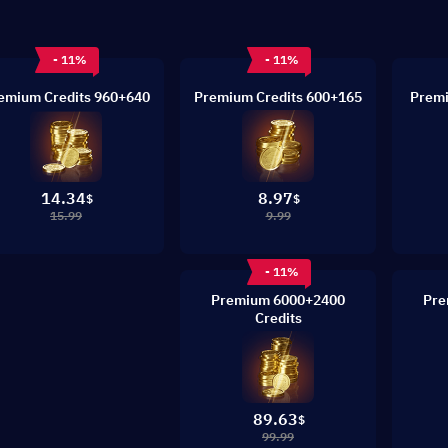
- 11%
- 11%
960+640 Premium Credits
600+165 Premium Credits
14.34
8.97
$
$
15.99
9.99
- 11%
6000+2400 Premium
3000+10
Credits
89.63
$
99.99