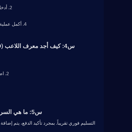
2. أدخل معرف اللاعب (Player ID) الخاص بك في The Division Resurgence.
4. أكمل عملية الدفع — سيتم إضافة الـ Premium Credits إلى حسابك بعد فترة وجيزة.
س4: كيف أجد معرف اللاعب (Player ID) الخاص بي في The Division Resurgence؟  
2. اضغط على أيقونة "القائمة" (Menu) في الزاوية العلوية اليمنى من الشاشة.
س5: ما هي السرعة التي سيصل بها رصيد Premium Credits بعد الدفع؟  