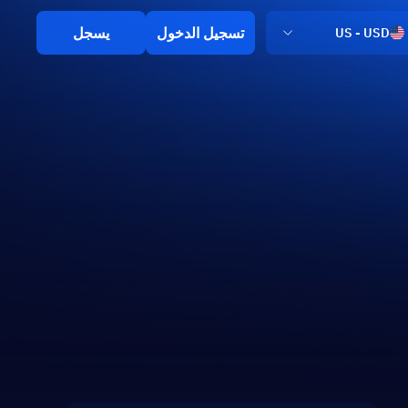
تسجيل الدخول
يسجل
US - USD