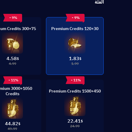
الفئة
- 9%
- 9%
300+75 Premium Credits
120+30 Premium Credits
4.58
1.83
$
$
4.99
1.99
- 11%
- 11%
50 Premium
1500+450 Premium Credits
Credits
22.41
$
44.82
$
24.99
49.99