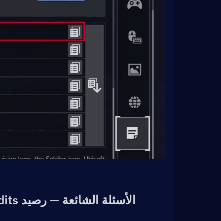
الأسئلة الشائعة — رصيد Premium Credits في The Division Resurgence