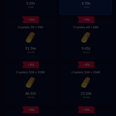
7.07
4.70
$
$
7.68
5.10
- 8%
- 8%
780 + 78 Crystals
680 + 68 Crystals
11.76
9.41
$
$
12.78
10.22
- 8%
- 8%
3280 + 328 Crystals
1580 + 158 Crystals
46.92
23.50
$
$
51.00
25.54
- 8%
- 8%