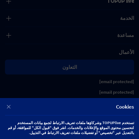
TOPUP live
الخدمة
مساعدة
الأعمال
التعاون
[email protected]
[email protected]
Cookies
تابعنا
تستخدم TOPUPlive وشركاؤها ملفات تعريف الارتباط لجمع بيانات المستخدم
لتحسين محتوى الموقع والإعلانات والخدمات. انقر فوق "قبول الكل" للموافقة، أو قم
Copyright 2026 SEA WHALE TECHNOLOGY PTE.LTD. All Rights Reserved.
بالتعديل عبر "تخصيص" أو تفضيلات ملفات تعريف الارتباط في التذييل.