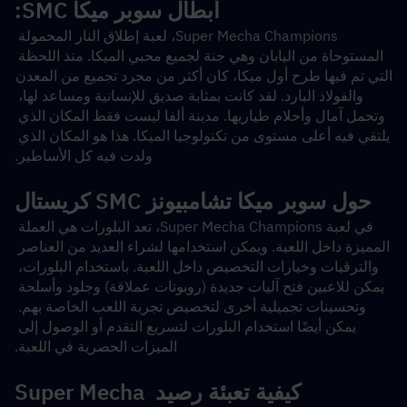
أبطال سوبر ميكا SMC:
Super Mecha Champions، لعبة إطلاق النار المحمولة 
المستوحاة من اليابان وهي جنة لجميع محبي الميكا. منذ اللحظة 
التي تم فيها طرح أول ميكا، كان أكثر من مجرد تجميع من المعدن 
والفولاذ البارد. لقد كانت بمثابة صديق للإنسانية ومساعد لها، 
وتحمل آمال وأحلام طياريها. مدينة ألفا ليست فقط المكان الذي 
يلتقي فيه أعلى مستوى من تكنولوجيا الميكا. هذا هو المكان الذي 
ولدت فيه كل الأساطير.
حول سوبر ميكا تشامبيونز SMC كريستال
في لعبة Super Mecha Champions، تعد البلورات هي العملة 
المميزة داخل اللعبة. ويمكن استخدامها لشراء العديد من العناصر 
والترقيات وخيارات التخصيص داخل اللعبة. باستخدام البلورات، 
يمكن للاعبين فتح آليات جديدة (روبوتات عملاقة) وجلود وأسلحة 
وتحسينات تجميلية أخرى لتخصيص تجربة اللعب الخاصة بهم. 
يمكن أيضًا استخدام البلورات لتسريع التقدم أو الوصول إلى 
الميزات الحصرية في اللعبة.
كيفية تعبئة رصيد Super Mecha 