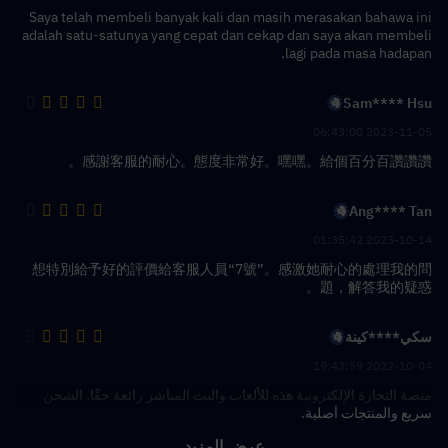
Saya telah membeli banyak kali dan masih merasakan bahawa ini
adalah satu-satunya yang cepat dan cekap dan saya akan membeli
lagi pada masa hadapan.
Sam**** Hsu
2023-11-05 06:43:00
感謝客服的耐心。態度非常好。嘿嘿。給個百分百讚讚讚。
Ang**** Tan
2023-10-14 01:35:42
想特別給予好的評價給客服人員“7號”。感激她耐心的處理我的問
題，解答我的疑惑。
سكي****كينة
2022-10-04 19:43:59
منصة التجارة الإلكترونية هذه للألعاب والبث المباشر رائعة حقًا. الشحن
سريع والمنتجات أصلية.
عرض المزيد