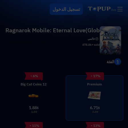
تسجيل الدخول
Ragnarok Mobile: Eternal Love(Glob
al)
عالمي
478.8k+ sold
1
الفئة
- 6%
- 17%
12 Big Cat Coins
Premium
1.88
6.71
$
$
1.99
7.99
- 11%
- 13%