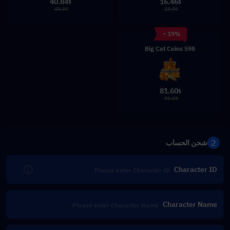
40.84
16.46
$
$
49.99
19.99
- 19%
598 Big Cat Coins
81.60
$
99.99
2
شحن الحساب
Character ID
Character Name