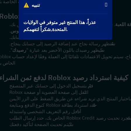
جديدة للصورة الرمزية الخاصة ب
تنبيه
كيفية استرداد بطاقة هدية Roblox؟
عذراً، هذا المنتج غير متوفر في الولايات
 اللعبة
. قم بتسجيل الدخول إلى حساب لعبة Roblox الخاص بك.
المتحدة,شكراً لتفهمكم.
دخول
دبوس
.
انقر "
يسترد
" لإضافة الرصيد إلى حسابك.
ستظهر رسالة نجاح عند إضافة الرصيد إلى حسابك بنجاح.
سيظهر رصيدك باللون الأخضر بعد عبارة "
رصيدك
".
الخاص ب
كيفية استرداد رصيد Roblox لدفع ثمن الشراء؟
قم بتسجيل الدخول إلى حسابك عبر المتصفح
انتقل إلى صفحة العضوية أو صفحة Robux
اختيار المنتج الذي تريد شراءه عن طريق الضغط على الزر الأيمن
حدد استرداد بطاقة Roblox كنوع الدفع ومتابعة
أدخل رقم التعريف الشخصي واستبدله
جرد تحديث رصيد Roblox Credit الخاص بك، حدد إرسال الطلب
سيتم تحديث الصفحة لتأكيد دفعتك