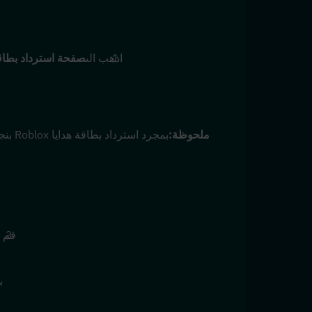
اذهب الى
صفحة استرداد بطاقة
ملحوظة:
قم ب
بم