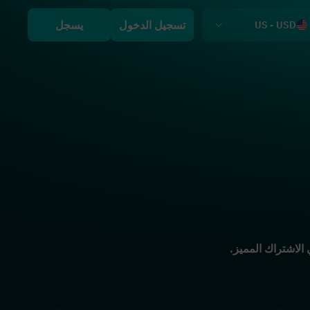
تسجيل الدخول
يسجل
US - USD