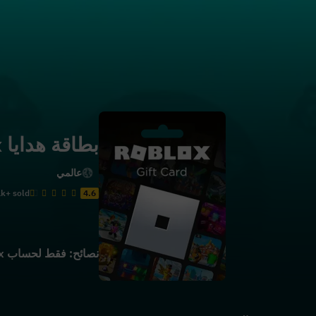
بطاقة هدايا roblox-المملكة المتحدة
عالمي
k+ sold
4.6
نصائح: فقط لحساب Roblox في المملكة المتحدة. يمنح Robux فقط ولا يمكن استخدامه في الاشتراك المميز.