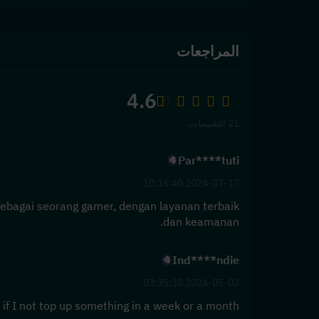
المراجعات
4.6
21 التقييمات
Par****tuti
2024-07-17 10:16:40
ebagai seorang gamer, dengan layanan terbaik
dan keamanan.
Ind****ndie
2024-05-02 03:35:38
 if I not top up something in a week or a month