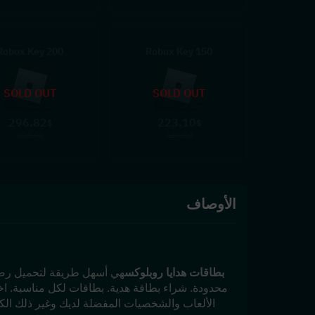
200 Robux Key
150 Robux Key
SOLD OUT
SOLD OUT
296.82
223.10
$
$
306.00
230.00
الأوصاف
بطاقات هدايا روبلوكس