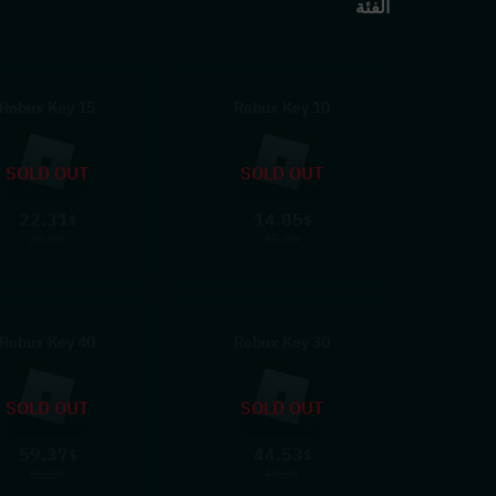
الفئة
15 Robux Key
10 Robux Key
SOLD OUT
SOLD OUT
22.31
14.85
$
$
23.00
15.30
40 Robux Key
30 Robux Key
SOLD OUT
SOLD OUT
59.37
44.53
$
$
61.20
45.90