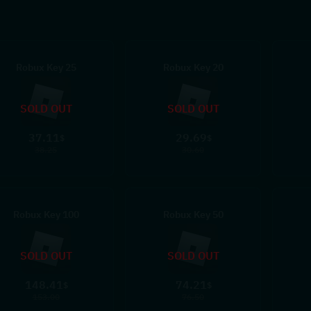
25 Robux Key
20 Robux Key
SOLD OUT
SOLD OUT
37.11
29.69
$
$
38.25
30.60
100 Robux Key
50 Robux Key
SOLD OUT
SOLD OUT
148.41
74.21
$
$
153.00
76.50