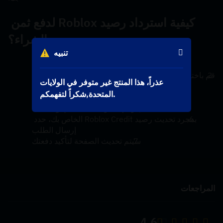
كيفية استرداد رصيد Roblox لدفع ثمن 
الشراء؟
تنبيه
قم بتسجيل الدخول إلى حسابك عبر المتصفح
انتقل إلى صفحة العضوية أو صفحة Robux
قم باختيار المنتج الذي تريد شراءه عن طريق الضغط على 
عذراً، هذا المنتج غير متوفر في الولايات
الزر الأيمن
المتحدة,شكراً لتفهمكم.
حدد استرداد بطاقة Roblox كنوع الدفع ومتابعة
أدخل رقم التعريف الشخصي واستبدله
بمجرد تحديث رصيد Roblox Credit الخاص بك، حدد 
إرسال الطلب
سيتم تحديث الصفحة لتأكيد دفعتك
المراجعات
4.6