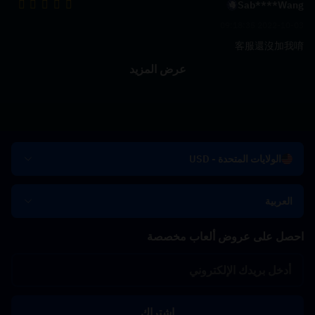
Sab****Wang
2022-10-03 09:18:35
客服還沒加我唷
عرض المزيد
الولايات المتحدة - USD
العربية
احصل على عروض ألعاب مخصصة
اشتراك