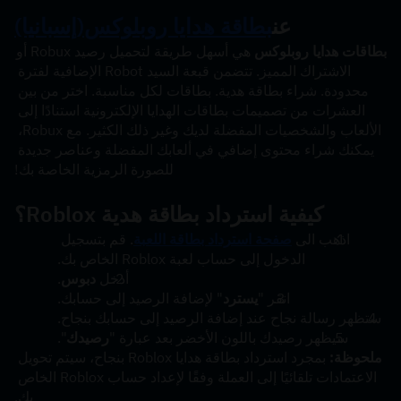
عن
بطاقة هدايا روبلوكس
(إسبانيا)
بطاقات هدايا روبلوكس
 هي أسهل طريقة لتحميل رصيد Robux أو 
الاشتراك المميز. تتضمن قبعة السيد Robot الإضافية لفترة 
محدودة. شراء بطاقة هدية. بطاقات لكل مناسبة. اختر من بين 
العشرات من تصميمات بطاقات الهدايا الإلكترونية استنادًا إلى 
الألعاب والشخصيات المفضلة لديك وغير ذلك الكثير. مع Robux، 
يمكنك شراء محتوى إضافي في ألعابك المفضلة وعناصر جديدة 
للصورة الرمزية الخاصة بك!
كيفية استرداد بطاقة هدية Roblox؟
اذهب الى 
صفحة استرداد بطاقة اللعبة
. قم بتسجيل 
الدخول إلى حساب لعبة Roblox الخاص بك.
أدخل 
دبوس
.
انقر "
يسترد
" لإضافة الرصيد إلى حسابك.
ستظهر رسالة نجاح عند إضافة الرصيد إلى حسابك بنجاح.
سيظهر رصيدك باللون الأخضر بعد عبارة "
رصيدك
".
ملحوظة:
 بمجرد استرداد بطاقة هدايا Roblox بنجاح، سيتم تحويل 
الاعتمادات تلقائيًا إلى العملة وفقًا لإعداد حساب Roblox الخاص 
بك.