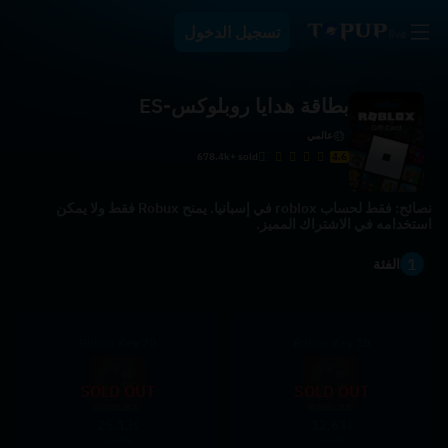
تسجيل الدخول
بطاقة هدايا روبلوكس-ES
عالمي
678.4k+ sold
4.6
نصائح: فقط لحساب roblox في إسبانيا. يمنح Robux فقط ولا يمكن
استخدامه في الاشتراك المميز.
1
الفئة
20 Robux Key
10 Robux Key
SOLD OUT
SOLD OUT
25.13
12.61
$
$
25.90
13.00