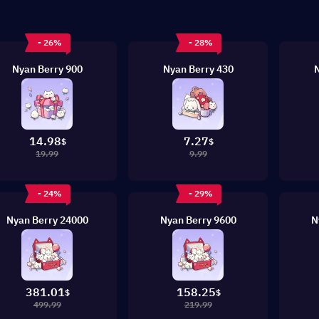
- 26%
- 28%
900 Nyan Berry
430 Nyan Berry
14.98
7.27
$
$
19.99
9.99
- 24%
- 29%
24000 Nyan Berry
9600 Nyan Berry
381.01
158.25
$
$
499.99
219.99