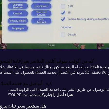
كم من الوقت سوف أتلقى العناصر بعد إعادة الشحن
عدة.
كيف أتواصل مع خدمة العملاء
 الوصول عن طريق النقر على [خدمة العملاء] في الزاوية اليمنى
شراء أصل راجناروك
استخدم TOUPPLive!
هل سيتغير سعر نيان بيري