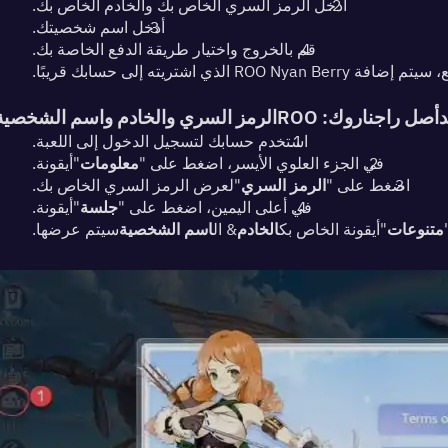
أدخل الرمز السري الخاص بك والخادم الخاص بك.
أدخل اسم شخصيتك.
قم بالخروج واختيار طريقة الدفع الخاصة بك.
ROO  الذي اشتريته إلى حسابك قريبًا.
أصل راجناروك: ROO
الرمز السري والخادم واسم الشخصية
استخدم حسابك لتسجيل الدخول إلى اللعبة.
في الجزء العلوي الأيسر، اضغط على "
معلومات
"أيقونة.
اضغط على "
الرمز السري
"لعرض الرمز السري الخاص بك.
في أعلى اليمين، اضغط على "
جلسة
"أيقونة.
متنوعات
"أيقونة الخاص بك
الخادم
& ال
اسم الشخصية
سيتم عرضها.