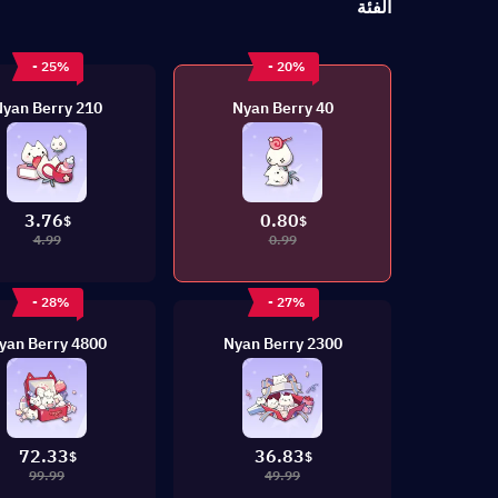
الفئة
- 25%
- 20%
210 Nyan Berry
40 Nyan Berry
3.76
0.80
$
$
4.99
0.99
- 28%
- 27%
4800 Nyan Berry
2300 Nyan Berry
72.33
36.83
$
$
99.99
49.99