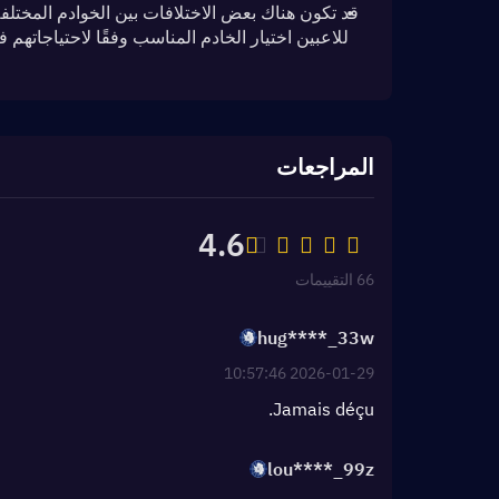
المراجعات
4.6
66 التقييمات
hug****_33w
2026-01-29 10:57:46
Jamais déçu.
lou****_99z