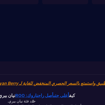
بيق واستمتع بالسعر الحصري المنخفض للغاية لـ Nyan Berry
كيف
أعلى حتى
أصل راجناروك: ROO
نيان بيري
حدد فئة نيان بيري.