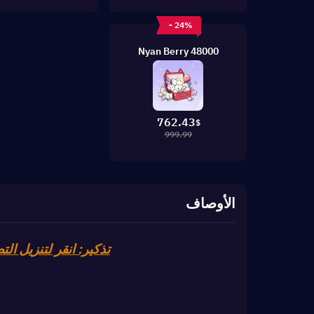
- 24%
48000 Nyan Berry
762.43
$
999.99
الأوصاف
تذكير: انقر لتنزيل التط