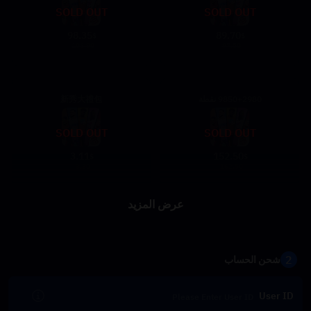
SOLD OUT
SOLD OUT
98.35
89.70
$
$
106.90
97.50
9850+2980 نقطة
新秀大禮包
SOLD OUT
SOLD OUT
3.11
152.50
$
$
3.30
162.50
عرض المزيد
2
شحن الحساب
User ID