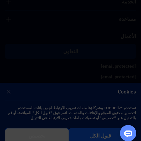
الخدمة
مساعدة
الأعمال
التعاون
[email protected]
[email protected]
Cookies
تابعنا
تستخدم TOPUPlive وشركاؤها ملفات تعريف الارتباط لجمع بيانات المستخدم
لتحسين محتوى الموقع والإعلانات والخدمات. انقر فوق "قبول الكل" للموافقة، أو قم
Copyright 2026 SEA WHALE TECHNOLOGY PTE.LTD. All Rights Reserved.
بالتعديل عبر "تخصيص" أو تفضيلات ملفات تعريف الارتباط في التذييل.
قبول الكل
تخصيص
$ 0.00
اشترِ الآن