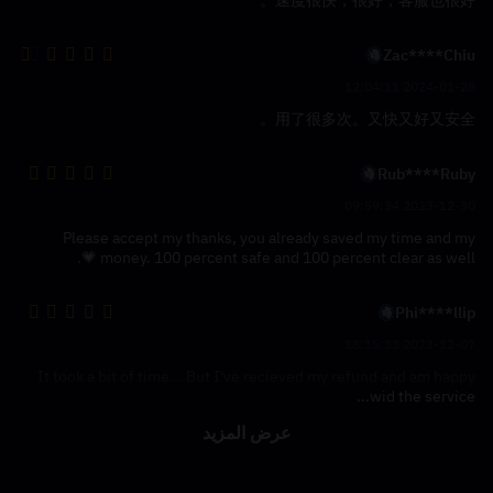
速度很快，很好，客服也很好。
Zac****Chiu
2024-01-28 12:04:11
用了很多次。又快又好又安全。
Rub****Ruby
2023-12-30 09:59:34
Please accept my thanks, you already saved my time and my
money. 100 percent safe and 100 percent clear as well 💗.
Phi****llip
2023-12-07 18:15:33
It took a bit of time... But I've recieved my refund and am happy
wid the service...
عرض المزيد