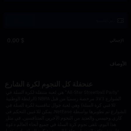
استرداد
$ 0.00
الإجمالي
الأوصاف
عن
حفلة كل النجوم لكرة الشارع
"All-Star Streetball Party" هي لعبة متنقلة لكرة السلة في 
الشوارع 3V3 مرخصة رسميًا من قبل NBPA (الرابطة الوطنية 
للاعبي كرة السلة) وهي لعبة جوال تنافسية لكرة السلة في 
الشوارع تم تطويرها بواسطة NetEase. يمكن للاعبين التحكم في 
كاري وجيمس والعديد من النجوم الآخرين المتنافسين. في مثل 
هذا اليوم، تلقى نجوم كرة السلة في جميع أنحاء العالم دعوة 
غامضة. بدافع الفضول، جاءوا إلى مدينة كرة السلة واستمتعوا 