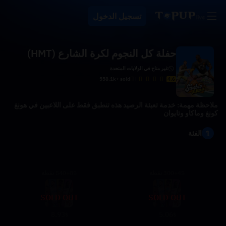
تسجيل الدخول
حفلة كل النجوم لكرة الشارع (HMT)
غير متاح في الولايات المتحدة
558.1k+ sold
4.6
ملاحظة مهمة: خدمة تعبئة الرصيد هذه تنطبق فقط على اللاعبين في هونغ
كونغ وماكاو وتايوان
1
الفئة
300+45 نقطة
540+85 نقطة
SOLD OUT
SOLD OUT
8.93
5.06
$
$
9.70
5.50