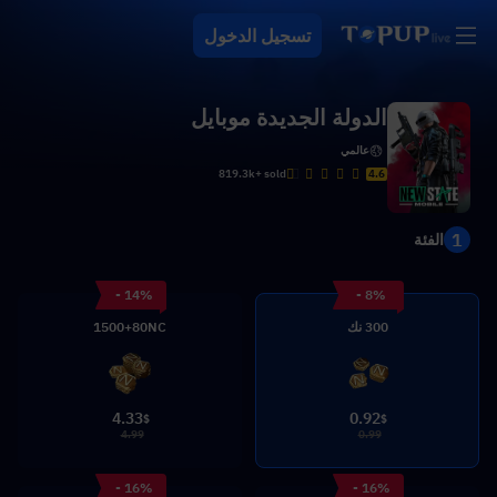
تسجيل الدخول
الدولة الجديدة موبايل
عالمي
819.3k+ sold
4.6
1
الفئة
- 14%
- 8%
300 نك
1500+80NC
4.33
0.92
$
$
4.99
0.99
- 16%
- 16%