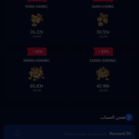
9300+930NC
3600+250NC
26.22
10.15
$
$
30.99
11.99
- 15%
- 15%
30000+5000NC
15000+1800NC
85.83
42.98
$
$
99.99
49.99
2
شحن الحساب
Account ID