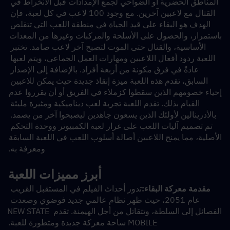
المناطق الحضرية أو الضواحي لجمع الإمدادات قبل الانخراط في 
القتال مع لاعبين آخرين. مع وجود 100 لاعب في كل لعبة، فإن 
الهدف هو البقاء على قيد الحياة في منطقة اللعب التي تتقلص 
باستمرار، والحصول على الأسلحة والمركبات وغيرها من المعدات 
الأساسية، والقتال حتى الموت لتصبح آخر لاعب صامد. تختبر 
اللعبة ردود أفعال اللاعبين ومهارات العمل الجماعي، ويتم لعبها 
عادةً في فرق مكونة من أربعة أفراد. بالإضافة إلى الإصدار 
السابق، تقدم هذه اللعبة ميزة إنقاذ جديدة حيث يمكن للاعبين 
إحياء خصومهم الذين سقطوا كزملاء في الفريق أو أن يقرروا عدم 
القيام بذلك. تقدم اللعبة تجربة لعب ديناميكية ومثيرة مليئة 
بالأدرينالين لأولئك الذين يسعون جاهدين ليصبحوا آخر من يصمد. 
تم تصميم آليات اللعب على غرار لعبة الكمبيوتر ووحدة التحكم 
الأصلية، مما يمنح اللاعبين أصالة أسلوب اللعب في اللعبة السابقة 
ومعرفة به.
أبرز مميزات اللعبة
مقدمة معركة البقاء:
تدور أحداث الفيلم في المستقبل القريب 
عام 2051، حيث ظهر نظام عالمي جديد فوضوي وصعدت 
الفصائل إلى السلطة، وتتقاتل من أجل الهيمنة. تقدم NEW STATE 
MOBILE ساحة معركة جديدة ومتطورة للعبة.