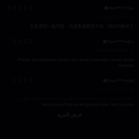
Hel**** Hsu
2022-09-14 05:41:36
交易遇到一點問題，但是客服態度不錯，很好的解決了
Pan****ndra
2022-07-26 18:34:46
Proses pembayaran mudah dan aman, transaksi lancar tanpa
masalah.
Don****nald
2022-07-06 14:47:10
really recommend top up all games here, fast processreally
recommend top up all games here, fast process
عرض المزيد