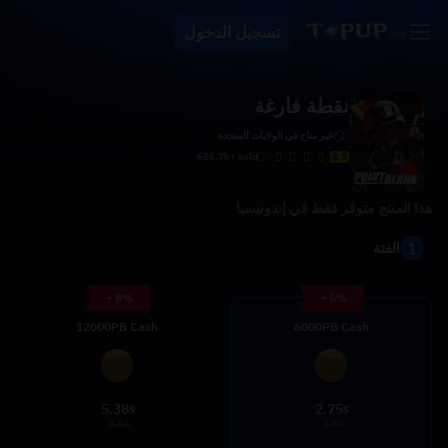
تسجيل الدخول
نقطة فارغة
غير متاح في الولايات المتحدة
686.7k+ sold
4.5
هذا المنتج متوفر فقط في إندونيسيا
1
الفئة
- 8%
- 6%
12000PB Cash
6000PB Cash
5.38
2.75
$
$
5.84
2.92