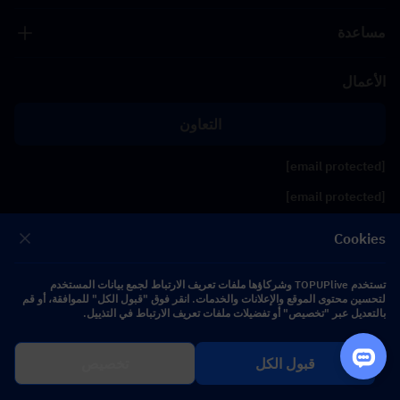
مساعدة
الأعمال
التعاون
[email protected]
[email protected]
Cookies
تابعنا
تستخدم TOPUPlive وشركاؤها ملفات تعريف الارتباط لجمع بيانات المستخدم
لتحسين محتوى الموقع والإعلانات والخدمات. انقر فوق "قبول الكل" للموافقة، أو قم
Copyright 2026 SEA WHALE TECHNOLOGY PTE.LTD. All Rights Reserved.
بالتعديل عبر "تخصيص" أو تفضيلات ملفات تعريف الارتباط في التذييل.
قبول الكل
تخصيص
$ 0.00
اشترِ الآن