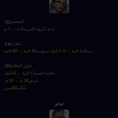
المتصيد
(ج)
:
- مدى الرؤية القريبة
5 م → 7 م
تطارد
(هـ)
:
- مدة
2.0 ثانية → 1.5 ثانية
، ترطيب
40 ثانية → 60 ثانية
حلول الظلام
(X)
:
- علامة الصم
12 ثانية → 8 ثانية
,
- عرض
24 م → 20 م
,
- مُثَبَّت
80
ضرر
تيجو