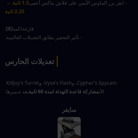
- انقر بزر الماوس الأيمن على فلاش ماكس أعمى
1.5 ثانية → 
2.25 ثانية
فارغة/كمد
(X)
:
- تأثير التحفيز يطابق التعديلات العالمية.
|
تعديلات الحارس
Cypher’s Spycam، وVyse’s Flash، وKilljoy’s Turret 
الآن
مشاركة قاعدة التهدئة لمدة 60 ثانية
بعد تدميرها.
سايفر