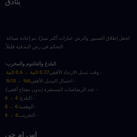
بنادق
لجعل إطلاق الصنبور والرش خيارات أكثر تميزًا، تم إعادة صياغة 
التحكم في رش البندقية قليلاً.
البلدغ والفانتوم والمخرب:
- وقت تبديل الارتداد الأفقي
0.37 ثانية → 0.6 ثانية
.
- احتمال التبديل الأفقي
6% ← 10%
.
- عدد الرصاصات المستقرة (بدون مفتاح أفقي):
- البلدغ:
4 → 6
- الوهمية:
6 → 8
- التخريب:
4 → 6
إس إم جي