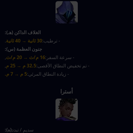
الغلاف الداكن (هـ):
- ترطيب:
30 ثانية → 40 ثانية
.
جنون العظمة (س):
- سرعة السفر:
16 م/ث → 20 م/ث
,
- تم تخفيض النطاق الأقصى:
32.5 م → 25 م
,
- زيادة النطاق المرئي:
5 م → 7 م.
أسترا
سديم / تبدد
(ه):