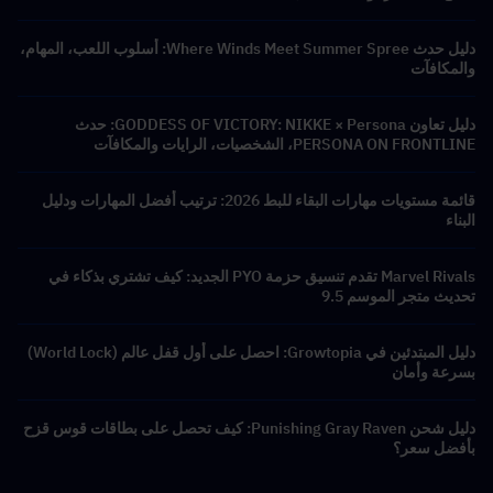
دليل حدث Where Winds Meet Summer Spree: أسلوب اللعب، المهام،
والمكافآت
دليل تعاون GODDESS OF VICTORY: NIKKE × Persona: حدث
PERSONA ON FRONTLINE، الشخصيات، الرايات والمكافآت
قائمة مستويات مهارات البقاء للبط 2026: ترتيب أفضل المهارات ودليل
البناء
Marvel Rivals تقدم تنسيق حزمة PYO الجديد: كيف تشتري بذكاء في
تحديث متجر الموسم 9.5
دليل المبتدئين في Growtopia: احصل على أول قفل عالم (World Lock)
بسرعة وأمان
دليل شحن Punishing Gray Raven: كيف تحصل على بطاقات قوس قزح
بأفضل سعر؟