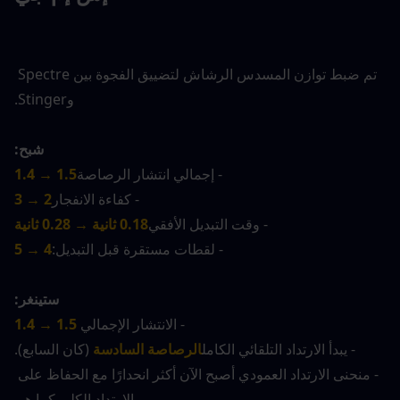
تم ضبط توازن المسدس الرشاش لتضييق الفجوة بين Spectre 
وStinger.
شبح:
- إجمالي انتشار الرصاصة
1.5 → 1.4
- كفاءة الانفجار
2 → 3
- وقت التبديل الأفقي
0.18 ثانية → 0.28 ثانية
- لقطات مستقرة قبل التبديل:
4 → 5
ستينغر:
- الانتشار الإجمالي
1.5 → 1.4
- يبدأ الارتداد التلقائي الكامل
الرصاصة السادسة
(كان السابع).
- منحنى الارتداد العمودي أصبح الآن أكثر انحدارًا مع الحفاظ على 
الارتداد الكلي كما هو.