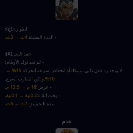
الطوارئ
(ج):
- المدة البطيئة:
4ث → 3ث
.
عقد القتل
(X)
:
- لم تعد تولد الأوهام؛
- لا يوجد رد فعل ذاتي، ومكافأة انخفاض سرعة الحركة
15% ← 
10%
,
ولكن التقارب أسرع.
- عرض:
18 م → 13.5 م
,
- وقت القاء:
2 ثانية → 1 ثانية
,
مدة التخفيض:
7ث → 6ث
.
هدم