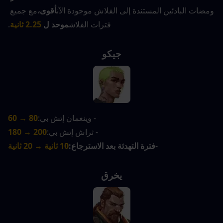
ومضات البادئين المستندة إلى الفلاش موجودة الآن
أقوى،
مع جميع 
فترات الفلاش
موحد ل
2.25 ثانية
.
جيكو
- وينغمان إتش بي:
80 → 60
- ثراش إتش بي:
200 → 180
-
فترة التهدئة بعد الاسترجاع:
10 ثانية → 20 ثانية
يخرق