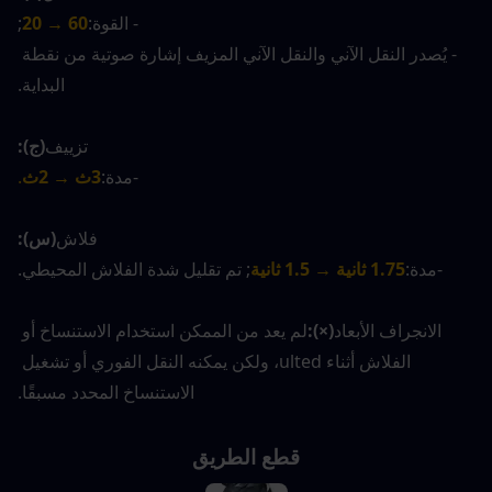
- القوة:
60 → 20
;
- يُصدر النقل الآني والنقل الآني المزيف إشارة صوتية من نقطة 
البداية.
تزييف
(ج):
-مدة:
3ث → 2ث
.
فلاش
(س):
-مدة:
1.75 ثانية → 1.5 ثانية
; تم تقليل شدة الفلاش المحيطي.
الانجراف الأبعاد
(×):
لم يعد من الممكن استخدام الاستنساخ أو 
الفلاش أثناء ulted، ولكن يمكنه النقل الفوري أو تشغيل 
الاستنساخ المحدد مسبقًا.
قطع الطريق