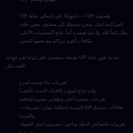
مستوى VIP — 
دائم
وبناءً على إجمالي نقاط VIP 
المتراكمة لديك. بمجرد وصولك إلى مستوى معين، فإنه 
يظل ثابتاً للأبد ولا يتم تصفيره أبداً. تفتح المستويات الأعلى 
مكافآت أقوى تتراكم مع بعضها البعض.
عندما تكون حالة VIP نشطة، ستحصل على مزايا تغير قواعد 
اللعبة مثل:
سرعات بناء وبحث أسرع
زيادة إنتاج الموارد (الغذاء، الحديد، الذهب)
سرعات مسيرة أعلى وطوابير مسيرة إضافية
مكافآت صندوق VIP اليومية (شظايا، موارد، تسريعات، 
والمزيد)
تعزيزات لخصائص البطل وناجون حصريون (مثل العميلة 
شيرلي)