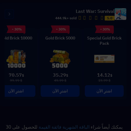
Last War: Survival
444.9k+ sold
5.0
- 30%
- 30%
- 30%
10000 Gold Brick
5000 Gold Brick
Special Gold Brick
Pack
70.57
35.29
14.12
$
$
$
$ 99.99
$ 49.99
$ 19.99
اشترِ الآن
اشترِ الآن
اشترِ الآن
يمكنك أيضاً شراء 
الباقة الشهرية فائقة القيمة
 للحصول على 30 