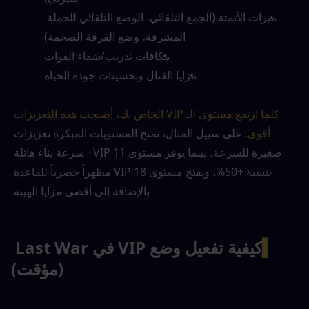
ميزات الأتمتة (الجمع التلقائي، الوضع التلقائي للحملة 
المشرفة، وضع الفرقة الضخمة)
مكافآت تدريب/شفاء القوات
مزايا القتال وتحسينات جودة الحياة
كلما ارتفع مستوى الـ VIP الخاص بك، أصبحت هذه التعزيزات 
أقوى
. على سبيل المثال، تمنح المستويات المبكرة تعزيزات 
صغيرة للسرعة، بينما يوفر مستوى VIP 11+ سرعة بناء هائلة 
بنسبة +50%، ويفتح مستوى VIP 18 مظهراً حصرياً للقاعدة 
بالإضافة إلى أقصى مزايا الهيبة.
▍
كيفية تفعيل وضع VIP في Last War 
(مؤقت)