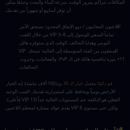
المكافآت تتراكم بمرور الوقت. سرعة البناء والبحث وحدها يمكن 
أن توفر أسابيع أو شهوراً من تقدمك.
اللاعبون المجانيون / ذوو الإنفاق المحدود: يستحق الأمر 
تماماً السعي للوصول إلى VIP 3–8 من خلال اللعب 
اليومي وهدايا التحالف. الوقت الذي ستوفره هائل.
المنفقون من الفئة المتوسطة إلى العالية: تمنحك VIP 
11+ ميزة تنافسية هائلة في الـ PvP، والفعاليات، وحروب 
التحالفات.
قم دائمًا بتفعيل خيار الـ 30 يومًا
(10 آلاف ماسة). إنه الخيار 
الأرخص يومياً ويحافظ على استمرارية تقدمك. العيب الوحيد 
الفعلي هو التكلفة عند المستويات العالية جداً (VIP 13 فأعلى)، 
ولكن حتى مستوى VIP 8 يقدم عوائد ممتازة لمعظم اللاعبين.