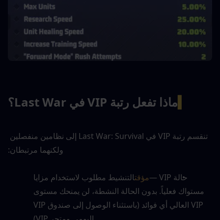
▍
ماذا تفعل رتبة VIP في Last War؟
تنقسم رتبة VIP في Last War: Survival إلى نظامين منفصلين 
ولكنهما مرتبطان:
حالة VIP —
مؤقت
التنشيط مطلوب لاستخدام مزايا 
مستواك فعلياً. بدون الحالة النشطة، لن يمنحك مستوى 
VIP العالي أي فوائد (باستثناء الوصول إلى صندوق VIP 
اليومي ومتجر VIP).