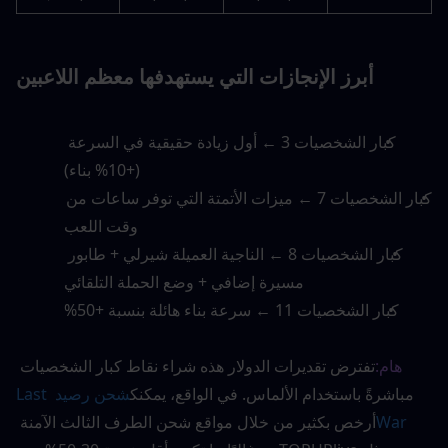
أبرز الإنجازات التي يستهدفها معظم اللاعبين
كبار الشخصيات 3 ← أول زيادة حقيقية في السرعة 
(+10% بناء)
كبار الشخصيات 7 ← ميزات الأتمتة التي توفر ساعات من 
وقت اللعب
كبار الشخصيات 8 ← الناجية العميلة شيرلي + طابور 
مسيرة إضافي + وضع الحملة التلقائي
كبار الشخصيات 11 ← سرعة بناء هائلة بنسبة +50%
هام:
تفترض تقديرات الدولار هذه شراء نقاط كبار الشخصيات 
مباشرةً باستخدام الألماس. في الواقع، يمكنك
شحن رصيد Last 
War
أرخص بكثير من خلال مواقع شحن الطرف الثالث الآمنة 