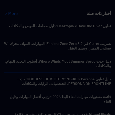
أخبار ذات صلة
More
تعاون Heartopia × Dave the Diver: دليل صمامات الغوص والمكافآت
تسريب Claret في Zenless Zone Zero 3.2: المهارات، المواد، محرك W-
Engine المميز، وسينما العقل
دليل حدث Where Winds Meet Summer Spree: أسلوب اللعب، المهام،
والمكافآت
دليل تعاون GODDESS OF VICTORY: NIKKE × Persona: حدث
PERSONA ON FRONTLINE، الشخصيات، الرايات والمكافآت
قائمة مستويات مهارات البقاء للبط 2026: ترتيب أفضل المهارات ودليل
البناء
Marvel Rivals تقدم تنسيق حزمة PYO الجديد: كيف تشتري بذكاء في