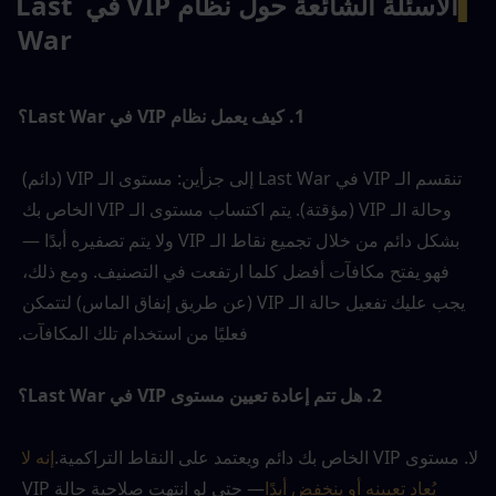
▍
الأسئلة الشائعة حول نظام VIP في Last 
War
1. كيف يعمل نظام VIP في Last War؟
تنقسم الـ VIP في Last War إلى جزأين: مستوى الـ VIP (دائم) 
وحالة الـ VIP (مؤقتة). يتم اكتساب مستوى الـ VIP الخاص بك 
بشكل دائم من خلال تجميع نقاط الـ VIP ولا يتم تصفيره أبدًا — 
فهو يفتح مكافآت أفضل كلما ارتفعت في التصنيف. ومع ذلك، 
يجب عليك تفعيل حالة الـ VIP (عن طريق إنفاق الماس) لتتمكن 
فعليًا من استخدام تلك المكافآت.
2. هل تتم إعادة تعيين مستوى VIP في Last War؟
لا. مستوى VIP الخاص بك دائم ويعتمد على النقاط التراكمية.
إنه لا 
يُعاد تعيينه أو ينخفض أبدًا
— حتى لو انتهت صلاحية حالة VIP 