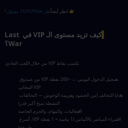
👉 انظر أيضاً:
هل TOPUPlive موثوق؟
▍
كيف تزيد مستوى الـ VIP في Last 
War؟
تكسب نقاط VIP من خلال اللعب العادي:
تسجيل الدخول اليومي ← ~200 نقطة VIP من صندوق 
VIP المجاني
هدايا التحالف (من الحشود وهزيمة الوحوش — التحالفات 
النشطة تمنح أكبر قدر)
الفعاليات، والمهام، والحزم الخاصة
الشراء المباشر بالألماس (1 ماسة = 1 نقطة VIP، أسرع 
طريقة)