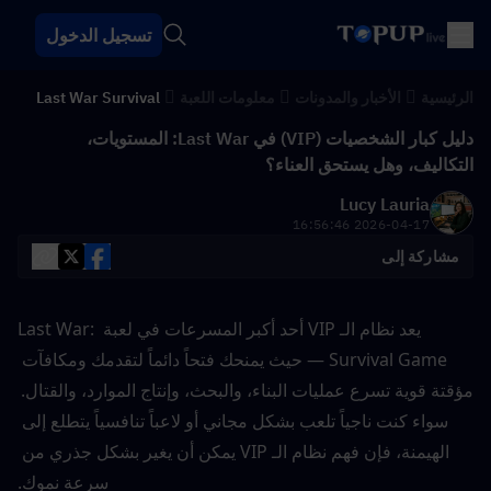
تسجيل الدخول
الرئيسية
الأخبار والمدونات
معلومات اللعبة
Last War Survival
دليل كبار الشخصيات (VIP) في Last War: المستويات،
التكاليف، وهل يستحق العناء؟
Lucy Lauria
2026-04-17 16:56:46
مشاركة إلى
يعد نظام الـ VIP أحد أكبر المسرعات في لعبة Last War: 
Survival Game — حيث يمنحك فتحاً دائماً لتقدمك ومكافآت 
مؤقتة قوية تسرع عمليات البناء، والبحث، وإنتاج الموارد، والقتال. 
سواء كنت ناجياً تلعب بشكل مجاني أو لاعباً تنافسياً يتطلع إلى 
الهيمنة، فإن فهم نظام الـ VIP يمكن أن يغير بشكل جذري من 
سرعة نموك.