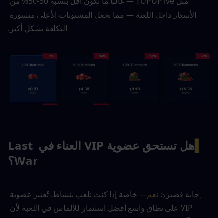
مثل TOPUPlive — غالبًا ما تكون أقل بنسبة 30-50% من 
الأسعار داخل اللعبة — مما يجعل المستويات الأعلى ميسورة 
التكلفة بشكل أكبر.
▍
هل تستحق عضوية VIP العناء في Last 
War؟
إجابة قصيرة: 
نعم
— خاصة إذا كنت تلعب بنشاط. تُعتبر عضوية 
VIP على نطاق واسع أفضل استثمار للألماس في اللعبة لأن 