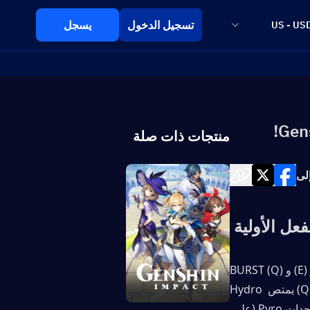
تسجيل الدخول
يسجل
US - US
Gen
منتجات ذات صلة
لى
فعل الأولية 
الإصدار 5.7. مهارة العنصر (E) و BURST (Q) 
تطبيق Hedro ثابت ، مما يتيح تجميد طويل CC. بالإضافة إلى ذلك ، فإن درعه (من Q) يمتص Hydro 
الكفاءة ، مما يجعله المثالي لشركات مائية. للتبخير ، اقترنه بوحدات Pyro (على 