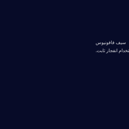
سيف فافونيوس
دام انفجار ثابت.