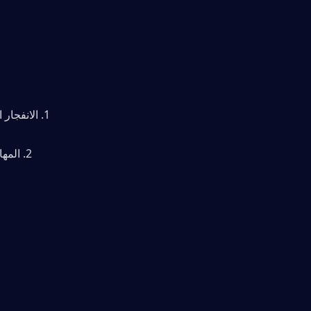
1. الانفجار الأولي (ف): أولوية قصوى. يوفر برتقالي "West Wind's Tip" (Atk Speed ​​+