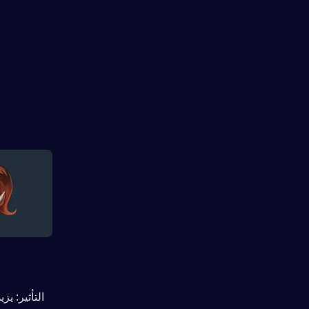
   التأثير: يزيد م