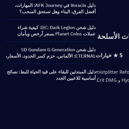
دليل Voracia في AFK Journey: المهارات،
أفضل الفرق، البناء وهل تستحق السحب؟
دليل شحن DC: Dark Legion: كيفية شراء
عملات Planet Coins بسعر أرخص وبأمان
ت الأسلحة 
دليل شحن SD Gundam G Generation
5 ★ خيارات
ETERNAL: الألماس، حزم كسر الحدود، الأسعار،
وطرق إعادة الشحن
mistplitter Ref
دليل المبتدئين للبقاء على قيد الحياة للبط: نصائح
أساسية للاعبين الجدد