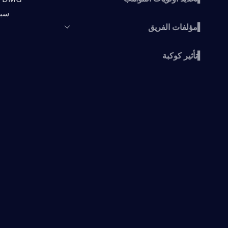
سبيل المثال ، rie
▍مؤلفات الفريق
▍تأثير كوكبة