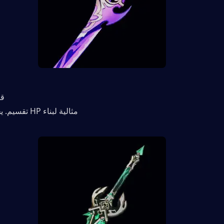
قا
مثالية لبناء HP تقسيم. يحول HP إلى ATK.