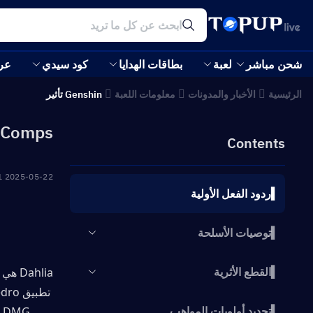
شحن مباشر
لعبة
بطاقات الهدايا
كود سيدي
عر
الرئيسية
الأخبار والمدونات
معلومات اللعبة
Genshin تأثير
 Comps!
Contents
2025-05-22 13:51:51
▍ردود الفعل الأولية
▍توصيات الأسلحة
▍القطع الأثرية
Dahlia هي شخصية جديدة تم تقديمها في
▍تحديد أولويات المواهب
DMG مع