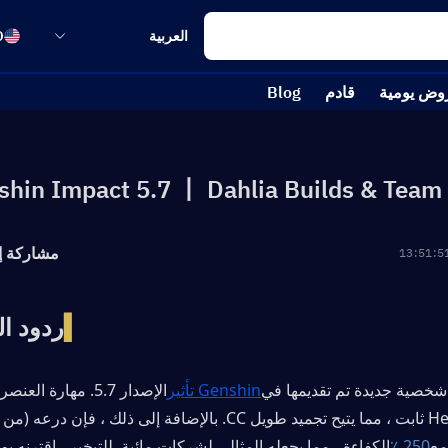
العربية
D
وض يومية
قادم
Blog
shin Impact 5.7 丨 Dahlia Builds & Team
مشاركة إ
▍
ردود ال
Genshin تأثير
250 ٪