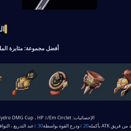
▍
ال
 أفضل مجموعة: مثابرة المليلث (ce
   الإحصائيات: HP ٪ Sands ، Hydro DMG Cup ، HP ٪/Em Circlet. 
ن فريق ATK بأكمله
20 ٪
ودرع القوة بواسطة
30 ٪