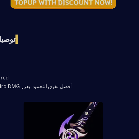
▍
توصيا
ored
أفضل لفرق التجميد. يعزز Hydro DMG و Crit DMG.