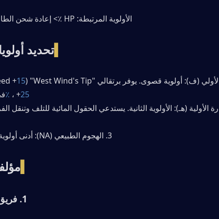
 الأولوية المرتبطة: HP ٪> إعادة شحن الطاقة> EM> DEF ٪. 
▍
تحديد أولوي
15 ٪
25 ٪
، +
في C6) و
3. الهجوم الطبيعي (NA): أدنى أولوية ، لأن دوره داعم. 
▍
مؤلف
 1. فريق التجميد (ميتا) 