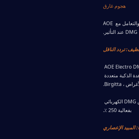
هجوم غارق
يغرق من الهواء لضرب الأرض أدناه ، مما يضر بالمعارضين على طول الطريق والتعامل مع AOE 
DMG عند التأثير.
تشارك Ineffa وحدة التنظيف المعززة ، حيث تتعامل مع مثيل واحد من AOE Electro DMG 
للمعارضين القريبين ، وتنشيط حاجز درع التدفق البصري ، واستدعاء وحدة المساعدة الذكية متعددة 
غراض ، Birgitta.
يمتص حاجز درع التدفق البصري DMG استنادًا إلى ATK من Ineffa ، وسيمتص DMG الكهربائي 
بفعالية 250 ٪.