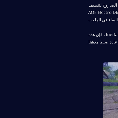
يمكن لوحدة المساعدة الذكية متعددة الأغراض ، Birgitta ، استخدام اللكمات الصاروخ لتنظيف 
المعارضين بسرعة! يطلق Ineffa النار على Birgitta في المعركة ، ويتعامل مع AOE Electro DMG 
البقاء في الملعب.
إذا كانت Birgitta موجودة بالفعل في هذا المجال ، بعد أن تم استدعاؤها من قبل Ineffa ، فإن هذه 