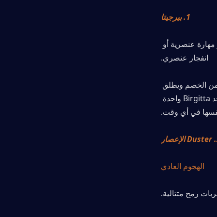
1. بيرجيتا
مساعد Ineffa ورفيقه في المعركة ، يمكن استدعاؤها إلى ساحة المعركة عبر مهارة عنصرية أو 
انفجار عنصري.
إذا كان هناك معارضون في مكان قريب ، فسوف يتحرك Birgitta بسرعة بالقرب من الخصم ويطلق 
العنان لهجمات التفريغ كل 2s ، مع التعامل مع AOE Electro DMG. يمكن أن توجد Birgitta واحدة 
ر
الهجوم العادي