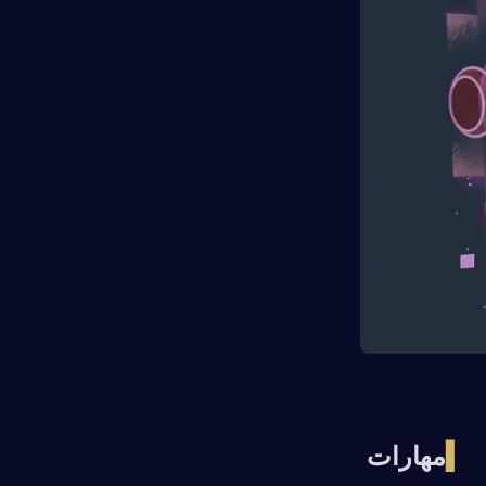
▍
مهارات 