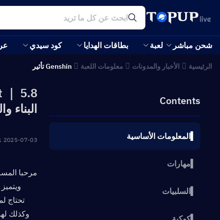
شحن مباشر
لعبة
بطاقات الهدايا
كود سيدي
عر
الرئيسية
الأخبار والمدونات
معلومات اللعبة
Genshin تأثير
Contents
البناء و
▍المعلومات الأساسية
2025-07-03 16:19:31
▍مهارات
▍السلبيات
تحتاج لمعرفته حول 
وكذلك لها
▍كوكبة