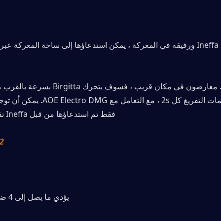
فقط تم استدعاؤها من قبل Ineffa نفسها في أي وقت.
2. Duster الإعصا
يؤدي ما يصل إلى 4 ضربات رمح متتالية.