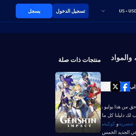
تسجيل الدخول
يسجل
US - US
IN ، والبرامج ، والمواد
منتجات ذات صلة
لى
مرحبا المسافرين! تصل شعار Genshin Impact الإصدار 5.8 المرتقب إلى وقت لاحق من هذا يوليو ، 
ويتميز بالشخصية الجديدة الغامضة Ineffa. استنادًا إلى أحدث التسريبات ، يجلب لك دليلنا كل ما 
 عنصرية
و 
كوكبة
، 
. الغوص الآن للكشف عن إمكانات هذا الـ DPS الفرعي الفرعي الجديد الخمس 