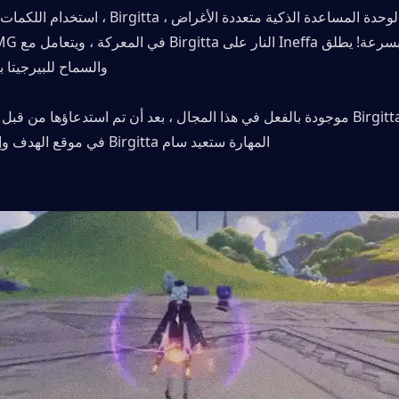
والسماح للبيرجيتا ب
المهارة ستعيد سام Birgitta في موقع الهدف وإعادة ضبط مدةها.