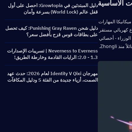
ت الأساسية
دليل المبتدئين في Growtopia: احصل على أول
قفل عالم (World Lock) بسرعة وأمان
Ineffa ، أحدث شخصية محاذاة كهربائية في تأثير Genshin. تعمل كدعم مخصص ، ميكانيكا المهارات 
دليل شحن Punishing Gray Raven: كيف تحصل
الفريدة لها ، توفر تآزرًا استثنائيًا مع مؤلفات الفريق المشحونة بالكهرباء مع توليد درع كهربائي مستقر 
على بطاقات قوس قزح بأفضل سعر؟
في وقت واحد. هذه الوظيفة المزدوجة تعزز موقعها كشخصية دعم درع رئيس الوزراء - أخصائي 
ذ Zhongli. 
Neverness to Everness | تسريبات الإصدارات
1.3 - 2.0: الرايات القادمة وخارطة الطريق!
مهرجان Identity V Qixi لعام 2026: حدث عهد
الصمت، أزياء جديدة من الفئة S ودليل المكافآت