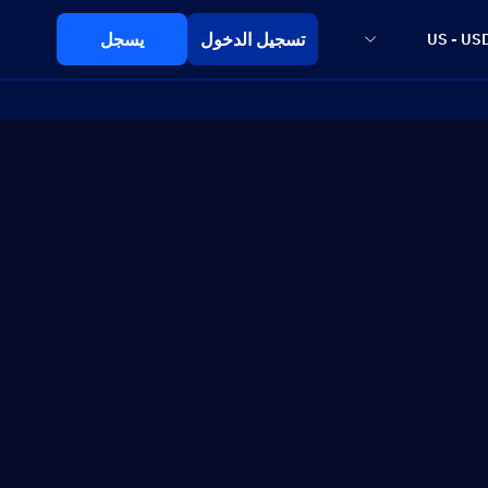
تسجيل الدخول
يسجل
US - US