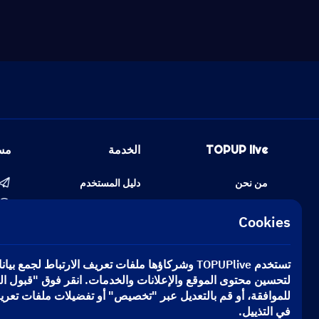
TOPUP live
الخدمة
مس
من نحن
دليل المستخدم
إخلاء المسؤولية
سياسة الشحن
Cookies
أمن المعاملات
طريقة الدفع
سياسة الخصوصية
سياسة الاسترداد
تستخدم TOPUPlive وشركاؤها ملفات تعريف الارتباط لجمع 
اعرف عميلك
حول التوصيل
لتحسين محتوى الموقع والإعلانات والخدمات. انقر فوق "قبول ا
للموافقة، أو قم بالتعديل عبر "تخصيص" أو تفضيلات ملفات تعريف
تابعنا
في التذييل.