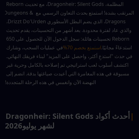
المظلمة، Dragonheir: Silent Gods، مع تحديث Reborn 
المرتقب بشدة! استمتع بحدث التعاون الرسمي مع Dungeons & 
Dragons، الذي يضم البطل الأسطوري Drizzt Do'Urden، 
والذي عاد لفترة محدودة. بعد أشهر من التحسينات، يقدم تحديث 
Reborn تحسينات هائلة: سجل الدخول الآن للحصول على 650 
استدعاءً مجانيًا.
استمتع بخصم 70%
في عمليات السحب، وشارك 
في حدث "استدعِ أكثر، واحصل على المزيد" لبناء فريقك النهائي. 
اكتشف أسلوب لعب استراتيجي تم إصلاحه بالكامل وحرية غير 
مسبوقة في هذه المغامرة التي أعيدت صياغتها بدقة. انضم إلى 
النهضة الآن وانغمس في هذه الرحلة المتجددة!
|
أحدث أكواد Dragonheir: Silent Gods 
لشهر يوليو
2026