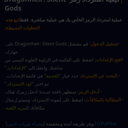
Gods
عملية استرداد الرمز الخاص بك هي عملية مباشرة. فقط
اتبع هذه 
الخطوات البسيطة
:
·
تسجيل الدخول
: قم بتشغيل Dragonheir: Silent Gods على 
جهازك.
·
افتح الإعدادات
: اضغط على القائمة في الزاوية العلوية اليمنى من 
شاشتك وانتقل إلى "
الإعدادات
."
· 
البحث عن الاسترداد
: حدد خيار "
الخدمة
" في قائمة الإعدادات، 
ثم اختر "
كود الاسترداد
."
·
 أدخل الرمز
: ستظهر نافذة جديدة؛ أدخل رمزك هناك.
· 
المطالبة بالمكافآت
: اضغط على أيقونة الاسترداد، وسيتم إرسال 
مكافآتك إلى
بريد اللعبة
.
TOPUPlive
يوفر طريقة آمنة ومخفضة لـ
شراء بلورات التنين
! 