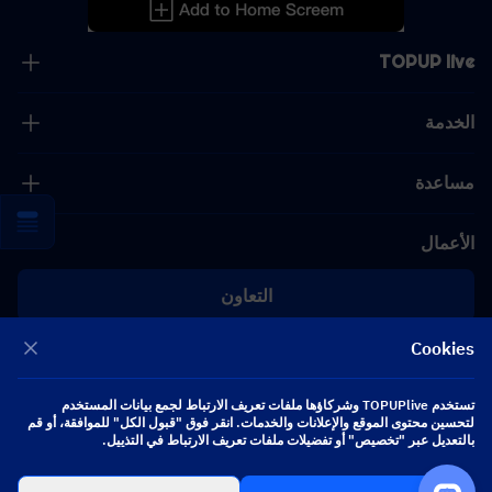
TOPUP live
الخدمة
مساعدة
الأعمال
التعاون
Cookies
[email protected]
[email protected]
تستخدم TOPUPlive وشركاؤها ملفات تعريف الارتباط لجمع بيانات المستخدم
لتحسين محتوى الموقع والإعلانات والخدمات. انقر فوق "قبول الكل" للموافقة، أو قم
تابعنا
بالتعديل عبر "تخصيص" أو تفضيلات ملفات تعريف الارتباط في التذييل.