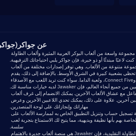
عن جواكر(جواكر
Jawaker عبارة عن منصة ألعاب عبر الإنترنت تقدم مجموعة واسعة من ألعاب البوكر العربية المثيرة وألعاب الطاولة 
 كنت لاعبًا مبتدئًا أو ذو خبرة، فإن جواكر يلبي احتياجاتك الترفيهية.
على موقع Jawaker الرسمي، يمكنك العثور على مجموعة متنوعة من الألعاب. وهي توفر إصدارات مختلفة من ألعاب 
البوكر العربية، مثل "البلوت" و"الطرنيب" والتي تحظى بشعبية كبيرة في الشرق الأوسط. بالإضافة إلى ذلك، يقدم 
Jawaker ألعابًا لوحية مشهورة أخرى مثل الشطرنج، وConnect Five، ولعبة الداما. سواء كنت تريد اللعب مع الأصدقاء 
أنحاء العالم، فإن Jawaker لديه خيارات مناسبة لك.
يوفر Jawaker أيضًا ميزة مجتمعية تتيح للاعبين التفاعل مع عشاق الألعاب الآخرين. يمكنك الانضمام إلى غرف ألعاب 
مختلفة للعب والدردشة والتواصل الاجتماعي مع لاعبين آخرين. علاوة على ذلك، يمكنك تحدي اللاعبين الآخرين وعرض 
مهاراتك وإنجازاتك على لوحة المتصدرين.
من خلال موقع Jawaker الرسمي، يمكنك بسهولة تسجيل حساب وتنزيل التطبيق الخاص به لممارسة الألعاب على 
أجهزتك المحمولة. تتميز واجهة النظام الأساسي الخاصة بهم بأنها نظيفة وبديهية، مما يتيح لك الاستمتاع بتجربة لعب 
سلسة.
سواء كنت من محبي البوكر العربي أو مهتمًا بألعاب الطاولة التقليدية، فإن Jawaker هي منصة ألعاب جديرة بالاهتمام 