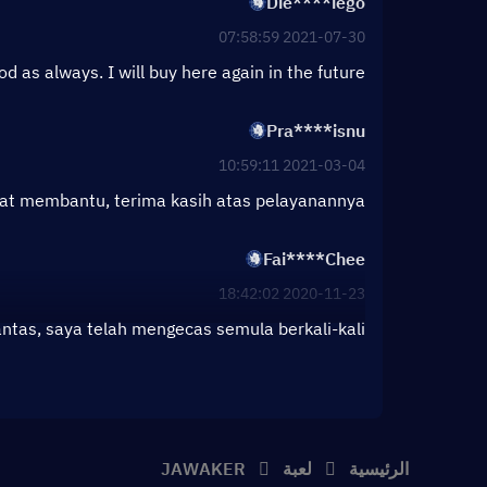
Die****iego
2021-07-30 07:58:59
d as always. I will buy here again in the future
Pra****isnu
2021-03-04 10:59:11
at membantu, terima kasih atas pelayanannya.
Fai****Chee
2020-11-23 18:42:02
ntas, saya telah mengecas semula berkali-kali
الرئيسية
لعبة
JAWAKER