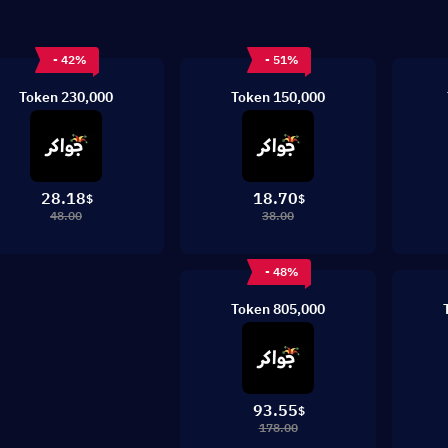
- 42%
- 51%
230,000 Token
150,000 Token
28.18
18.70
$
$
48.00
38.00
- 48%
805,000 Token
93.55
$
178.00