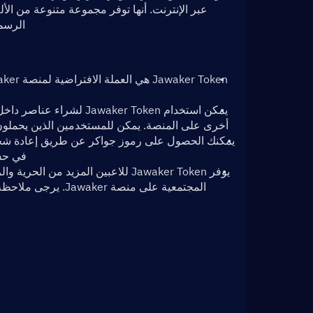
الرسمي لـ Jawaker لمعرفة المزيد عن
أخرى على المنصة. يمكن للمستخدمين الذين يحملون Jawaker Token الاستمتاع بتجارب وامتيازات الألعاب المحس
في حسا