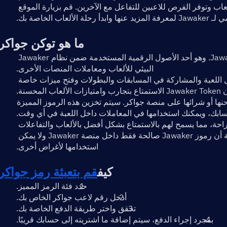
عبر الإنترنت. أنها توفر مجموعة متنوعة من الألعاب وتوفر الفرص للاعبين للتفاعل مع الآخرين. قم بزيارة الموقع 
ها وابدأ رحلة الألعاب الخاصة بك.
ما هو توكن جواكر
Jawaker Token هي العملة الافتراضية لمنصة Jawaker. وهو أحد الأصول الرقمية المستخدمة ضمن نظام Jawaker 
البيئي للألعاب ومعاملات المنصات الأخرى.
يمكن استخدام Jawaker Token لشراء عناصر داخل اللعبة والمشاركة في المسابقات والبطولات وفتح ميزات خاصة 
نة.
يمكنك الحصول على رموز جواكر عن طريق إعادة شحنها أو شرائها على منصة جواكر. سيتم تخزين هذه الرموز المميزة 
بك، ويمكنك استخدامها في المعاملات داخل اللعبة في أي وقت.
يوفر Jawaker Token للاعبين المزيد من الحرية والراحة، مما يسمح لهم بالاستمتاع بشكل أفضل بالألعاب والتفاعلات 
المجتمعية على منصة Jawaker. يرجى ملاحظة أن رموز Jawaker صالحة فقط داخل منصة Jawaker ولا يمكن 
استخدامها لأغراض أخرى.
كيف
قم بتعبئة رمز جواكر
حدد فئة الرمز المميز.
أدخل رقم لاعب جواكر الخاص بك.
تحقق واختر طريقة الدفع الخاصة بك.
بمجرد إجراء الدفع، سيتم إضافة ما اشتريته إلى حسابك قريبًا.