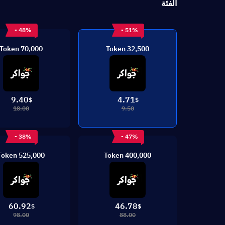
الفئة
- 48%
- 51%
70,000 Token
32,500 Token
9.40
4.71
$
$
18.00
9.50
- 38%
- 47%
525,000 Token
400,000 Token
60.92
46.78
$
$
98.00
88.00