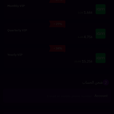
Monthly VIP
1.66
2.26
$
- 27%
Quarterly VIP
4.75
6.45
$
- 34%
Yearly VIP
15.25
22.85
$
2
شحن الحساب
Account