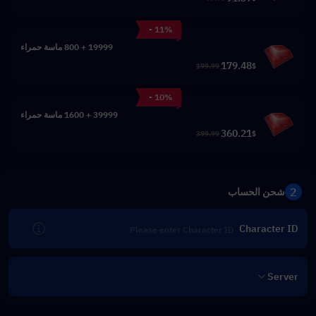
- 11%
19999 + 800 ماسة حمراء
179.48
199.99
$
- 10%
39999 + 1600 ماسة حمراء
360.21
399.99
$
2
شحن الحساب
Character ID
Server