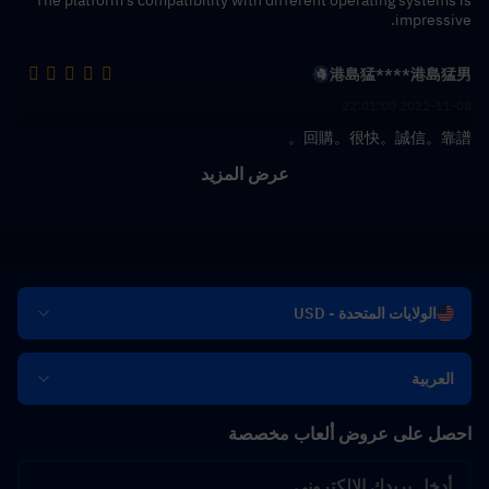
The platform's compatibility with different operating systems is
impressive.
港島猛****港島猛男
2022-11-08 22:01:00
回購。很快。誠信。靠譜。
عرض المزيد
الولايات المتحدة - USD
العربية
احصل على عروض ألعاب مخصصة