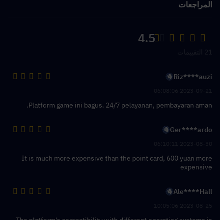
المراجعات
4.5
21 التقييمات
Riz****auzi
2023-09-21 06:08:06
Platform game ini bagus. 24/7 pelayanan, pembayaran aman.
Ger****ardo
2023-08-30 06:10:11
It is much more expensive than the point card, 600 yuan more
expensive
Ale****Hall
2023-08-25 10:05:06