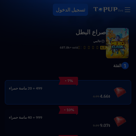
تسجيل الدخول
صراع البطل
عالمي
687.8k+ sold
4.5
1
الفئة
- 7%
499 + 20 ماسة حمراء
4.66
4.99
$
- 10%
999 + 40 ماسة حمراء
9.07
9.99
$