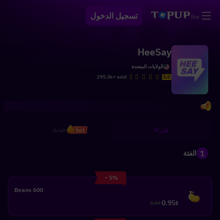
تسجيل الدخول
HeeSay
الولايات المتحدة
295.3k+ sold
5.0
شراء
حدث
hot
1
الفئة
- 5%
600 Beans
0.95
0.99
$