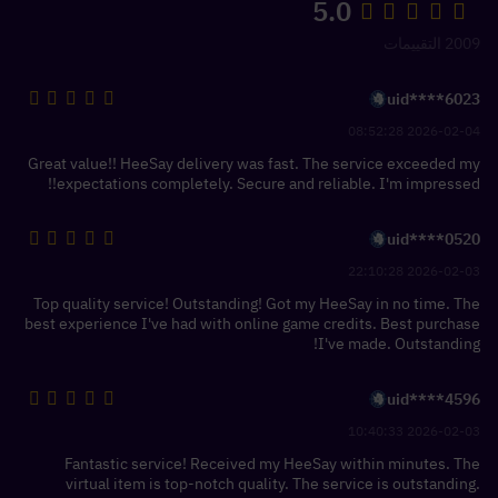
5.0
2009 التقييمات
uid****6023
2026-02-04 08:52:28
Great value!! HeeSay delivery was fast. The service exceeded my
expectations completely. Secure and reliable. I'm impressed!!
uid****0520
2026-02-03 22:10:28
Top quality service! Outstanding! Got my HeeSay in no time. The
best experience I've had with online game credits. Best purchase
I've made. Outstanding!
uid****4596
2026-02-03 10:40:33
Fantastic service! Received my HeeSay within minutes. The
virtual item is top-notch quality. The service is outstanding.