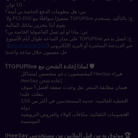
10 ثوانٍ.
س: هل معلومات الدفع الخاصة بي آمنة؟
ج: بالتأكيد. يستخدم TOPUPlive تشفيرًا متوافقًا مع PCI-DSS ولا 
يقوم أبدًا بتخزين بياناتك المالية.
س: ماذا لو لم تصل الفاصوليا الخاصة بي؟
ج: اتصل بدعم TOPUPlive على مدار الساعة طوال أيام الأسبوع 
عبر الدردشة المباشرة أو البريد الإلكتروني (
[email protected]
). 
حل مضمون خلال ساعة واحدة!
🛡️ لماذا إعادة الشحن مع TOPUPlive؟
خبراء HeeSay المخصصون: دعم متخصص لمشاكل 
إعادة شحن HeeSay.
ضمان مطابقة السعر: هل وجدت صفقة أفضل؟ سوف 
نتغلب عليه!
التغطية العالمية: خدمة المستخدمين في أكثر من 150 
دولة.
الخصومات التلقائية: مكافآت الولاء والعروض الترويجية 
الموسمية.
🏆 موثوق به من قبل الملايين من مستخدمي HeeSay!