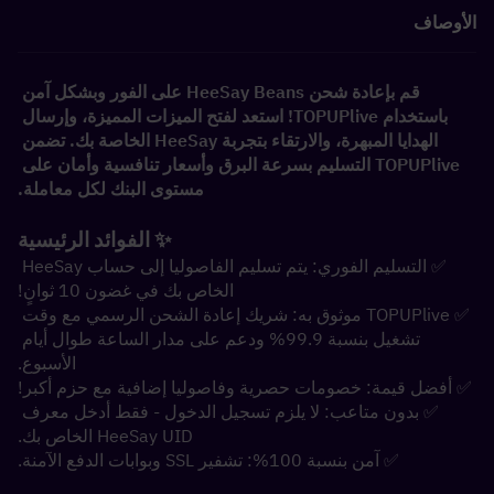
الأوصاف
قم بإعادة شحن HeeSay Beans على الفور وبشكل آمن 
باستخدام TOPUPlive! استعد لفتح الميزات المميزة، وإرسال 
الهدايا المبهرة، والارتقاء بتجربة HeeSay الخاصة بك. تضمن 
TOPUPlive التسليم بسرعة البرق وأسعار تنافسية وأمان على 
مستوى البنك لكل معاملة.
✨ الفوائد الرئيسية
✅ التسليم الفوري: يتم تسليم الفاصوليا إلى حساب HeeSay 
الخاص بك في غضون 10 ثوانٍ!
✅ TOPUPlive موثوق به: شريك إعادة الشحن الرسمي مع وقت 
تشغيل بنسبة 99.9% ودعم على مدار الساعة طوال أيام 
الأسبوع.
✅ أفضل قيمة: خصومات حصرية وفاصوليا إضافية مع حزم أكبر!
✅ بدون متاعب: لا يلزم تسجيل الدخول - فقط أدخل معرف 
HeeSay UID الخاص بك.
✅ آمن بنسبة 100%: تشفير SSL وبوابات الدفع الآمنة.