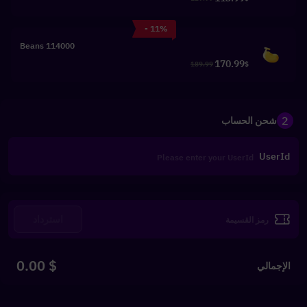
- 11%
114000 Beans
170.99
189.99
$
2
شحن الحساب
UserId
استرداد
$ 0.00
الإجمالي