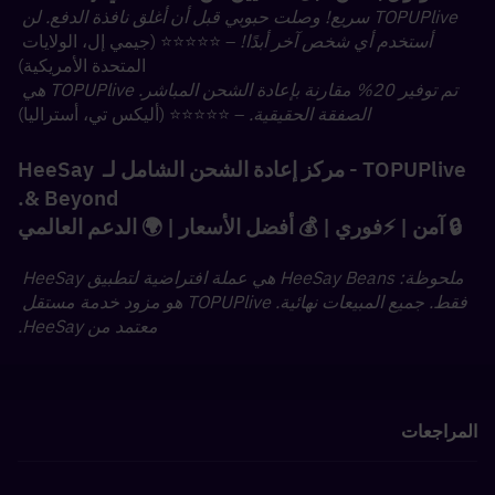
TOPUPlive سريع! وصلت حبوبي قبل أن أغلق نافذة الدفع. لن 
أستخدم أي شخص آخر أبدًا!
 – ⭐⭐⭐⭐⭐ (جيمي إل، الولايات 
المتحدة الأمريكية)
تم توفير 20% مقارنة بإعادة الشحن المباشر. TOPUPlive هي 
الصفقة الحقيقية.
 – ⭐⭐⭐⭐⭐ (أليكس تي، أستراليا)
TOPUPlive - مركز إعادة الشحن الشامل لـ HeeSay 
& Beyond.
🔒 آمن | ⚡فوري | 💰 أفضل الأسعار | 🌍 الدعم العالمي
ملحوظة: HeeSay Beans هي عملة افتراضية لتطبيق HeeSay 
فقط. جميع المبيعات نهائية. TOPUPlive هو مزود خدمة مستقل 
معتمد من HeeSay.
المراجعات