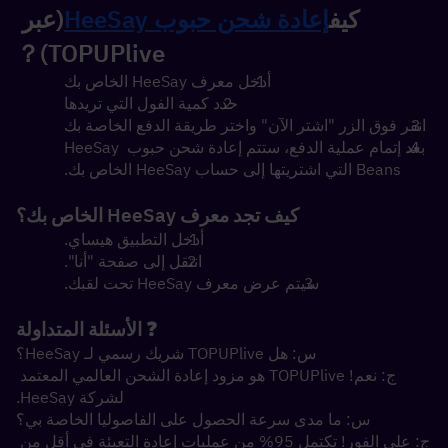
كيف
إعادة شحن حبوب HeeSay
(عبر 
TOPUPlive)？
أدخل معرف HeeSay الخاص بك
حدد كمية الفول التي تريدها
انقر فوق الزر "اشتر الآن" واختر طريقة الدفع الخاصة بك
بعد إتمام عملية الدفع، ستتم إعادة شحن حبوب HeeSay 
Beans التي اشتريتها إلى حساب HeeSay الخاص بك.
كيف تجد معرف HeeSay الخاص بك؟
أدخل التطبيق هيساي.
انتقل إلى صفحة "أنا".
سيتم عرض معرف HeeSay تحت لقبك.
❓ الأسئلة المتداولة
س: هل TOPUPlive شريك رسمي لـ HeeSay؟
ج: نعم! TOPUPlive هو مزود إعادة الشحن العالمي المعتمد 
لشركة HeeSay.
س: ما مدى سرعة الحصول على الفاصوليا الخاصة بي؟
ج: على الفور! تكتمل 95% من عمليات إعادة التعبئة في أقل من 