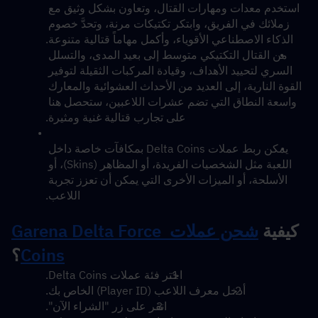
استخدم معدات ومهارات القتال، وتعاون بشكل وثيق مع 
زملائك في الفريق، وابتكر تكتيكات مرنة، وتحدَّ خصوم 
الذكاء الاصطناعي الأقوياء، وأكمل مهاماً قتالية متنوعة.
من القتال التكتيكي متوسط إلى بعيد المدى، والتسلل 
السري لتحييد الأهداف، وقيادة المركبات الثقيلة لتوفير 
القوة النارية، إلى العديد من الأحداث العشوائية والمعارك 
واسعة النطاق التي تضم عشرات اللاعبين، ستحصل هنا 
على تجارب قتالية غنية ومثيرة.
يمكن ربط عملات Delta Coins بمكافآت خاصة داخل 
اللعبة مثل الشخصيات الفريدة، أو المظاهر (Skins)، أو 
الأسلحة، أو الميزات الأخرى التي يمكن أن تعزز تجربة 
اللاعب.
كيفية 
شحن عملات Garena Delta Force 
Coins
؟
اختر فئة عملات Delta Coins.
أدخل معرف اللاعب (Player ID) الخاص بك.
انقر على زر "الشراء الآن".