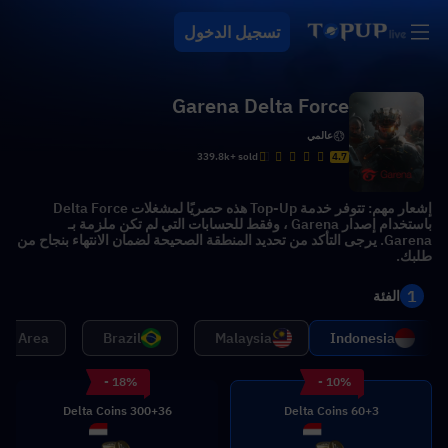
تسجيل الدخول
Garena Delta Force
عالمي
339.8k+ sold
4.7
إشعار مهم: تتوفر خدمة Top-Up هذه حصريًا لمشغلات Delta Force
باستخدام إصدار Garena ، وفقط للحسابات التي لم تكن ملزمة بـ
Garena. يرجى التأكد من تحديد المنطقة الصحيحة لضمان الانتهاء بنجاح من
طلبك.
1
الفئة
NA Area
Brazil
Malaysia
Indonesia
- 18%
- 10%
300+36 Delta Coins
60+3 Delta Coins