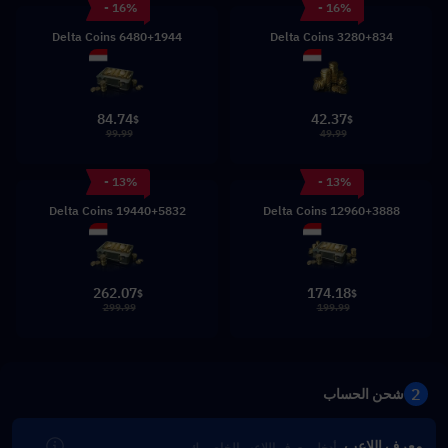
- 16%
- 16%
6480+1944 Delta Coins
3280+834 Delta Coins
84.74
42.37
$
$
99.99
49.99
- 13%
- 13%
19440+5832 Delta Coins
12960+3888 Delta Coins
262.07
174.18
$
$
299.99
199.99
2
شحن الحساب
معرف اللاعب