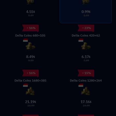
4.55
0.99
$
$
5.49
1.09
- 16%
- 23%
680+105 Delta Coins
420+62 Delta Coins
8.49
6.17
$
$
9.99
7.99
- 16%
- 15%
1680+385 Delta Coins
1280+264 Delta Coins
21.19
17.16
$
$
24.99
19.99