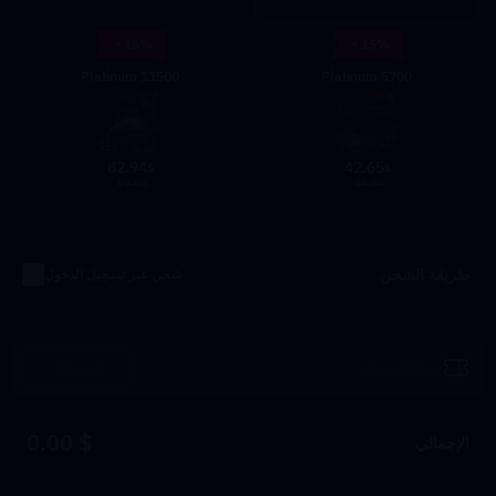
- 18%
- 15%
11500 Platinum
5700 Platinum
82.94
42.65
$
$
99.99
49.99
طريقة الشحن
شحن عبر تسجيل الدخول
استرداد
$ 0.00
الإجمالي