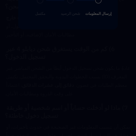
عملية الشحن؟
إرسال المعلومات
شحن الرصيد
مكتمل
لا. بالنسبة لشحن تسجيل الدخول، من الأفضل  
البقاء خارج 
الحساب
  أثناء المعالجة لتجنب تعارض تسجيل الدخول، أو 
مطالبات الأمان الإضافية، أو التأخير.
6) كم من الوقت يستغرق شحن ديابلو 4 عبر 
تسجيل الدخول؟
عادةً ما يكون شحن تسجيل الدخول أبطأ من الشحن المباشر عبر 
المعرف (ID) بسبب الخطوات اليدوية والتحقق المحتمل. تكتمل 
معظم الطلبات في غضون  
دقائق إلى عشرات الدقائق
، اعتماداً 
على وقت الذروة ومطالبات الأمان.
7) ماذا لو أدخلت حساباً أو اسم شخصية أو طريقة 
تسجيل دخول خاطئة؟
يمكن أن تتسبب المعلومات غير الصحيحة في حدوث تأخيرات، أو 
فشل في التسليم، أو الشحن لحساب خاطئ. يرجى التحقق جيداً 