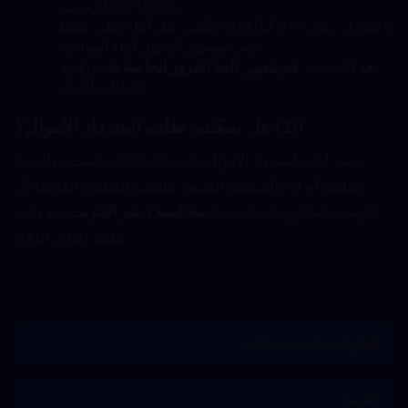
TOPUPlive الرسمي
لا تشارك رموز OTP أبداً إلا إذا طُلبت منك أثناء طلب نشط
تجنب تسجيل الدخول أثناء المعالجة
بعد التسليم،  
قم بتغيير كلمة المرور الخاصة بك
  وراجع 
إعدادات الأمان
10) هل يمكنني طلب استرداد الأموال؟
تعتمد أهلية استرداد الأموال على حالة الطلب (تمت معالجته/
تسليمه أم لا) والسياسة المتبعة. بالنسبة للطلبات الفاشلة أو 
الرسوم المكررة، اتصل بـ  
خدمة العملاء عبر الإنترنت
  مع رقم 
طلبك وإثبات الدفع.
الولايات المتحدة - USD
العربية