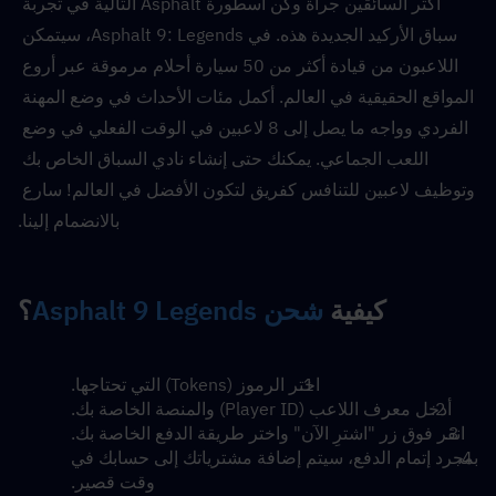
أكثر السائقين جرأة وكن أسطورة Asphalt التالية في تجربة 
سباق الأركيد الجديدة هذه. في Asphalt 9: Legends، سيتمكن 
اللاعبون من قيادة أكثر من 50 سيارة أحلام مرموقة عبر أروع 
المواقع الحقيقية في العالم. أكمل مئات الأحداث في وضع المهنة 
الفردي وواجه ما يصل إلى 8 لاعبين في الوقت الفعلي في وضع 
اللعب الجماعي. يمكنك حتى إنشاء نادي السباق الخاص بك 
وتوظيف لاعبين للتنافس كفريق لتكون الأفضل في العالم! سارع 
بالانضمام إلينا.
كيفية 
شحن Asphalt 9 Legends
؟
اختر الرموز (Tokens) التي تحتاجها.
أدخل معرف اللاعب (Player ID) والمنصة الخاصة بك.
انقر فوق زر "اشترِ الآن" واختر طريقة الدفع الخاصة بك.
بمجرد إتمام الدفع، سيتم إضافة مشترياتك إلى حسابك في 
وقت قصير.