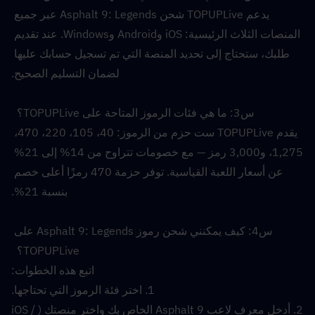
يدعم TOPUPLive شحن Asphalt 9: Legends عبر جميع 
المنصات الثلاث الرئيسية: iOS وAndroid وWindows. عند تقديم 
طلبك، ستحتاج إلى تحديد المنصة التي تم تسجيل حسابك عليها 
لضمان التسليم الصحيح.
س3: ما هي فئات الرموز المتاحة على TOPUPLive؟  
يقدم TOPUPLive ست حزم من الرموز: 40، 105، 220، 470، 
1,275، و3,000 رمز — مع خصومات تتراوح من 14% إلى 21% 
عن أسعار اللعبة القياسية. توفر حزمة 470 رمزًا أعلى خصم 
بنسبة 21%.
س4: كيف يمكنني شحن رموز Asphalt 9: Legends على 
TOPUPLive؟  
اتبع هذه الخطوات:
1. اختر فئة الرموز التي تحتاجها.
2. أدخل معرف لاعب Asphalt 9 الخاص بك واختر منصتك (iOS / 