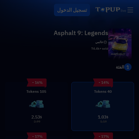
تسجيل الدخول
Asphalt 9: Legends
عالمي
74.4k+ sold
1
الفئة
- 16%
- 14%
105 Tokens
40 Tokens
2.53
1.03
$
$
2.99
1.19
- 17%
- 17%