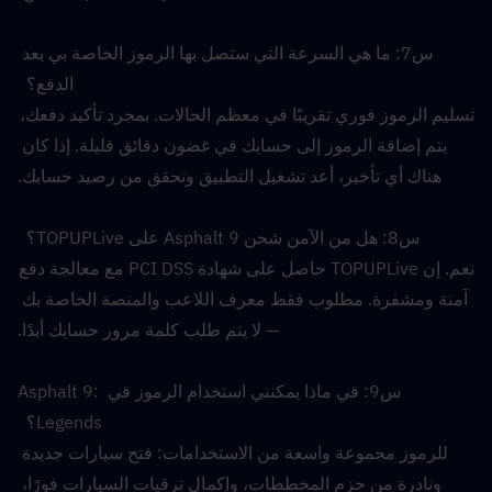
س7: ما هي السرعة التي ستصل بها الرموز الخاصة بي بعد 
الدفع؟  
تسليم الرموز فوري تقريبًا في معظم الحالات. بمجرد تأكيد دفعك، 
يتم إضافة الرموز إلى حسابك في غضون دقائق قليلة. إذا كان 
هناك أي تأخير، أعد تشغيل التطبيق وتحقق من رصيد حسابك.
س8: هل من الآمن شحن Asphalt 9 على TOPUPLive؟  
نعم. إن TOPUPLive حاصل على شهادة PCI DSS مع معالجة دفع 
آمنة ومشفرة. مطلوب فقط معرف اللاعب والمنصة الخاصة بك 
— لا يتم طلب كلمة مرور حسابك أبدًا.
س9: في ماذا يمكنني استخدام الرموز في Asphalt 9: 
Legends؟  
للرموز مجموعة واسعة من الاستخدامات: فتح سيارات جديدة 
ونادرة من حزم المخططات، وإكمال ترقيات السيارات فورًا، 