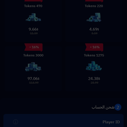
470 Tokens
220 Tokens
9.66
4.69
$
$
11.59
5.59
- 16%
- 16%
3000 Tokens
1275 Tokens
97.06
24.38
$
$
114.99
28.99
2
شحن الحساب
Player ID