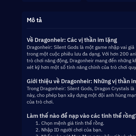
Mô tả
Về Dragonheir: Các vị thần im lặng
Dragonheir: Silent Gods là một game nhập vai giả 
trong một cuộc phiêu lưu đa dạng. Với hơn 200 anh
trò chơi năng động, Dragonheir mang đến những kh
xét kỹ hơn một số tính năng chính của trò chơi quy
Giới thiệu về Dragonheir: Những vị thần i
Trong Dragonheir: Silent Gods, Dragon Crystals là 
này, cho phép bạn xây dựng một đội anh hùng mạnh
của trò chơi.
Làm thế nào để nạp vào các tinh thể rồng
Chọn mệnh giá tinh thể rồng.
Nhập ID người chơi của bạn.