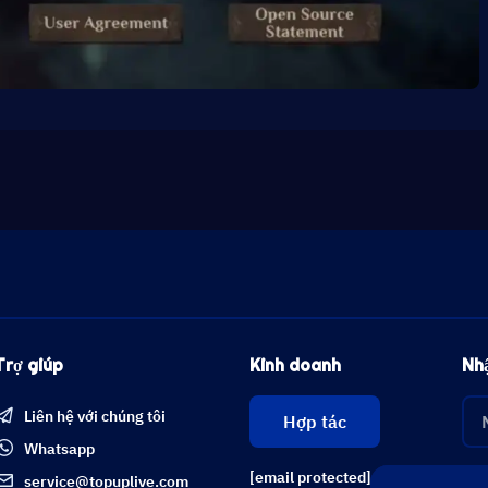
Trợ giúp
Kinh doanh
Nhậ
Liên hệ với chúng tôi
Hợp tác
Whatsapp
[email protected]
service@topuplive.com