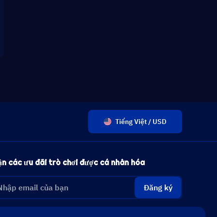
Tiếng Việt / USD
n các ưu đãi trò chơi được cá nhân hóa
Đăng ký