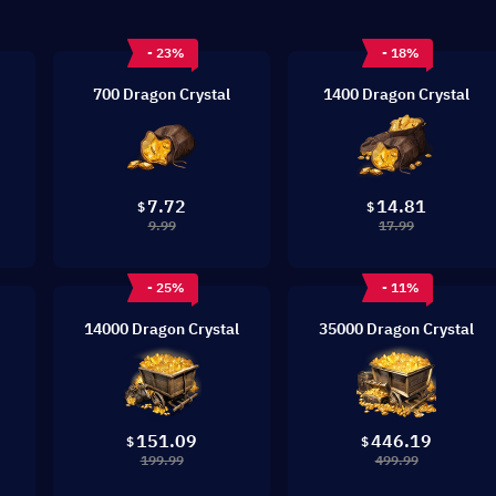
- 23%
- 18%
700 Dragon Crystal
1400 Dragon Crystal
7.72
14.81
$
$
9.99
17.99
- 25%
- 11%
14000 Dragon Crystal
35000 Dragon Crystal
151.09
446.19
$
$
199.99
499.99