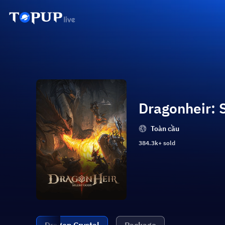
Dragonheir: 
Toàn cầu
384.3k+ sold