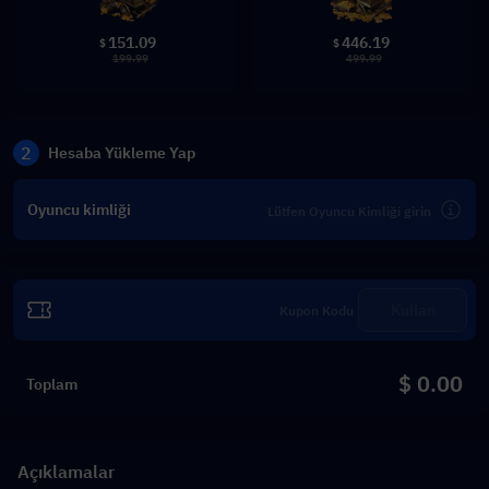
151.09
446.19
$
$
199.99
499.99
2
Hesaba Yükleme Yap
Oyuncu kimliği
Kullan
$ 0.00
Toplam
Açıklamalar