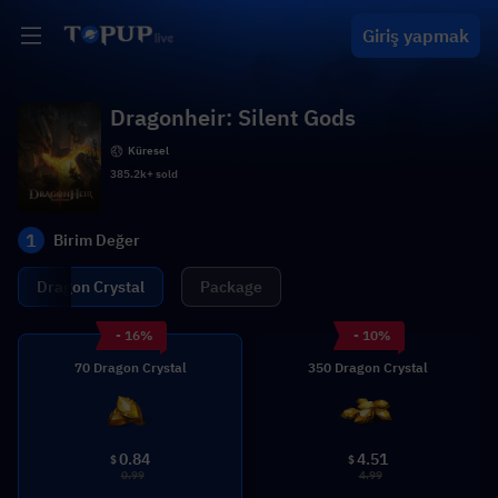
Giriş yapmak
Dragonheir: Silent Gods
Küresel
385.2k+ sold
1
Birim Değer
Dragon Crystal
Package
- 16%
- 10%
70 Dragon Crystal
350 Dragon Crystal
0.84
4.51
$
$
0.99
4.99