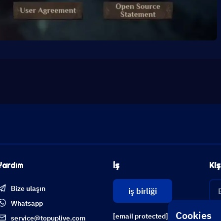
Yardım
İş
Kiş
Bize ulaşın
iş birliği
Whatsapp
Cookies
[email protected]
service@topuplive.com