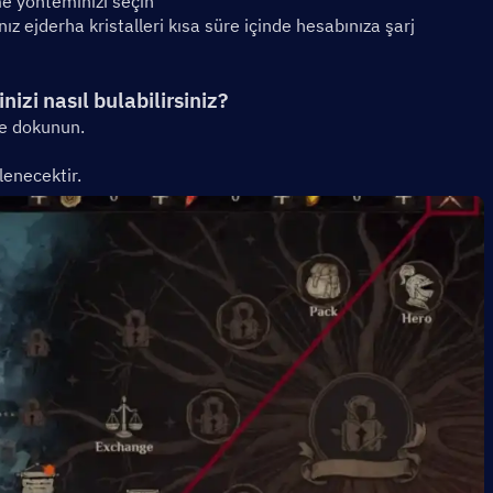
me yönteminizi seçin
 ejderha kristalleri kısa süre içinde hesabınıza şarj 
izi nasıl bulabilirsiniz?
e dokunun.
enecektir.