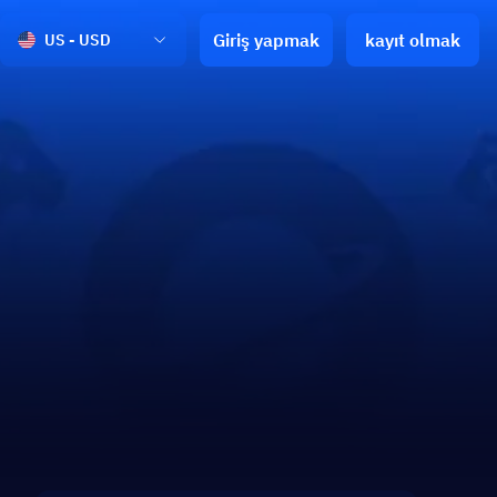
Giriş yapmak
kayıt olmak
US - USD