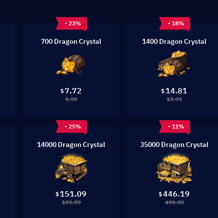
- 23%
- 18%
700 Dragon Crystal
1400 Dragon Crystal
7.72
14.81
$
$
9.99
17.99
- 25%
- 11%
14000 Dragon Crystal
35000 Dragon Crystal
151.09
446.19
$
$
199.99
499.99