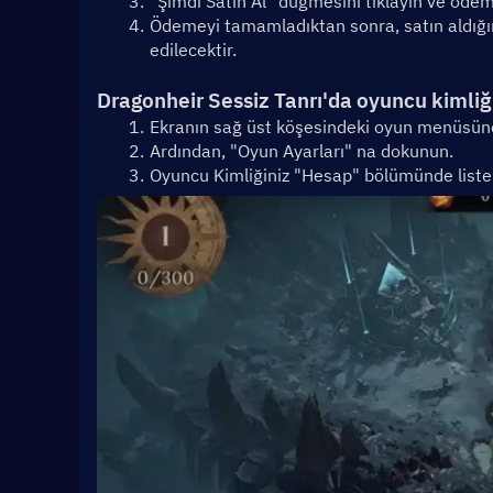
"Şimdi Satın Al" düğmesini tıklayın ve öde
Ödemeyi tamamladıktan sonra, satın aldığınız
edilecektir.
Dragonheir Sessiz Tanrı'da oyuncu kimliğin
Ekranın sağ üst köşesindeki oyun menüsün
Ardından, "Oyun Ayarları" na dokunun.
Oyuncu Kimliğiniz "Hesap" bölümünde listel