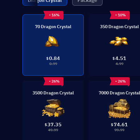
Dragon Crystal
Package
- 16%
- 10%
70 Dragon Crystal
350 Dragon Crystal
0.84
4.51
$
$
0.99
4.99
- 26%
- 26%
3500 Dragon Crystal
7000 Dragon Crystal
37.35
74.61
$
$
49.99
99.99