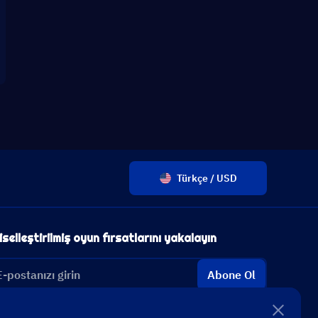
Türkçe / USD
iselleştirilmiş oyun fırsatlarını yakalayın
Abone Ol