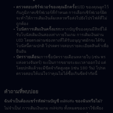
ตรวจสอบเซิร์ฟเวอร์ของคุณอีกครั้ง:
UID ของคุณผูกไว้
กับภูมิภาคเซิร์ฟเวอร์ที่กำหนด การเลือกเซิร์ฟเวอร์ผิด
จะทำให้การเติมเงินล้มเหลวหรือส่งไปยังโปรไฟล์ที่ไม่
ถูกต้อง
โบนัสการเติมเงินครั้งแรก:
หากบัญชีของคุณมีสิทธิ์ได้
รับโบนัสเติมเงินสองเท่าภายในเกม การเติมเงินผ่าน 
UID โดยตรงผ่านช่องทางที่ได้รับอนุญาตมักจะได้รับ
โบนัสนี้ตามปกติ โปรดตรวจสอบรายละเอียดสินค้าเพื่อ
ยืนยัน
บัตรรายเดือน:
การซื้อบัตรรายเดือนหลายใบ (เช่น พร
แห่งดวงจันทร์) จะเป็นการขยายระยะเวลาออกไป แต่
โดยปกติแล้วจะมีขีดจำกัดสูงสุด (เช่น 180 วัน) โปรด
ตรวจสอบให้แน่ใจว่าคุณไม่ได้ซื้อเกินขีดจำกัดนี้
คำถามที่พบบ่อย
ฉันจำเป็นต้องแชร์รหัสผ่านบัญชี miHoYo ของฉันหรือไม่?
ไม่จำเป็น! การเติมเงินเกม miHoYo ทั้งหมดของเราใช้เพียง 