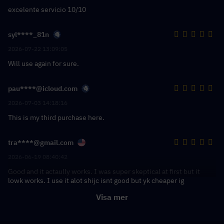
excelente servicio 10/10
syl****_81n
2026-07-22 13:09:05
Will use again for sure.
pau****@icloud.com
2026-07-03 14:18:16
This is my third purchase here.
tra****@gmail.com
2026-06-19 08:40:42
Good and it actaully works. I was super skeptical at first but it
lowk works. I use it alot shijc isnt good but yk cheaper ig
Visa mer