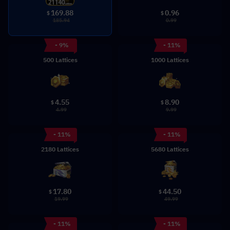
0.96
169.88
$
$
0.99
185.94
- 9%
- 11%
500 Lattices
1000 Lattices
4.55
8.90
$
$
4.99
9.99
- 11%
- 11%
2180 Lattices
5680 Lattices
17.80
44.50
$
$
19.99
49.99
- 11%
- 11%