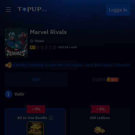
Logga in
Marvel Rivals
Global
4.7
425.1k+ sold
t! Invite 1 friend to receive 8% off Coupon, Up to $10; invite 2 friends to receiv
KÖP
EVENT
$55
1
Valör
- 9%
- 4%
All In One Bundle
100 Lattices