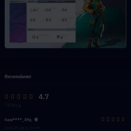
Recensioner
4.7
74 Betyg
haw****_49q
2026-07-28 11:34:47