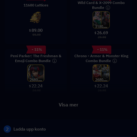
Wild Card & X-2099 Combo
11680 Lattices
Bundle
89.00
$
26.69
$
99.99
29.98
- 11%
- 11%
Peni Parker: The Freshman &
Chrono - Armor & Monster King
Emoji Combo Bundle
Combo Bundle
22.24
22.24
$
$
24.98
24.98
Visa mer
2
Ladda upp konto