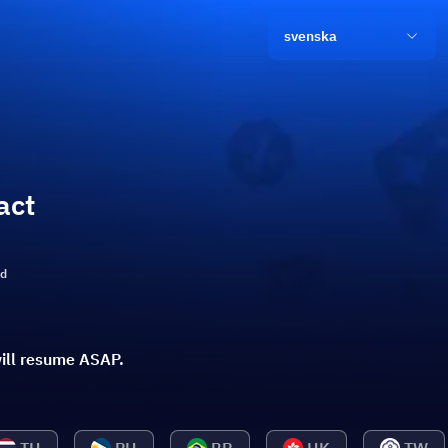
svenska
act
ld
ill resume ASAP.