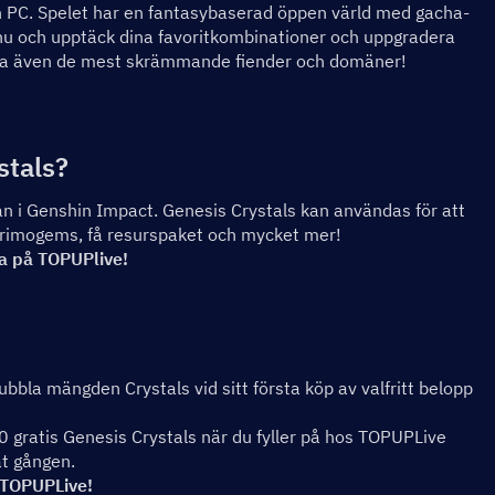
ch PC. Spelet har en fantasybaserad öppen värld med gacha-
u och upptäck dina favoritkombinationer och uppgradera 
segra även de mest skrämmande fiender och domäner!
stals?
tan i Genshin Impact. Genesis Crystals kan användas för att 
 Primogems, få resurspaket och mycket mer!
ra på TOPUPlive!
bbla mängden Crystals vid sitt första köp av valfritt belopp 
00 gratis Genesis Crystals när du fyller på hos TOPUPLive
åt gången.
 TOPUPLive!