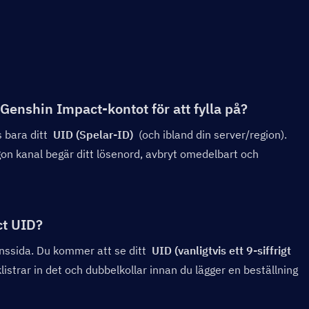
 Genshin Impact-kontot för att fylla på?
 bara ditt  
UID (Spelar-ID)
  (och ibland din server/region). 
on kanal begär ditt lösenord, avbryt omedelbart och 
ct UID?
onssida. Du kommer att se ditt  
UID (vanligtvis ett 9-siffrigt 
istrar in det och dubbelkollar innan du lägger en beställning 