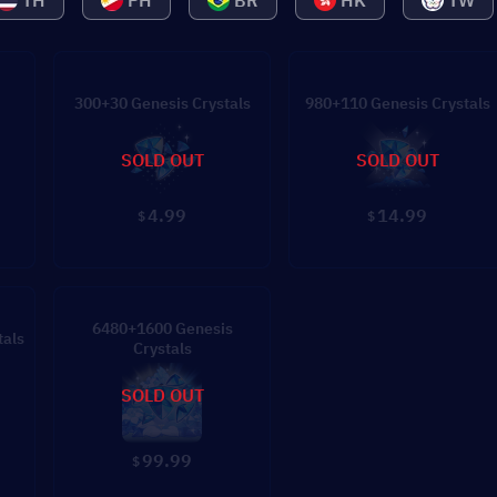
TH
PH
BR
HK
TW
300+30 Genesis Crystals
980+110 Genesis Crystals
SOLD OUT
SOLD OUT
4.99
14.99
$
$
6480+1600 Genesis
tals
Crystals
SOLD OUT
99.99
$