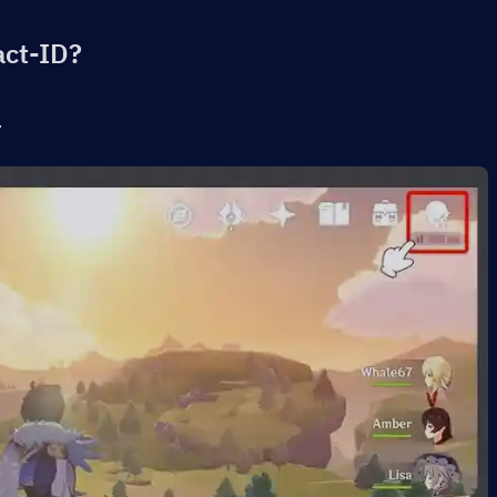
act-ID?
.