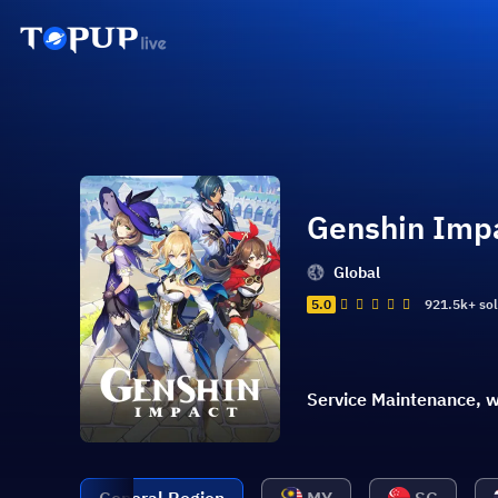
Genshin Imp
Global
5.0
921.5k+ so
Service Maintenance, w