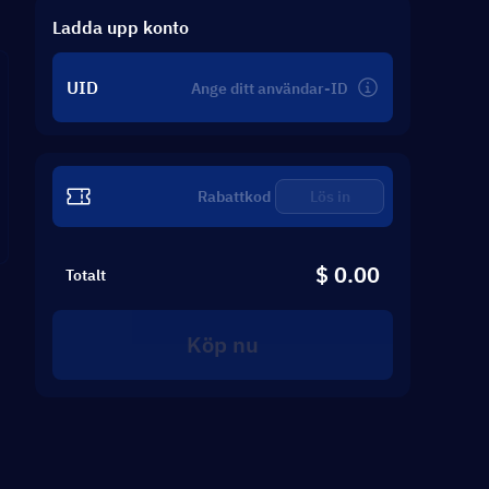
ID
Ladda upp konto
UID
Lös in
$ 0.00
Totalt
Köp nu