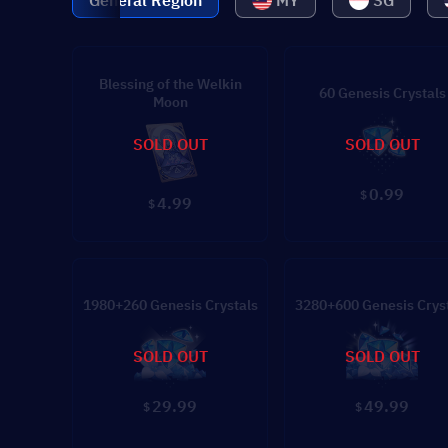
General Region
MY
SG
Blessing of the Welkin
60 Genesis Crystals
Moon
SOLD OUT
SOLD OUT
0.99
$
4.99
$
1980+260 Genesis Crystals
3280+600 Genesis Crys
SOLD OUT
SOLD OUT
29.99
49.99
$
$