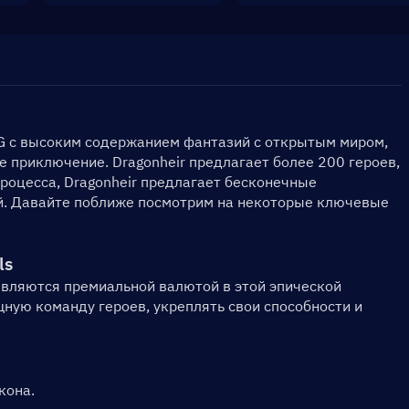
PG с высоким содержанием фантазий с открытым миром, 
 приключение. Dragonheir предлагает более 200 героев, 
роцесса, Dragonheir предлагает бесконечные 
. Давайте поближе посмотрим на некоторые ключевые 
ls
 являются премиальной валютой в этой эпической 
ую команду героев, укреплять свои способности и 
кона.