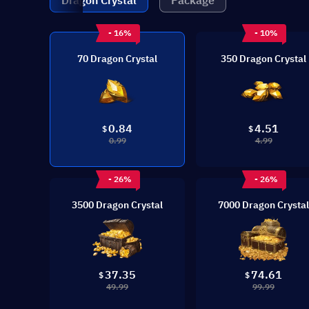
Dragon Crystal
Package
- 16%
- 10%
70 Dragon Crystal
350 Dragon Crystal
0.84
4.51
$
$
0.99
4.99
- 26%
- 26%
3500 Dragon Crystal
7000 Dragon Crystal
37.35
74.61
$
$
49.99
99.99