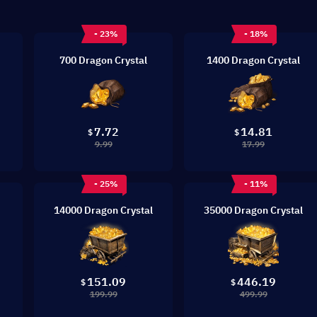
- 23%
- 18%
700 Dragon Crystal
1400 Dragon Crystal
7.72
14.81
$
$
9.99
17.99
- 25%
- 11%
14000 Dragon Crystal
35000 Dragon Crystal
151.09
446.19
$
$
199.99
499.99