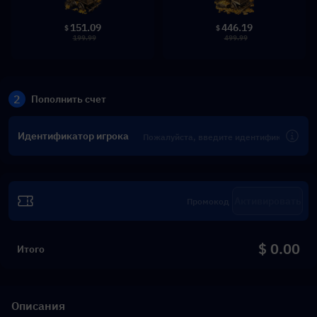
151.09
446.19
$
$
199.99
499.99
2
Пополнить счет
Идентификатор игрока
Активировать
$ 0.00
Итого
Описания