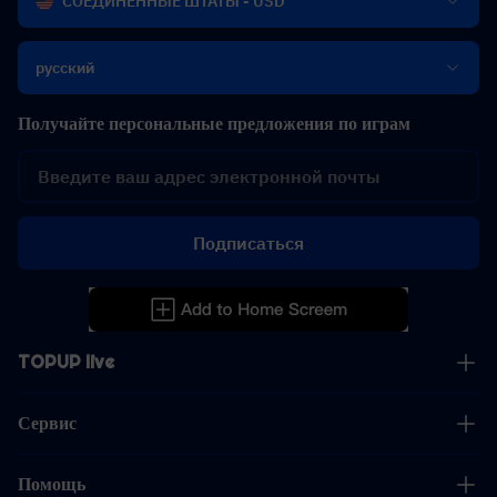
СОЕДИНЕННЫЕ ШТАТЫ - USD
русский
Получайте персональные предложения по играм
Подписаться
TOPUP live
Сервис
Помощь