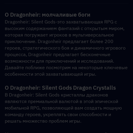
О Dragonheir: молчаливые боги
Dragonheir: Silent Gods-это захватывающая RPG с 
высоким содержанием фантазий с открытым миром, 
которая погружает игроков в мультиверсальное 
приключение. Dragonheir предлагает более 200 
героев, стратегического боя и динамичного игрового 
процесса, Dragonheir предлагает бесконечные 
возможности для приключений и исследований. 
Давайте поближе посмотрим на некоторые ключевые 
особенности этой захватывающей игры.
О Dragonheir: Silent Gods Dragon Crystalls
В Dragonheir: Silent Gods кристаллы драконов 
являются премиальной валютой в этой эпической 
мобильной RPG, позволяющей вам создать мощную 
команду героев, укреплять свои способности и 
решать множество проблем игры.