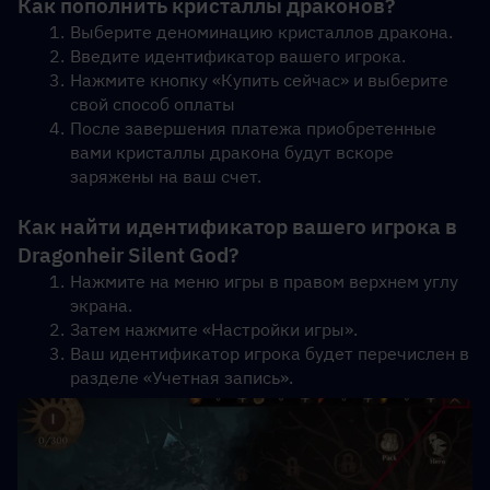
Как пополнить кристаллы драконов?
Выберите деноминацию кристаллов дракона.
Введите идентификатор вашего игрока.
Нажмите кнопку «Купить сейчас» и выберите 
свой способ оплаты
После завершения платежа приобретенные 
вами кристаллы дракона будут вскоре 
заряжены на ваш счет.
Как найти идентификатор вашего игрока в 
Dragonheir Silent God?
Нажмите на меню игры в правом верхнем углу 
экрана.
Затем нажмите «Настройки игры».
Ваш идентификатор игрока будет перечислен в 
разделе «Учетная запись».