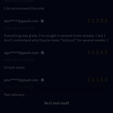
2026-06-25 10:05:02
I do recommend this site.
dav****@gmail.com
2026-06-12 23:19:32
Everything was great, I've bought it several times already :) but I
don't understand why they've been "Sold out" for several weeks :(
ngu****@gmail.com
2026-05-22 11:35:13
Simple steps
pha****@gmail.com
2026-05-12 14:36:58
Fast delivery.
Vezi mai mult