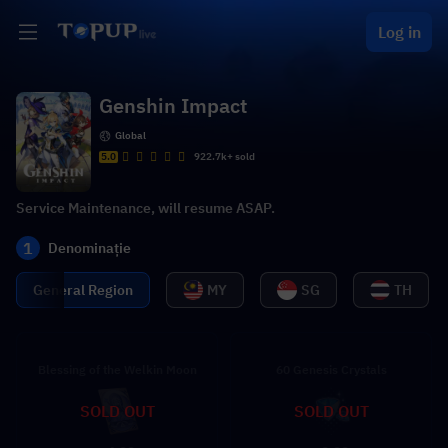
Log in
Genshin Impact
Global
5.0
922.7k+ sold
Service Maintenance, will resume ASAP.
1
Denominație
General Region
MY
SG
TH
Blessing of the Welkin Moon
60 Genesis Crystals
SOLD OUT
SOLD OUT