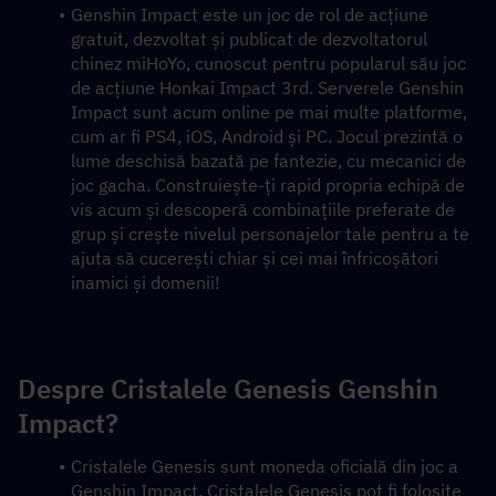
Genshin Impact este un joc de rol de acțiune 
gratuit, dezvoltat și publicat de dezvoltatorul 
chinez miHoYo, cunoscut pentru popularul său joc 
de acțiune Honkai Impact 3rd. Serverele Genshin 
Impact sunt acum online pe mai multe platforme, 
cum ar fi PS4, iOS, Android și PC. Jocul prezintă o 
lume deschisă bazată pe fantezie, cu mecanici de 
joc gacha. Construiește-ți rapid propria echipă de 
vis acum și descoperă combinațiile preferate de 
grup și crește nivelul personajelor tale pentru a te 
ajuta să cucerești chiar și cei mai înfricoșători 
inamici și domenii!
Despre Cristalele Genesis Genshin 
Impact?
Cristalele Genesis sunt moneda oficială din joc a 
Genshin Impact. Cristalele Genesis pot fi folosite 