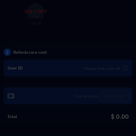
SOLD OUT
99.99
$
2
Reîncărcare cont
User ID
Revendică
$ 0.00
Total