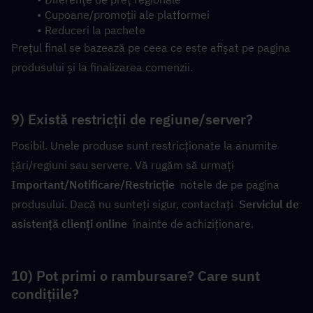
Cupoane/promoții ale platformei
Reduceri la pachete
Prețul final se bazează pe ceea ce este afișat pe pagina 
produsului și la finalizarea comenzii.
9) Există restricții de regiune/server?
Posibil. Unele produse sunt restricționate la anumite 
țări/regiuni sau servere. Vă rugăm să urmați  
Important/Notificare/Restricție
  notele de pe pagina 
produsului. Dacă nu sunteți sigur, contactați  
Serviciul de 
asistență clienți online
  înainte de achiziționare.
10) Pot primi o rambursare? Care sunt 
condițiile?