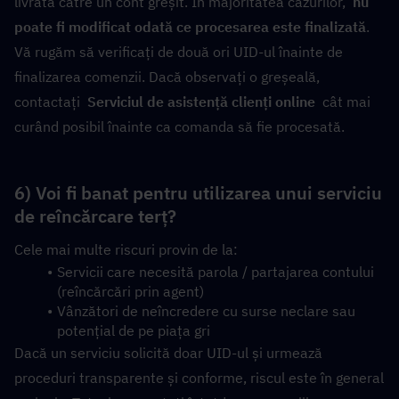
livrată către un cont greșit. În majoritatea cazurilor,  
nu 
poate fi modificat odată ce procesarea este finalizată
. 
Vă rugăm să verificați de două ori UID-ul înainte de 
finalizarea comenzii. Dacă observați o greșeală, 
contactați  
Serviciul de asistență clienți online
  cât mai 
curând posibil înainte ca comanda să fie procesată.
6) Voi fi banat pentru utilizarea unui serviciu 
de reîncărcare terț?
Cele mai multe riscuri provin de la:
Servicii care necesită parola / partajarea contului 
(reîncărcări prin agent)
Vânzători de neîncredere cu surse neclare sau 
potențial de pe piața gri
Dacă un serviciu solicită doar UID-ul și urmează 
proceduri transparente și conforme, riscul este în general 