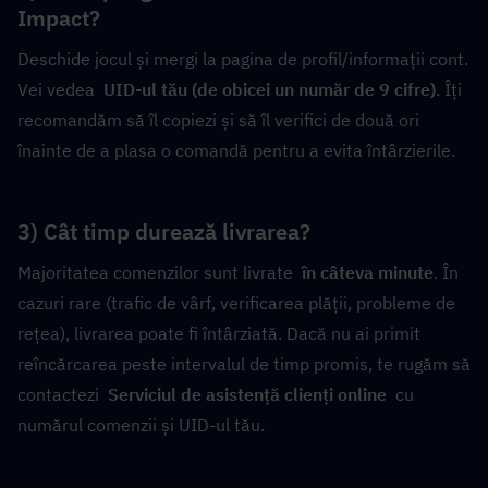
Impact?
Deschide jocul și mergi la pagina de profil/informații cont. 
Vei vedea  
UID-ul tău (de obicei un număr de 9 cifre)
. Îți 
recomandăm să îl copiezi și să îl verifici de două ori 
înainte de a plasa o comandă pentru a evita întârzierile.
3) Cât timp durează livrarea?
Majoritatea comenzilor sunt livrate  
în câteva minute
. În 
cazuri rare (trafic de vârf, verificarea plății, probleme de 
rețea), livrarea poate fi întârziată. Dacă nu ai primit 
reîncărcarea peste intervalul de timp promis, te rugăm să 
contactezi  
Serviciul de asistență clienți online
  cu 
numărul comenzii și UID-ul tău.