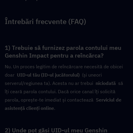
Întrebări frecvente (FAQ)
1) Trebuie să furnizez parola contului meu 
Genshin Impact pentru a reîncărca?
Nu. Un proces legitim de reîncărcare necesită de obicei 
doar  
UID-ul tău (ID-ul jucătorului)
  (și uneori 
serverul/regiunea ta). Acesta nu ar trebui  
niciodată
  să 
îți ceară parola contului. Dacă orice canal îți solicită 
parola, oprește-te imediat și contactează  
Serviciul de 
asistență clienți online
.
2) Unde pot găsi UID-ul meu Genshin 