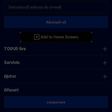
Abonați-vă
TOPUP live
Serviciu
Ajutor
Afaceri
cooperare