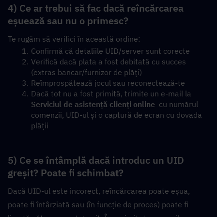
4) Ce ar trebui să fac dacă reîncărcarea 
eșuează sau nu o primesc?
Te rugăm să verifici în această ordine:
Confirmă că detaliile UID/server sunt corecte
Verifică dacă plata a fost debitată cu succes 
(extras bancar/furnizor de plăți)
Reîmprospătează jocul sau reconectează-te
Dacă tot nu a fost primită, trimite un e-mail la  
Serviciul de asistență clienți online
  cu numărul 
comenzii, UID-ul și o captură de ecran cu dovada 
plății
5) Ce se întâmplă dacă introduc un UID 
greșit? Poate fi schimbat?
Dacă UID-ul este incorect, reîncărcarea poate eșua, 
poate fi întârziată sau (în funcție de proces) poate fi 