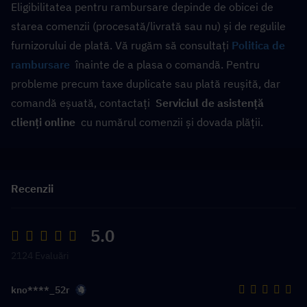
Eligibilitatea pentru rambursare depinde de obicei de 
starea comenzii (procesată/livrată sau nu) și de regulile 
furnizorului de plată. Vă rugăm să consultați
Politica de 
rambursare
  înainte de a plasa o comandă. Pentru 
probleme precum taxe duplicate sau plată reușită, dar 
comandă eșuată, contactați  
Serviciul de asistență 
clienți online
  cu numărul comenzii și dovada plății.
Recenzii
5.0
2124 Evaluări
kno****_52r