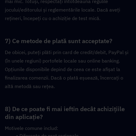
mai mic. Totuși, respectați întotdeauna regulile 
jocului/editorului și reglementările locale. Dacă aveți 
rețineri, începeți cu o achiziție de test mică.
7) Ce metode de plată sunt acceptate?
De obicei, puteți plăti prin card de credit/debit, PayPal și 
(în unele regiuni) portofele locale sau online banking. 
Opțiunile disponibile depind de ceea ce este afișat la 
finalizarea comenzii. Dacă o plată eșuează, încercați o 
altă metodă sau rețea.
8) De ce poate fi mai ieftin decât achizițiile 
din aplicație?
Motivele comune includ:
Diferențe de preț regionale