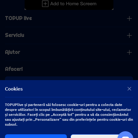
TOPUP live
Serviciu
Ajutor
Afaceri
cooperare
Cookies
[email protected]
TOPUPlive și partenerii săi folosesc cookie-uri pentru a colecta date
[email protected]
despre utilizatori în scopul îmbunătățirii conținutului site-ului, reclamelor
și serviciilor. Faceți clic pe „Acceptă tot” pentru a vă da consimțământul
sau ajustați prin „Personalizare” sau din preferințele pentru cookie-uri din
Urmăriți-ne
subsol.