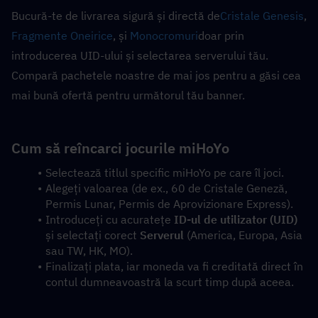
Bucură-te de livrarea sigură și directă de
Cristale Genesis
, 
Fragmente Oneirice
, și 
Monocromuri
doar prin 
introducerea UID-ului și selectarea serverului tău. 
Compară pachetele noastre de mai jos pentru a găsi cea 
mai bună ofertă pentru următorul tău banner.
Cum să reîncarci jocurile miHoYo
Selectează titlul specific miHoYo pe care îl joci.
Alegeți valoarea (de ex., 60 de Cristale Geneză, 
Permis Lunar, Permis de Aprovizionare Express).
Introduceți cu acuratețe 
ID-ul de utilizator (UID)
și selectați corect 
Serverul
 (America, Europa, Asia 
sau TW, HK, MO).
Finalizați plata, iar moneda va fi creditată direct în 
contul dumneavoastră la scurt timp după aceea.