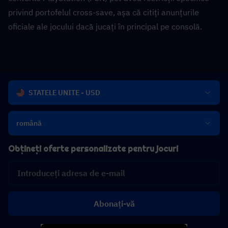
privind portofelul cross-save, așa că citiți anunțurile 
oficiale ale jocului dacă jucați în principal pe consolă.
STATELE UNITE - USD
română
Obțineți oferte personalizate pentru jocuri
Abonați-vă