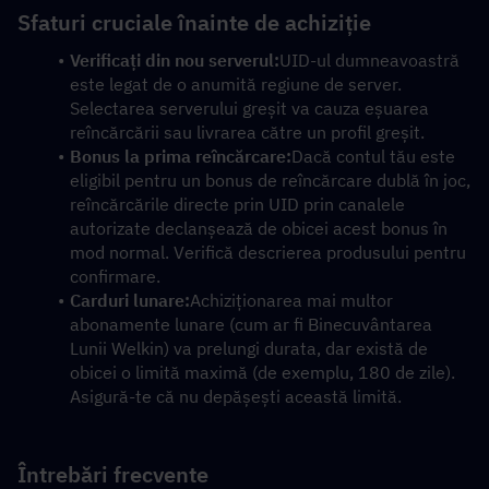
Sfaturi cruciale înainte de achiziție
Verificați din nou serverul:
UID-ul dumneavoastră 
este legat de o anumită regiune de server. 
Selectarea serverului greșit va cauza eșuarea 
reîncărcării sau livrarea către un profil greșit.
Bonus la prima reîncărcare:
Dacă contul tău este 
eligibil pentru un bonus de reîncărcare dublă în joc, 
reîncărcările directe prin UID prin canalele 
autorizate declanșează de obicei acest bonus în 
mod normal. Verifică descrierea produsului pentru 
confirmare.
Carduri lunare:
Achiziționarea mai multor 
abonamente lunare (cum ar fi Binecuvântarea 
Lunii Welkin) va prelungi durata, dar există de 
obicei o limită maximă (de exemplu, 180 de zile). 
Asigură-te că nu depășești această limită.
Întrebări frecvente