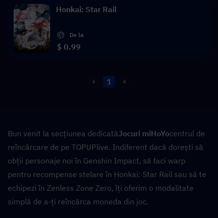
Honkai: Star Rail
De la
$ 0.99
1
Bun venit la secțiunea dedicată
Jocuri miHoYo
centrul de 
reîncărcare de pe TOPUPlive. Indiferent dacă dorești să 
obții personaje noi în Genshin Impact, să faci warp 
pentru recompense stelare în Honkai: Star Rail sau să te 
echipezi în Zenless Zone Zero, îți oferim o modalitate 
simplă de a-ți reîncărca moneda din joc.