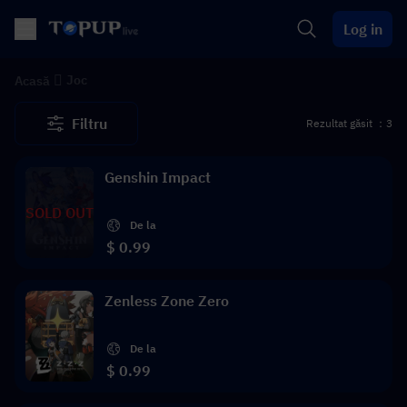
Log in
Joc
Acasă
Filtru
Rezultat găsit ：3
Genshin Impact
SOLD OUT
De la
$ 0.99
Zenless Zone Zero
De la
$ 0.99