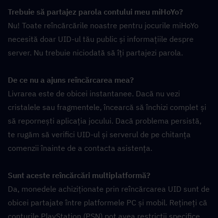
Trebuie să partajez parola contului meu miHoYo?
Nu! Toate reîncărcările noastre pentru jocurile miHoYo 
necesită doar UID-ul tău public și informațiile despre 
server. Nu trebuie niciodată să îți partajezi parola.
De ce nu a ajuns reîncărcarea mea?
Livrarea este de obicei instantanee. Dacă nu vezi 
cristalele sau fragmentele, încearcă să închizi complet și 
să repornești aplicația jocului. Dacă problema persistă, 
te rugăm să verifici UID-ul și serverul de pe chitanța 
comenzii înainte de a contacta asistența.
Sunt aceste reîncărcări multiplatformă?
Da, monedele achiziționate prin reîncărcarea UID sunt de 
obicei partajate între platformele PC și mobil. Rețineți că 
conturile PlayStation (PSN) pot avea restricții specifice 