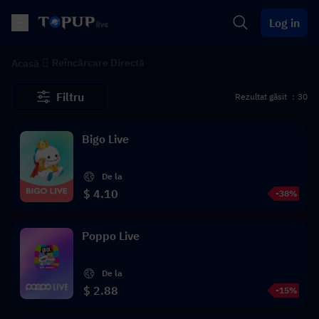
Log in
Reîncărcare Directă
Acasă
Filtru
Rezultat găsit ：30
Bigo Live
De la
$ 4.10
-38%
Poppo Live
De la
$ 2.88
-15%