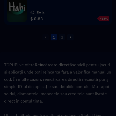
De la
$ 0.83
-18%
1
2
TOPUPlive oferă
Reîncărcare directă
servicii pentru jocuri 
și aplicații unde poți reîncărca fără a valorifica manual un 
cod. În multe cazuri, reîncărcarea directă necesită pur și 
simplu ID-ul din aplicație sau detaliile contului tău—apoi 
soldul, diamantele, monedele sau creditele sunt livrate 
direct în contul țintă.
Utilizați filtrele pentru a răsfoi produsele Global Live 