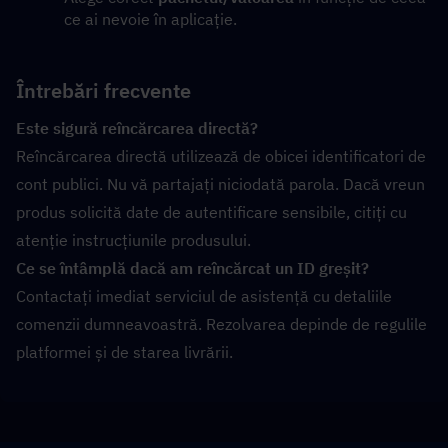
ce ai nevoie în aplicație.
Întrebări frecvente
Este sigură reîncărcarea directă?
Reîncărcarea directă utilizează de obicei identificatori de 
cont publici. Nu vă partajați niciodată parola. Dacă vreun 
produs solicită date de autentificare sensibile, citiți cu 
atenție instrucțiunile produsului.
Ce se întâmplă dacă am reîncărcat un ID greșit?
Contactați imediat serviciul de asistență cu detaliile 
comenzii dumneavoastră. Rezolvarea depinde de regulile 
platformei și de starea livrării.