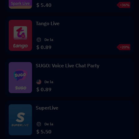
$ 5.40
-36%
Tango Live
De la
$ 0.89
-20%
SUGO: Voice Live Chat Party
De la
$ 0.89
SuperLive
De la
$ 5.50