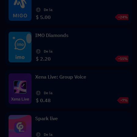
De la
$ 5.00
-24%
IMO Diamonds
De la
$ 2.20
-15%
Xena Live: Group Voice
De la
$ 0.48
-7%
Spark live
De la