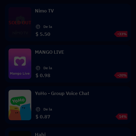
Nimo TV
SOLD OUT
De la
$ 5.50
-33%
MANGO LIVE
De la
$ 0.98
-20%
YoHo - Group Voice Chat
De la
$ 0.87
14%
Habi