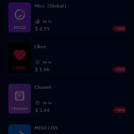
Mico（Global）
De la
$ 4.19
-20%
Likee
De la
$ 1.96
-15%
Chamet
De la
$ 3.44
-30%
MIGO LIVE