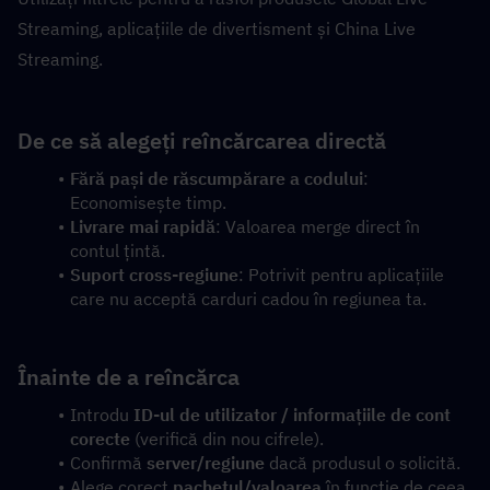
Streaming, aplicațiile de divertisment și China Live 
Streaming.
De ce să alegeți reîncărcarea directă
Fără pași de răscumpărare a codului
: 
Economisește timp.
Livrare mai rapidă
: Valoarea merge direct în 
contul țintă.
Suport cross-regiune
: Potrivit pentru aplicațiile 
care nu acceptă carduri cadou în regiunea ta.
Înainte de a reîncărca
Introdu 
ID-ul de utilizator / informațiile de cont 
corecte
 (verifică din nou cifrele).
Confirmă 
server/regiune
 dacă produsul o solicită.
Alege corect 
pachetul/valoarea
 în funcție de ceea 