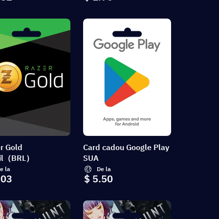
r Gold
Card cadou Google Play
zil（BRL）
SUA
e la
De la
.03
$ 5.50