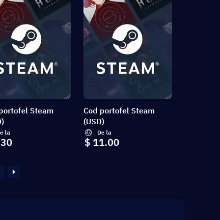
portofel Steam
Cod portofel Steam
)
(USD)
e la
De la
.30
$ 11.00