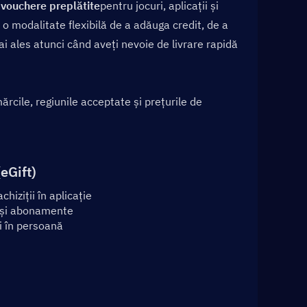
 vouchere preplătite
pentru jocuri, aplicații și 
 o modalitate flexibilă de a adăuga credit, de a 
ales atunci când aveți nevoie de livrare rapidă 
rcile, regiunile acceptate și prețurile de 
eGift)
chiziții în aplicație
 și abonamente
ni în persoană