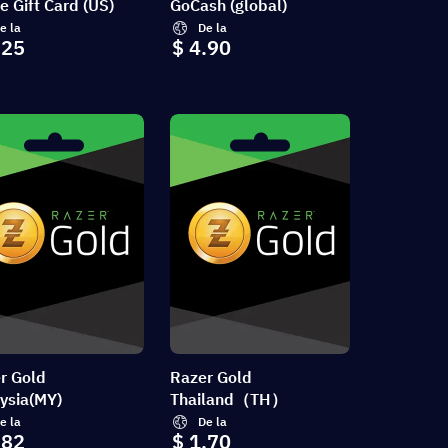
e Gift Card (US)
GoCash (global)
e la
De la
.25
$ 4.90
r Gold
Razer Gold
ysia(MY)
Thailand（TH）
e la
De la
.82
$ 1.70