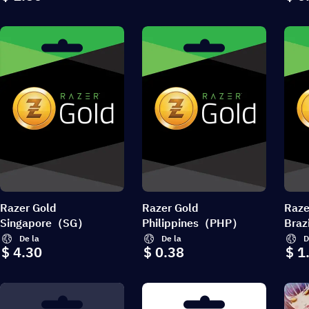
Razer Gold
Razer Gold
Raze
Singapore（SG）
Philippines（PHP）
Bra
De la
De la
D
$ 4.30
$ 0.38
$ 1