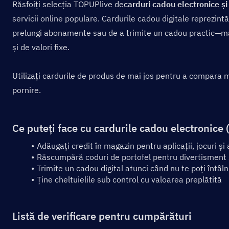
Răsfoiți selecția TOPUPlive de
carduri cadou electronice și
servicii online populare. Cardurile cadou digitale reprezintă
prelungi abonamente sau de a trimite un cadou practic—mai 
și de valori fixe.
Utilizați cardurile de produs de mai jos pentru a compara mă
pornire.
Ce puteți face cu cardurile cadou electronice (
Adăugați credit în magazin pentru aplicații, jocuri și a
Răscumpără coduri de portofel pentru divertisment
Trimite un cadou digital atunci când nu te poți întâl
Ține cheltuielile sub control cu valoarea preplătită
Listă de verificare pentru cumpărături