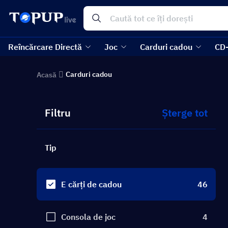
Reîncărcare Directă
Joc
Carduri cadou
CD
Carduri cadou
Acasă
Filtru
Șterge tot
Tip
E cărți de cadou
46
Consola de joc
4