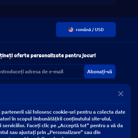
română / USD
ineți oferte personalizate pentru jocuri
Abonați-vă
 partenerii săi folosesc cookie-uri pentru a colecta date
atori în scopul îmbunătățirii conținutului site-ului,
 serviciilor. Faceți clic pe „Acceptă tot” pentru a vă da
ul sau ajustați prin „Personalizare” sau din