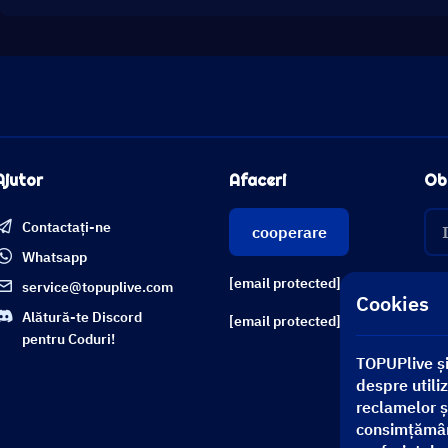
Ajutor
Afaceri
Obț
Contactați-ne
cooperare
Whatsapp
[email protected]
service@topuplive.com
Cookies
Alătură-te Discord
[email protected]
pentru Coduri!
TOPUPlive și
despre utiliz
reclamelor și
consimțământ