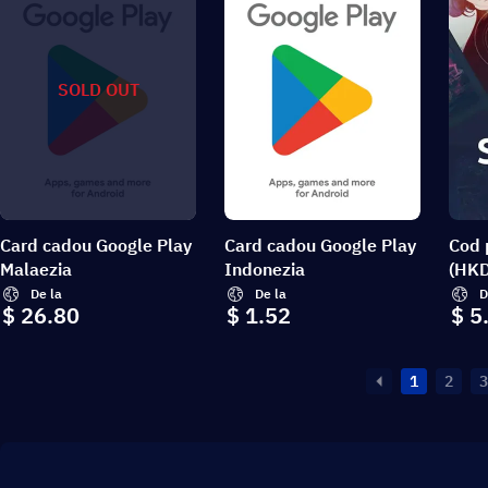
SOLD OUT
Card cadou Google Play
Card cadou Google Play
Cod 
Malaezia
Indonezia
(HKD
De la
De la
D
$ 26.80
$ 1.52
$ 5
1
2
3