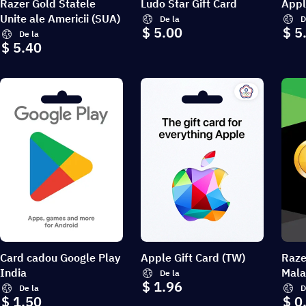
Razer Gold Statele
Ludo Star Gift Card
Appl
Unite ale Americii (SUA)
De la
D
$ 5.00
$ 5
De la
$ 5.40
Card cadou Google Play
Apple Gift Card (TW)
Raze
India
Mala
De la
$ 1.96
De la
D
$ 1.50
$ 0