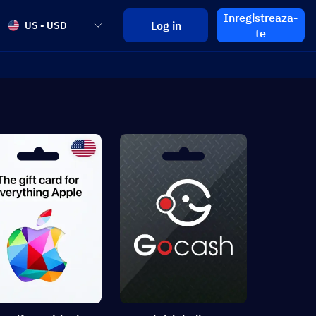
Inregistreaza-
Log in
US - USD
te