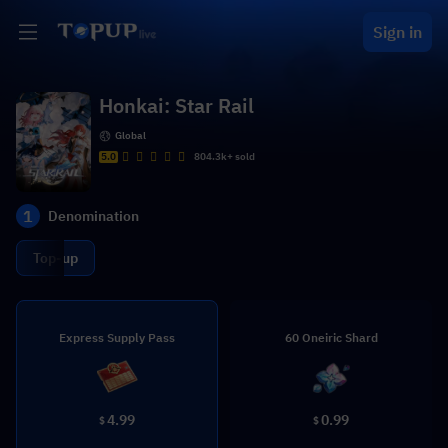
Sign in
Honkai: Star Rail
Global
5.0
804.3k+ sold
1
Denomination
Top-up
Express Supply Pass
60 Oneiric Shard
4.99
0.99
$
$