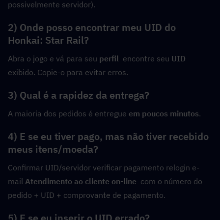
possivelmente servidor).
2) Onde posso encontrar meu UID do 
Honkai: Star Rail?
Abra o jogo e vá para seu 
perfil
  encontre seu 
UID
exibido. Copie-o para evitar erros.
3) Qual é a rapidez da entrega?
A maioria dos pedidos é entregue 
em poucos minutos
.
4) E se eu tiver pago, mas não tiver recebido 
meus itens/moeda?
Confirmar UID/servidor verificar pagamento relogin e-
mail 
Atendimento ao cliente on-line
  com o número do 
pedido + UID + comprovante de pagamento.
5) E se eu inserir o UID errado?