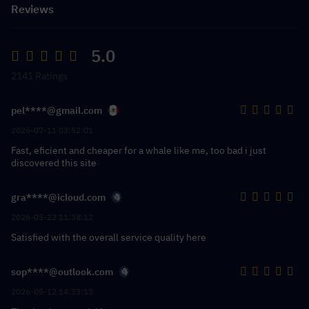
Reviews
5.0
2141 Ratings
pel****@gmail.com
2026-07-11 03:52:01
Fast, eficient and cheaper for a whale like me, too bad i just
discovered this site
gra****@icloud.com
2026-05-22 11:38:12
Satisfied with the overall service quality here
sop****@outlook.com
2026-05-12 14:33:13