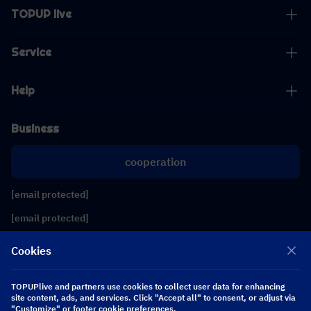
TOPUP live
Service
Help
Business
cooperation
[email protected]
[email protected]
Cookies
Follow us
TOPUPlive and partners use cookies to collect user data for enhancing
site content, ads, and services. Click "Accept all" to consent, or adjust via
Copyright 2026 SEA WHALE TECHNOLOGY PTE.LTD. All Rights Reserved.
"Customize" or footer cookie preferences.